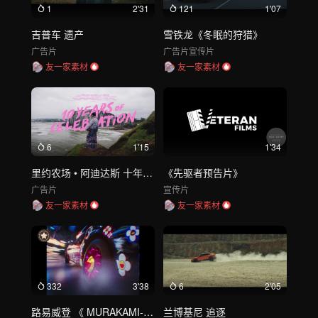
1
2'31
121
1'07
吉普车 遗产
雪铁龙《冬眠的狩猎》
广告片
广告片
宣传片
友一家素材
友一家素材
6
1'15
1'34
里约农场 • 阿迪达斯 十年合作
《先驱者预告片》
广告片
宣传片
友一家素材
友一家素材
332
3'38
6
2'05
路易威登 《 MURAKAMI- MNNK BRO》
兰博基尼 追逐