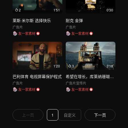
2
1'51
0'30
莱斯·米尔斯 选择快乐
耐克 金弹
广告片
广告片
友一家素材
友一家素材
1'20
3
3'18
巴利体育 电视屏幕保护程式
希望在增长，库莱纳珊瑚恢复
广告片
广告片
宣传片
友一家素材
友一家素材
上一页
1
下一页