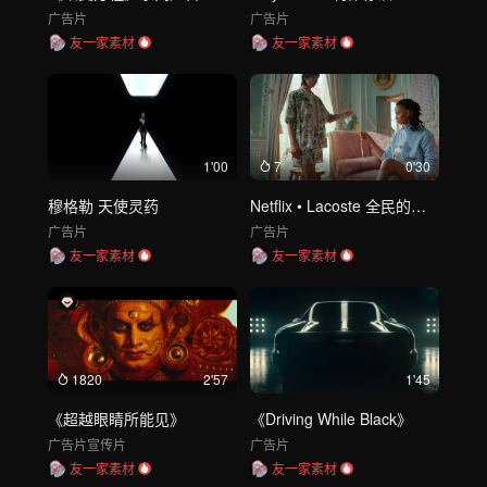
广告片
广告片
友一家素材
友一家素材
1'00
7
0'30
穆格勒 天使灵药
Netflix • Lacoste 全民的收藏
广告片
广告片
友一家素材
友一家素材
1820
2'57
1'45
《超越眼睛所能见》
《Driving While Black》
广告片
宣传片
广告片
友一家素材
友一家素材