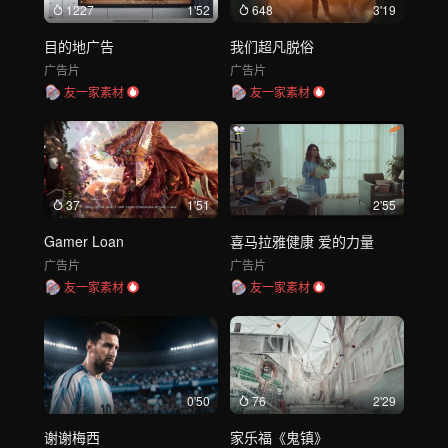
1227
1'52
648
3'19
目的地广告
我们超凡脱俗
广告片
广告片
友一家素材
友一家素材
37
1'51
2'55
Gamer Loan
喜马拉雅健康 爱的力量
广告片
广告片
友一家素材
友一家素材
0'50
76
2'29
谢谢梅西
家乐福《鬼镇》