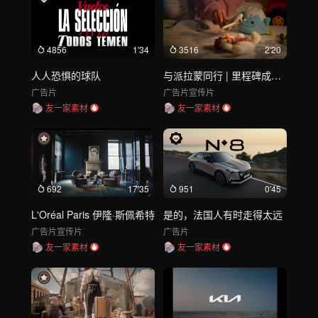
4856
1'34
3516
2'20
人人恐惧的球队
与派拉蒙同行 | 里程碑成为里程
广告片
广告片
宣传片
友一家素材
友一家素材
692
17'35
951
0'45
L'Oréal Paris 伊隆·斯佩希特
是的，法国人有时走得太远
广告片
宣传片
广告片
友一家素材
友一家素材