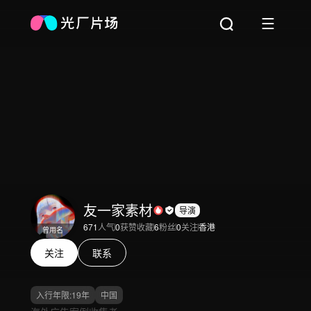
友一家素材
导演
671
人气
0
获赞收藏
6
粉丝
0
关注
香港
曾用名
关注
联系
入行年限:
19
年
中国