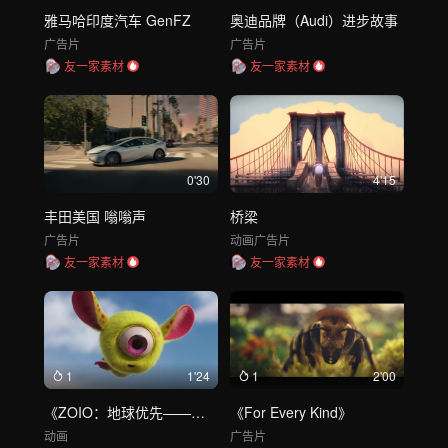
雅马哈印度汽车 GenFZ
奥迪品牌（Audi）进步故事
广告片
广告片
友一家素材
友一家素材
0'30
4'15
丰田美国 嗡嗡声
桥梁
广告片
动画
广告片
友一家素材
友一家素材
1
1'24
1
2'00
《ZOIO：地球优先——绿色和平》
《For Every Kind》
动画
广告片