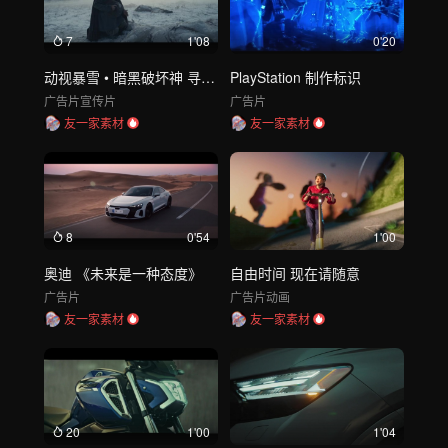
7
1'08
0'20
动视暴雪 • 暗黑破坏神 寻求救世主
PlayStation 制作标识
广告片
宣传片
广告片
友一家素材
友一家素材
8
0'54
1'00
奥迪 《未来是一种态度》
自由时间 现在请随意
广告片
广告片
动画
友一家素材
友一家素材
20
1'00
1'04