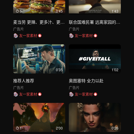
6
0'45
1'43
麦当劳 更辣、更多汁、更美味
联合国难民署 远离家园的希望
广告片
广告片
友一家素材
友一家素材
0'35
1'02
推荐人推荐
奥图塞特 全力以赴
广告片
广告片
友一家素材
友一家素材
1
2'00
0'26