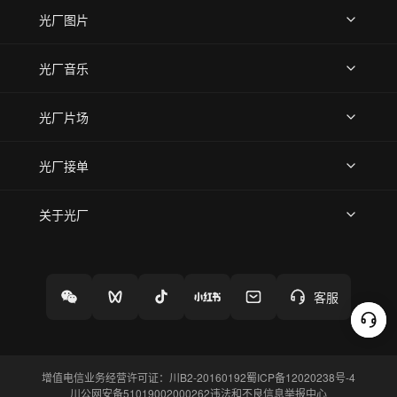
上传视频
精品视频
精选专辑
免费素材
光厂图片
上传图片
精品图片
光厂音乐
热门音乐
免费音效
热门歌单
立即入驻
光厂片场
上传案例
AI找镜头
片场榜单
精选案例
光厂接单
上架服务
热门服务
创作人
关于光厂
关于我们
诚聘英才
帮助中心
权责声明
客服
增值电信业务经营许可证：川B2-20160192
蜀ICP备12020238号-4
川公网安备51019002000262
违法和不良信息举报中心