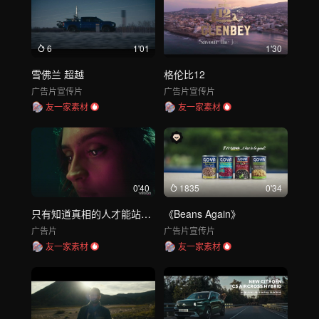
6
1'01
1'30
雪佛兰 超越
格伦比12
广告片
宣传片
广告片
宣传片
友一家素材
友一家素材
0'40
1835
0'34
只有知道真相的人才能站出来
《Beans Again》
广告片
广告片
宣传片
友一家素材
友一家素材