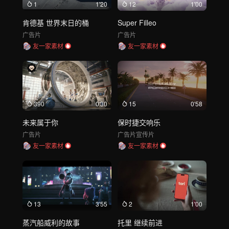
1
1'20
12
1'00
肯德基 世界末日的桶
Super Filleo
广告片
广告片
友一家素材
友一家素材
390
0'30
15
0'58
未来属于你
保时捷交响乐
广告片
广告片
宣传片
友一家素材
友一家素材
13
3'55
2
1'00
蒸汽船威利的故事
托里 继续前进