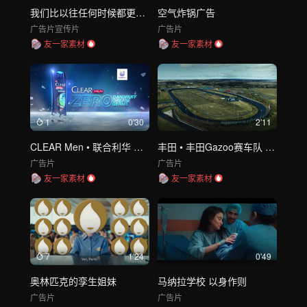
我们比以往任何时候都更渴望和平
空气炸锅广告
广告片
宣传片
广告片
友一家素材
友一家素材
1
0'30
2'11
CLEAR Men • 联合利华 透明洗发水
丰田 • 丰田Gazoo赛车队 金属变形
广告片
广告片
友一家素材
友一家素材
7
1'24
0'49
奥林匹克的孪生姐妹
马纳拉学校 以身作则
广告片
广告片