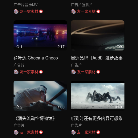
广告片
音乐MV
广告片
宣传片
友一家素材
友一家素材
1
2'17
1'00
荷叶边 Choca a Checo
奥迪品牌（Audi）进步故事
广告片
广告片
友一家素材
友一家素材
2
1'08
0'40
《消失流动性博物馆》
听到时还有更多内容可想象
广告片
广告片
友一家素材
友一家素材