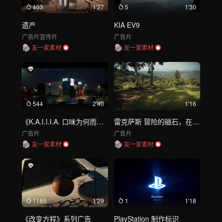
403
1'27
5
1'30
遗产
KIA EV9
广告片
宣传片
广告片
友一家素材
友一家素材
544
2'40
1'16
《K.A.I.I.I.A. 口味为何而有》
雷克萨斯 冒险的磁石，在NX中如鱼得水
广告片
广告片
友一家素材
友一家素材
1185
1'29
1
1'18
《改变方程》系列广告
PlayStation 制作标识