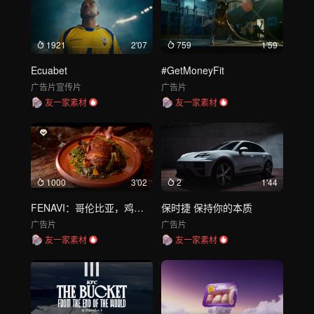
1921
2'07
759
1'59
Ecuabet
#GetMoneyFit
广告片
宣传片
广告片
友一家素材
友一家素材
1000
3'02
2
1'44
FENAVI：哥伦比亚，鸡肉之国
保时捷 保持你的本质
广告片
广告片
友一家素材
友一家素材