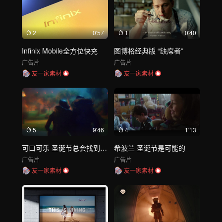
2
0'57
1
0'40
Infinix Mobile全方位快充
图博格经典版 “缺席者”
广告片
广告片
友一家素材
友一家素材
5
9'46
4
1'13
可口可乐 圣诞节总会找到它的路
希波兰 圣诞节是可能的
广告片
广告片
友一家素材
友一家素材