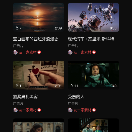
7
2'09
0'53
空白画布的西班牙浪漫史
现代汽车 • 杰里米·斯科特
广告片
广告片
友一家素材
友一家素材
1
2'01
11
1'40
颁奖典礼黑客
受伤的人
广告片
广告片
友一家素材
友一家素材