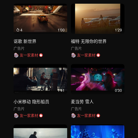
4
1'00
1'29
讴歌 新世界
福特 无限你的世界
广告片
广告片
友一家素材
友一家素材
1'41
0'30
小米移动 隐形船员
麦当劳 雪人
广告片
广告片
友一家素材
友一家素材