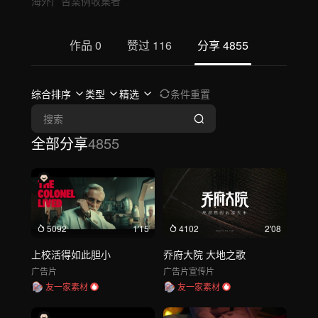
海外广告案例收集者
作品
0
赞过
116
分享
4855
综合排序
类型
精选
条件重置
全部分享
4855
5092
1'15
4102
2'08
上校活得如此胆小
乔府大院 大地之歌
广告片
广告片
宣传片
友一家素材
友一家素材