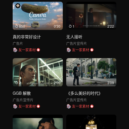
850
0'30
1
2'22
真的非常好设计
无人接听
广告片
广告片
宣传片
友一家素材
友一家素材
2
2'00
3'09
GGB 解散
《多么美好的时代》
广告片
宣传片
广告片
宣传片
友一家素材
友一家素材