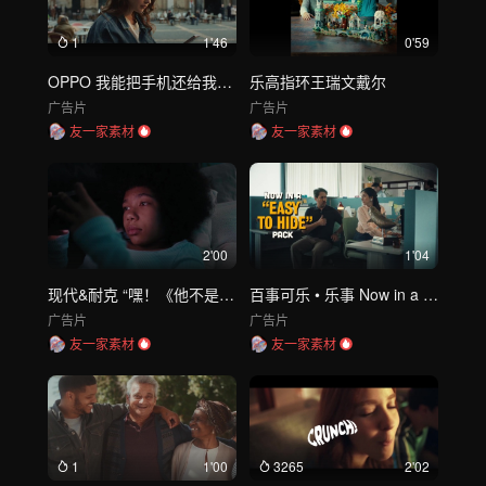
1
1'46
0'59
OPPO 我能把手机还给我吗？
乐高指环王瑞文戴尔
广告片
广告片
友一家素材
友一家素材
2'00
1'04
现代&耐克 “嘿！《他不是小孩》
百事可乐 • 乐事 Now in a Solo Pack
广告片
广告片
友一家素材
友一家素材
1
1'00
3265
2'02