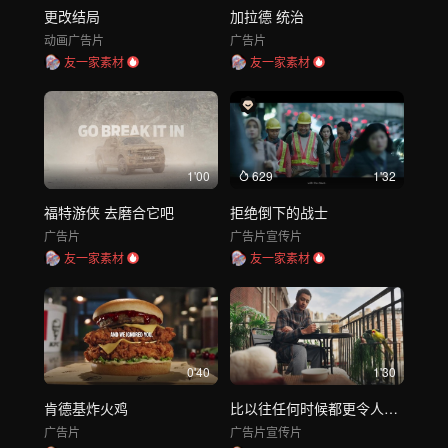
更改结局
加拉德 统治
动画
广告片
广告片
友一家素材
友一家素材
1'00
629
1'32
福特游侠 去磨合它吧
拒绝倒下的战士
广告片
广告片
宣传片
友一家素材
友一家素材
0'40
1'30
肯德基炸火鸡
比以往任何时候都更令人惊叹
广告片
广告片
宣传片