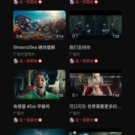
友一家素材
友一家素材
6
2'14
1
1'26
Stream2Sea 礁体缓解
我们支持你
广告片
宣传片
广告片
友一家素材
友一家素材
1'30
1
1'48
肯德基 #Eat 早餐鸡
可口可乐 世界需要更多的圣诞老人
广告片
广告片
友一家素材
友一家素材