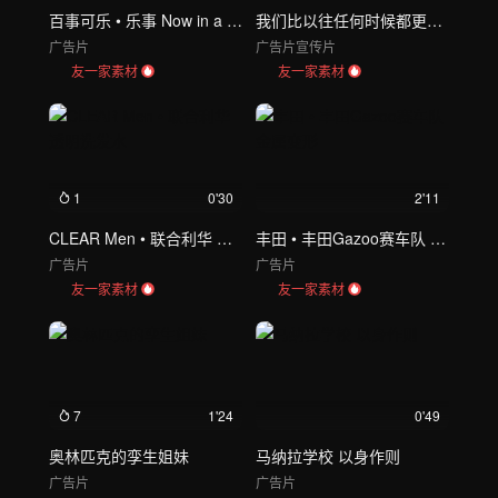
百事可乐 • 乐事 Now in a Solo Pack
我们比以往任何时候都更渴望和平
广告片
广告片
宣传片
友一家素材
友一家素材
1
0'30
2'11
CLEAR Men • 联合利华 透明洗发水
丰田 • 丰田Gazoo赛车队 金属变形
广告片
广告片
友一家素材
友一家素材
7
1'24
0'49
奥林匹克的孪生姐妹
马纳拉学校 以身作则
广告片
广告片