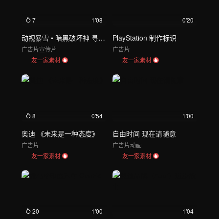
7
1'08
0'20
动视暴雪 • 暗黑破坏神 寻求救世主
PlayStation 制作标识
广告片
宣传片
广告片
友一家素材
友一家素材
8
0'54
1'00
奥迪 《未来是一种态度》
自由时间 现在请随意
广告片
广告片
动画
友一家素材
友一家素材
20
1'00
1'04