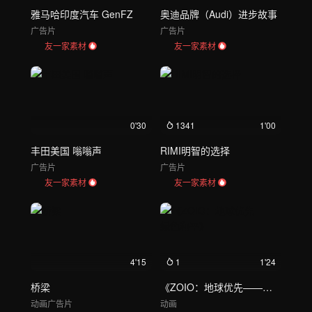
雅马哈印度汽车 GenFZ
奥迪品牌（Audi）进步故事
广告片
广告片
友一家素材
友一家素材
0'30
1341
1'00
丰田美国 嗡嗡声
RIMI明智的选择
广告片
广告片
友一家素材
友一家素材
4'15
1
1'24
桥梁
《ZOIO：地球优先——绿色和平》
动画
广告片
动画