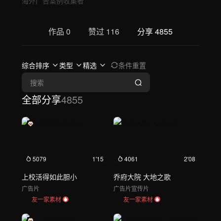
海外广告案例收集者
作品
0
赞过
116
分享
4855
综合排序
类型
精选
条件重置
全部分享
4855
5079
1'15
4061
2'08
上校活得如此胆小
乔府大院 大地之歌
广告片
广告片
宣传片
友一家素材
友一家素材