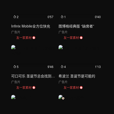
2
0'57
1
0'40
Infinix Mobile全方位快充
图博格经典版 “缺席者”
广告片
广告片
友一家素材
友一家素材
5
9'46
4
1'13
可口可乐 圣诞节总会找到它的路
希波兰 圣诞节是可能的
广告片
广告片
友一家素材
友一家素材