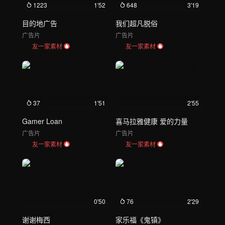
1223
1'52
648
3'19
目的地广告
我们超凡脱俗
广告片
广告片
友一家素材
友一家素材
37
1'51
2'55
Gamer Loan
喜马拉雅健康 爱的力量
广告片
广告片
友一家素材
友一家素材
0'50
76
2'29
谢谢梅西
家乐福《鬼镇》