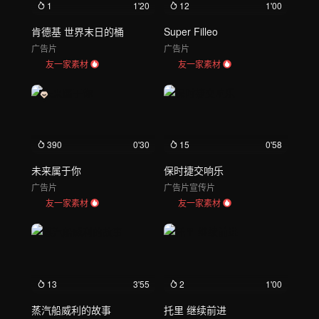
1
1'20
12
1'00
肯德基 世界末日的桶
Super Filleo
广告片
广告片
友一家素材
友一家素材
390
0'30
15
0'58
未来属于你
保时捷交响乐
广告片
广告片
宣传片
友一家素材
友一家素材
13
3'55
2
1'00
蒸汽船威利的故事
托里 继续前进