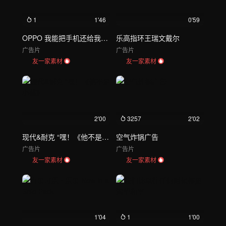
1
1'46
0'59
OPPO 我能把手机还给我吗？
乐高指环王瑞文戴尔
广告片
广告片
友一家素材
友一家素材
2'00
3257
2'02
现代&耐克 “嘿！《他不是小孩》
空气炸锅广告
广告片
广告片
友一家素材
友一家素材
1'04
1
1'00