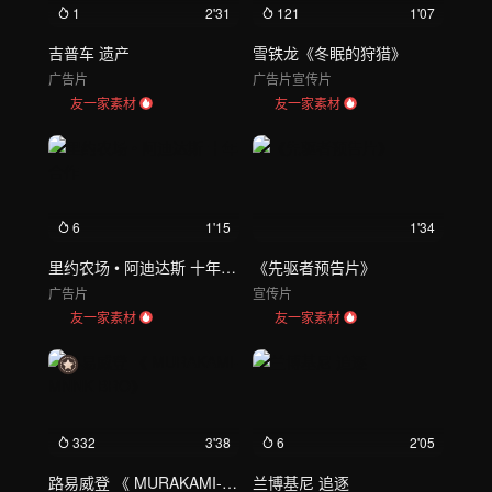
1
2'31
121
1'07
吉普车 遗产
雪铁龙《冬眠的狩猎》
广告片
广告片
宣传片
友一家素材
友一家素材
6
1'15
1'34
里约农场 • 阿迪达斯 十年合作
《先驱者预告片》
广告片
宣传片
友一家素材
友一家素材
332
3'38
6
2'05
路易威登 《 MURAKAMI- MNNK BRO》
兰博基尼 追逐