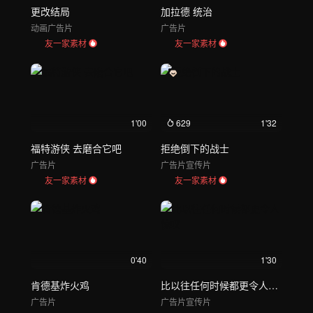
更改结局
加拉德 统治
动画
广告片
广告片
友一家素材
友一家素材
1'00
629
1'32
福特游侠 去磨合它吧
拒绝倒下的战士
广告片
广告片
宣传片
友一家素材
友一家素材
0'40
1'30
肯德基炸火鸡
比以往任何时候都更令人惊叹
广告片
广告片
宣传片