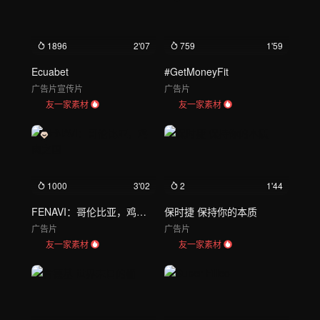
1896
2'07
759
1'59
Ecuabet
#GetMoneyFit
广告片
宣传片
广告片
友一家素材
友一家素材
1000
3'02
2
1'44
FENAVI：哥伦比亚，鸡肉之国
保时捷 保持你的本质
广告片
广告片
友一家素材
友一家素材