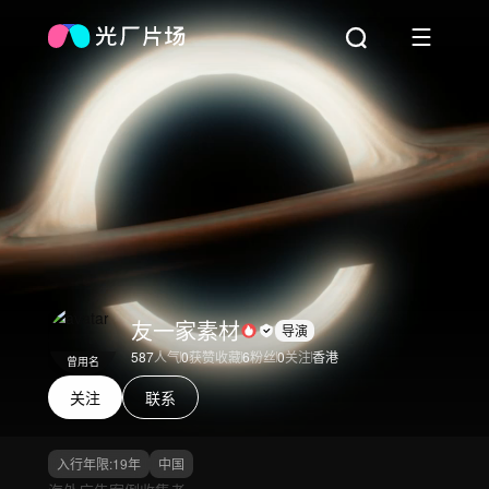
友一家素材
导演
587
人气
0
获赞收藏
6
粉丝
0
关注
香港
曾用名
关注
联系
入行年限:
19
年
中国