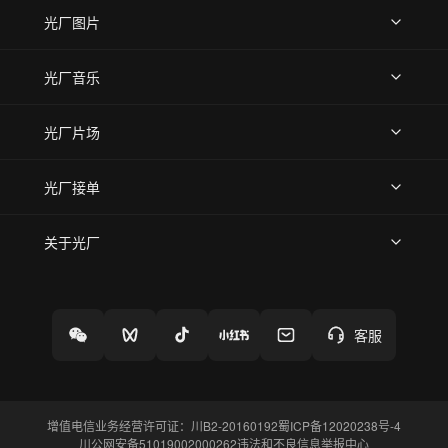
上传视频
精品视频
精选专辑
免费素材
光厂图片
上传图片
精品图片
光厂音乐
热门音乐
免费音效
热门歌单
立即入驻
光厂片场
上传案例
AI找镜头
片场榜单
精选案例
光厂接单
上架服务
热门服务
创作人
关于光厂
关于我们
诚聘英才
帮助中心
权责声明
客服
增值电信业务经营许可证：川B2-20160192
蜀ICP备12020238号-4
川公网安备51019002000262
违法和不良信息举报中心