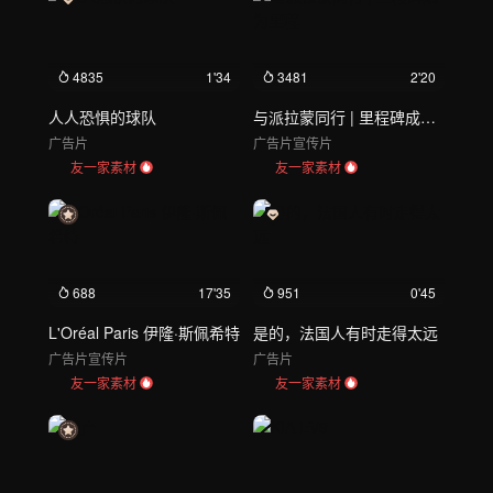
4835
1'34
3481
2'20
人人恐惧的球队
与派拉蒙同行 | 里程碑成为里程
广告片
广告片
宣传片
友一家素材
友一家素材
688
17'35
951
0'45
L'Oréal Paris 伊隆·斯佩希特
是的，法国人有时走得太远
广告片
宣传片
广告片
友一家素材
友一家素材