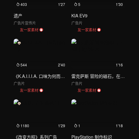
403
1'27
5
1'30
遗产
KIA EV9
广告片
宣传片
广告片
友一家素材
友一家素材
544
2'40
1'16
《K.A.I.I.I.A. 口味为何而有》
雷克萨斯 冒险的磁石，在NX中如鱼得水
广告片
广告片
友一家素材
友一家素材
1180
1'29
1
1'18
《改变方程》系列广告
PlayStation 制作标识