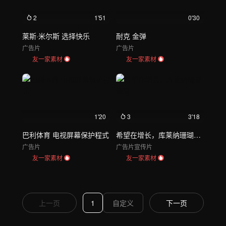
2
1'51
0'30
莱斯·米尔斯 选择快乐
耐克 金弹
广告片
广告片
友一家素材
友一家素材
1'20
3
3'18
巴利体育 电视屏幕保护程式
希望在增长，库莱纳珊瑚恢复
广告片
广告片
宣传片
友一家素材
友一家素材
上一页
1
下一页