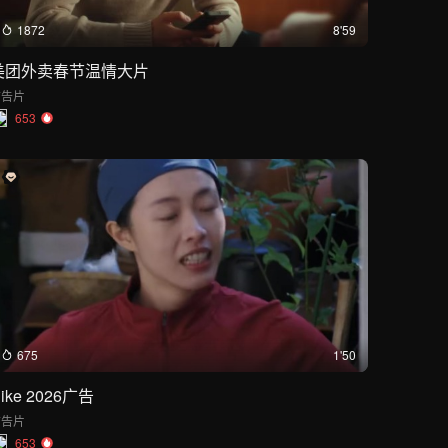
1872
8'59
美团外卖春节温情大片
广告片
653
675
1'50
ike 2026广告
广告片
653