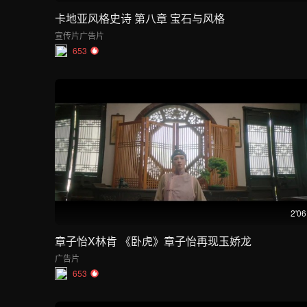
卡地亚风格史诗 第八章 宝石与风格
宣传片
广告片
653
2'06
章子怡X林肯 《卧虎》章子怡再现玉娇龙
广告片
653