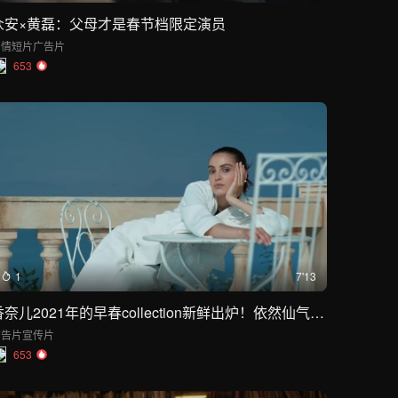
众安×黄磊：父母才是春节档限定演员
剧情短片
广告片
653
1
7'13
香奈儿2021年的早春collection新鲜出炉！依然仙气飘飘~
广告片
宣传片
653