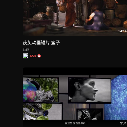
14'14
获奖动画短片 篮子
动画
653
3'01