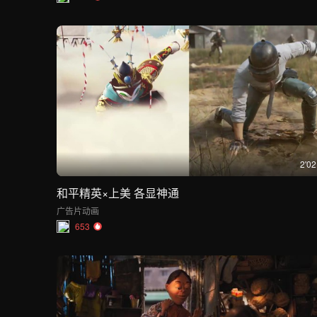
2'02
和平精英×上美 各显神通
广告片
动画
653