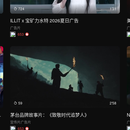
724
1'31
ILLIT x 宝矿力水特 2026夏日广告
广告片
653
59
2'58
《问道成都&萝莉椒》
茅台品牌故事片：《致敬时代追梦人》
N
宣传片
广告片
653