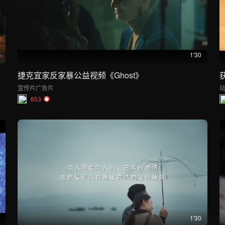
1'30
捷克宜家反家暴公益视频《Ghost》
宣传片
广告片
653
1'30