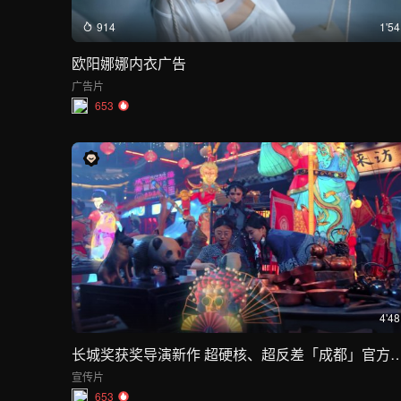
914
1'54
欧阳娜娜内衣广告
广告片
653
4'48
长城奖获奖导演新作 超硬核、超反差「成都」官方城市宣传片
宣传片
653