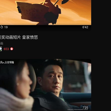
19
6'42
获奖动画短片 皇家愤怒
动画
653
7'25