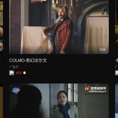
2'06
ons】正式MV
COLMO-奇幻达尔文
广告片
653