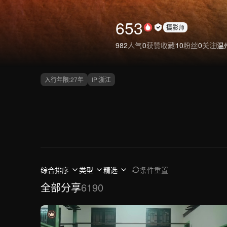
653
摄影师
982
人气
0
获赞收藏
10
粉丝
0
关注
温
入行年限:
27
年
IP:
浙江
综合排序
类型
精选
条件重置
全部分享
6190