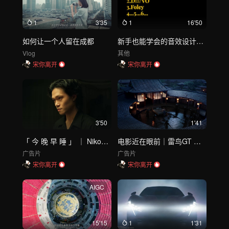
1
3'35
1
16'50
如何让一个人留在成都
新手也能学会的音效设计！一秒变大片【干货】
Vlog
其他
宋你离开
宋你离开
3'50
1'41
「 今 晚 早 睡 」 ｜ Nikon Z8
电影近在眼前｜雷鸟GT MAX
广告片
广告片
宋你离开
宋你离开
AIGC
15'15
1
1'31