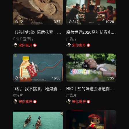
12
3'57
347
10'28
《超越梦想》幕后花絮｜致敬每一份热血瞬间
魔兽世界2026马年新春电影《身边故事：帖子》
广告片
宣传片
广告片
宋你离开
宋你离开
1513
16'08
3'35
飞机：我不挑食，地沟油也吃
RIO｜盐的味道会浸透你的夏日时光
宣传片
广告片
宋你离开
宋你离开