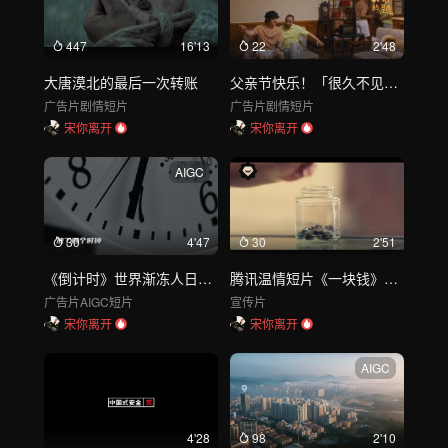
447
16'13
22
2'48
大唐漠北的最后一次转账
父亲节快乐！「很久不见」-VICUTU
广告片
剧情短片
广告片
剧情短片
宋你离开
宋你离开
AIGC
30
4'47
30
2'51
《倒计时》世界渐冻人日公益演讲_DIR
腾讯温情短片《一块钱》，久违的简单美好
广告片
AIGC短片
宣传片
宋你离开
宋你离开
AIGC
4'28
98
2'10