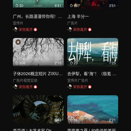
30
6'41
567
3'51
广州，长路漫漫伴你闯！（全运会开幕影片Dir）
上海 半分一
宣传片
广告片
宋你离开
宋你离开
306
2'15
23
1'25
子休2026概念短片 ZIXIU_Touch Wood
去伊犁，看“海”！（极氪 × 星球研究所）
广告片
视觉实验
宣传片
广告片
宋你离开
宋你离开
5'45
11
2'21
茶百道 | 大艺术家 Dir
西西里之夏 | 如传说般美丽