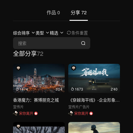
作品
0
分享
72
综合排序
类型
精选
条件重置
全部分享
72
1474
3'24
1673
2'40
香港魔力：赛博朋克之城
《穿越海平线》-企业形象宣传片|ESG|全球化|光伏
宣传片
宣传片
广告片
宋你离开
宋你离开