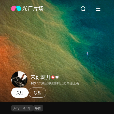
宋你离开
163
人气
0
获赞收藏
1
粉丝
0
关注
玉溪
关注
联系
入行年限:
1
年
中国