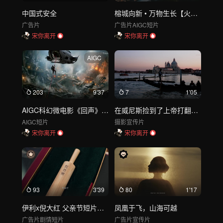
中国式安全
榕城向新 • 万物生长【火山引擎x福州】 FORCE LINK 福州站-DIR
广告片
广告片
AIGC短片
宋你离开
宋你离开
AIGC
203
9'37
7
1'05
AIGC科幻微电影《回声》第一集
在威尼斯捡到了上帝打翻的调色盘
AIGC短片
摄影
宣传片
宋你离开
宋你离开
93
3'39
80
1'17
伊利x倪大红 父亲节短片《倪爸不说》
凤凰于飞，山海可越
广告片
剧情短片
广告片
宣传片