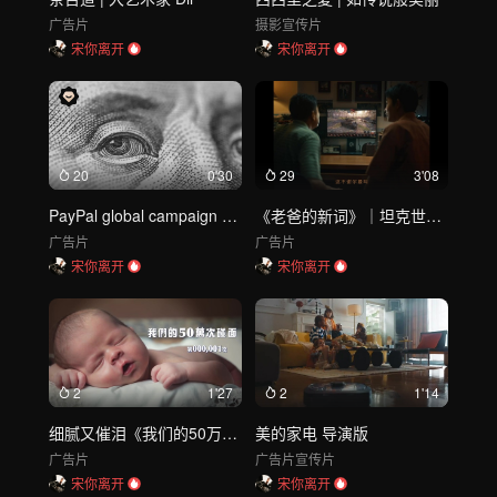
广告片
摄影
宣传片
宋你离开
宋你离开
20
0'30
29
3'08
PayPal global campaign TVC ｜ 30秒版
《老爸的新词》｜坦克世界x父亲节
广告片
广告片
宋你离开
宋你离开
2
1'27
2
1'14
细腻又催泪《我们的50万次碰面》
美的家电 导演版
广告片
广告片
宣传片
宋你离开
宋你离开