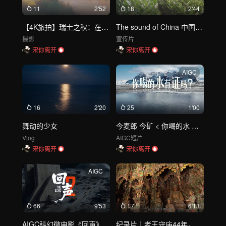
11
2'52
18
2'44
【4K旅拍】瑞士之秋：在金黄色的油画中徒步
The sound of China 中国之声
摄影
宣传片
宋你离开
宋你离开
AIGC
16
2'20
25
1'00
舞动的少女
今麦郎 今矿 < 你喝的水 有证吗？> tvc
Vlog
AIGC短片
宋你离开
宋你离开
AIGC
66
9'53
17
6'13
AIGC科幻微电影《回声》第二集
纪录片｜老王守庙44年，今天陪他去“小西天”上最后一天班