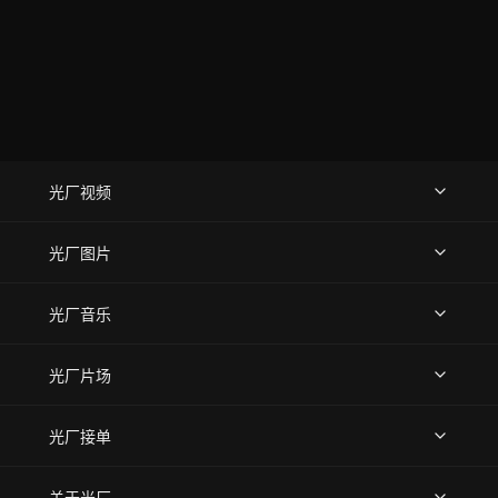
光厂视频
上传视频
精品视频
精选专辑
免费素材
光厂图片
上传图片
精品图片
光厂音乐
热门音乐
免费音效
热门歌单
立即入驻
光厂片场
上传案例
AI找镜头
片场榜单
精选案例
光厂接单
上架服务
热门服务
创作人
关于光厂