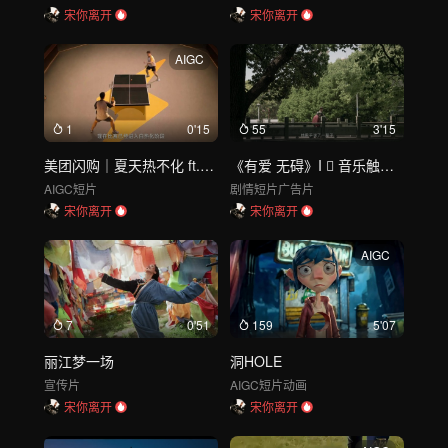
宋你离开
宋你离开
AIGC
1
0'15
55
3'15
美团闪购｜夏天热不化 ft.樊振东
《有爱 无碍》I  音乐触感反馈纪录短片
AIGC短片
剧情短片
广告片
宋你离开
宋你离开
AIGC
7
0'51
159
5'07
丽江梦一场
洞HOLE
宣传片
AIGC短片
动画
宋你离开
宋你离开