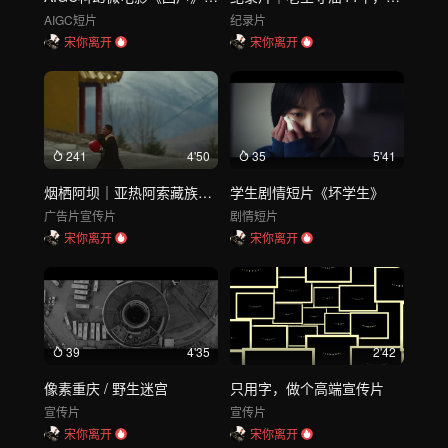
AIGC短片
纪录片
宋你离开
宋你离开
241
4'50
35
5'41
烟栖阿坝｜亚热阿索藏族非遗 藏香燃起，阿坝的晨雾有了方向
学生剧情短片《坏学生》
广告片
宣传片
剧情短片
宋你离开
宋你离开
39
4'35
2'42
像素重庆 / 野生迷宫
只用字，做个高端宣传片
宣传片
宣传片
宋你离开
宋你离开