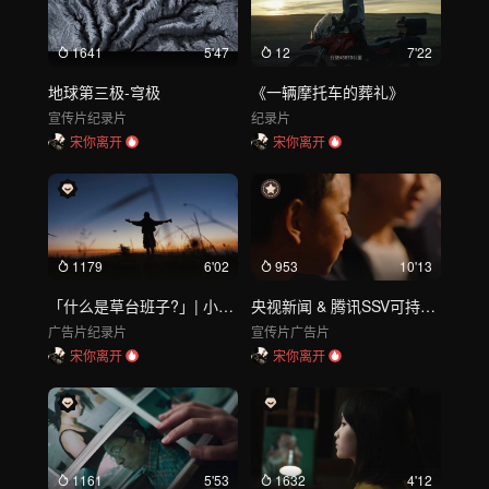
1641
5'47
12
7'22
地球第三极-穹极
《一辆摩托车的葬礼》
宣传片
纪录片
纪录片
宋你离开
宋你离开
1179
6'02
953
10'13
「什么是草台班子?」| 小红书 x 余华
央视新闻 & 腾讯SSV可持续第二站《大人请回答》六一呈现
广告片
纪录片
宣传片
广告片
宋你离开
宋你离开
1161
5'53
1632
4'12