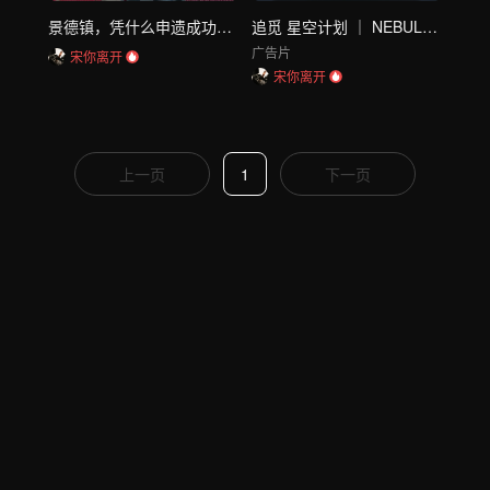
景德镇，凭什么申遗成功？（申遗办 × 腾讯游戏 × 腾讯SSV × 星球研究所）
追觅 星空计划 ｜ NEBULA NEXT CONCEPT
广告片
宋你离开
宋你离开
上一页
1
下一页