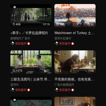
468
10'19
185
3'32
<牵手> ／卡罗拉品牌短片
Watchtower of Turkey 土耳其瞭望塔
剧情短片
广告片
宣传片
纪录片
宋你离开
宋你离开
1475
6'21
2
1'02
三联生活周刊 | 父亲节.早安啊爸爸
不完美的爸爸，也有完美的一面｜BLUETTI父亲节广告
宣传片
广告片
剧情短片
宋你离开
宋你离开