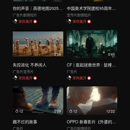
你的声音｜高德地图2025 情感故事片 导演剪辑版
中国美术学院建校95周年概念影片｜《神思无极》 DIR VERSION
广告片
剧情短片
宣传片
剧情短片
宋你离开
宋你离开
2'56
0'45
失控进化 不养闲人
CF | 医起拯救世界 : 鼠裡逃生
广告片
宣传片
广告片
宋你离开
宋你离开
12
2'09
12
12'22
踢不烂的故事
OPPO 新春影片《外婆的日历》
广告片
广告片
剧情短片