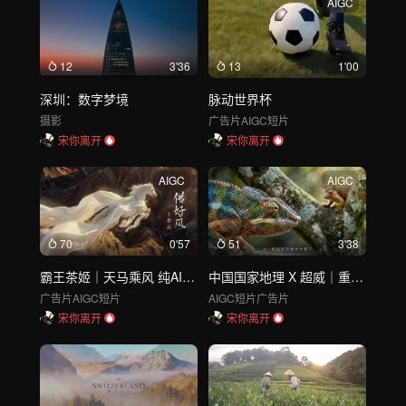
AIGC
12
3'36
13
1'00
深圳：数字梦境
脉动世界杯
摄影
广告片
AIGC短片
宋你离开
宋你离开
AIGC
AIGC
70
0'57
51
3'38
霸王茶姬｜天马乘风 纯AI CNY
中国国家地理 X 超威｜重生之我是变色龙
广告片
AIGC短片
AIGC短片
广告片
宋你离开
宋你离开