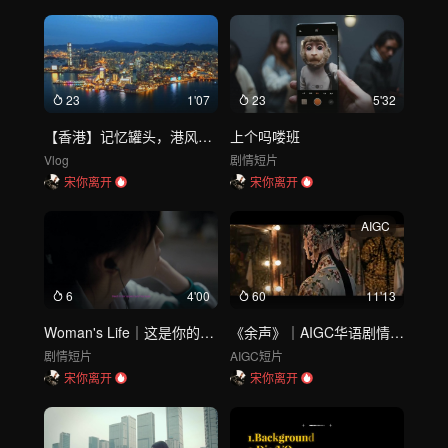
23
1'07
23
5'32
【香港】记忆罐头，港风创意短片
上个吗喽班
Vlog
剧情短片
宋你离开
宋你离开
AIGC
6
4'00
60
11'13
Woman's Life｜这是你的故事
《余声》｜AIGC华语剧情短片
剧情短片
AIGC短片
宋你离开
宋你离开