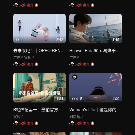
宋你离开
宋你离开
1
3'42
1'45
去未来吧！｜OPPO RENO 16
Huawei Pura90 x 易烊千玺《很会度假的人》
广告片
宣传片
广告片
宋你离开
宋你离开
1'34
415
4'00
B站热搜第一！最怕官方整活，骨灰盒都出来了！国家电网安全生产月公益广告！
Woman's Life｜这是你的故事
宣传片
剧情短片
宋你离开
宋你离开