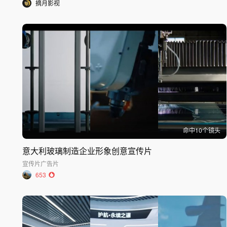
摘月影视
命中
10
个镜头
意大利玻璃制造企业形象创意宣传片
宣传片
广告片
653