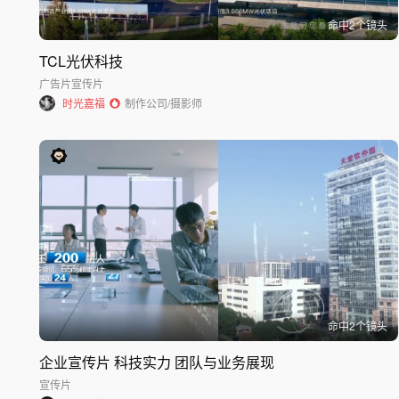
命中
2
个镜头
TCL光伏科技
广告片
宣传片
时光嘉福
制作公司/摄影师
命中
2
个镜头
企业宣传片 科技实力 团队与业务展现
宣传片