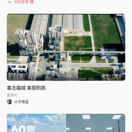
钧石影视
命中
1
个镜头
塞北福城 美丽阳高
宣传片
小子很逗