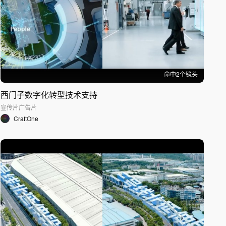
命中
2
个镜头
西门子数字化转型技术支持
宣传片
广告片
CraftOne