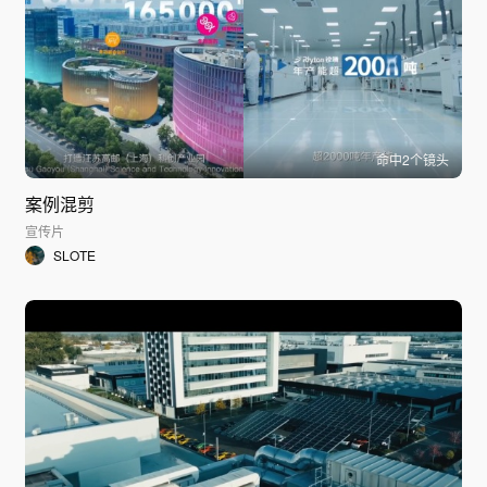
命中
2
个镜头
案例混剪
宣传片
SLOTE