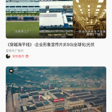
命中
3
个镜头
《穿越海平线》-企业形象宣传片|ESG|全球化|光伏
宣传片
广告片
宋你离开