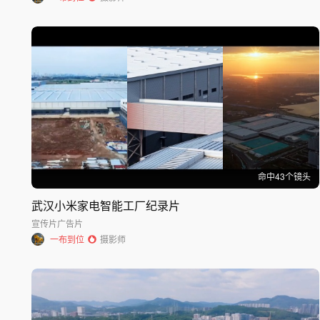
命中
43
个镜头
武汉小米家电智能工厂纪录片
宣传片
广告片
一布到位
摄影师