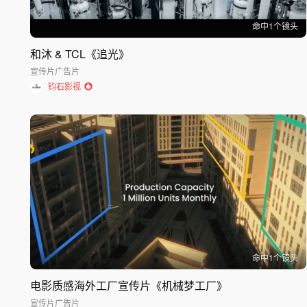
命中
1
个镜头
和沐 & TCL《追光》
宣传片
广告片
钧石影视
命中
1
个镜头
电影质感海外工厂宣传片《机械梦工厂》
宣传片
广告片