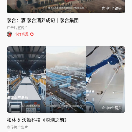
命中
1
个镜头
茅台：酒 茅台酒养成记｜茅台集团
广告片
宣传片
小烊肖恩
命中
3
个镜头
和沐 & 沃顿科技《浪潮之前》
宣传片
广告片