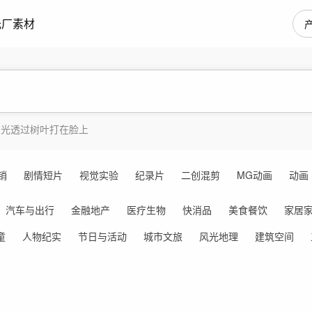
光厂素材
阳光透过树叶打在脸上
销
剧情短片
视觉实验
纪录片
二创混剪
MG动画
动画
汽车与出行
金融地产
医疗生物
快消品
美食餐饮
家居
童
人物纪实
节日与活动
城市文旅
风光地理
建筑空间