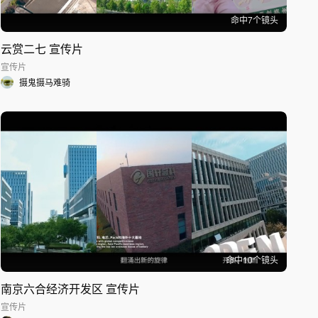
命中
7
个镜头
云赏二七 宣传片
宣传片
摄鬼摄马难骑
命中
10
个镜头
南京六合经济开发区 宣传片
宣传片