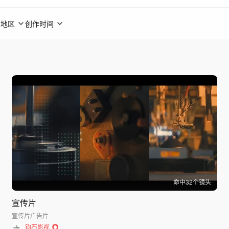
地区
创作时间
命中
32
个镜头
宣传片
宣传片
广告片
钧石影视