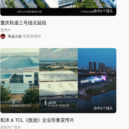
命中
2
个镜头
重庆轨道三号线北延段
宣传片
幸运小店
导演/剪辑师
命中
3
个镜头
和沐 & TCL《旅途》企业形象宣传片
宣传片
广告片