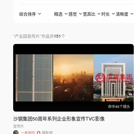
综合排序
精选
感觉
宽高比
时长
清晰度
“
产业园宣传片
”
作品
共
151
个
命中
46
个镜头
沙钢集团50周年系列企业形象宣传TVC影像
宣传片
一布到位
摄影师