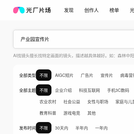
发现
创作人
榜单
AI找镜头擅长找特定画面的镜头，描述越具体越好。如：森林中
全部类型
不限
AIGC短片
广告片
宣传片
病毒营
全部主题
不限
企业介绍
科技互联网
手机3C数码
农业农村
社会公益
女性与职场
家庭与儿
教育科普
游戏电竞
其他
发布时间
不限
30天内
半年内
一年内