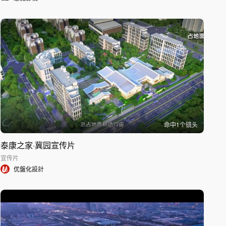
命中
1
个镜头
泰康之家·冀园宣传片
宣传片
优盤化設計