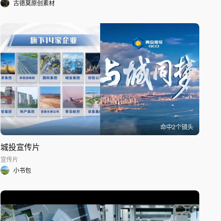
古德莫原创素材
命中
2
个镜头
城投宣传片
宣传片
小书包