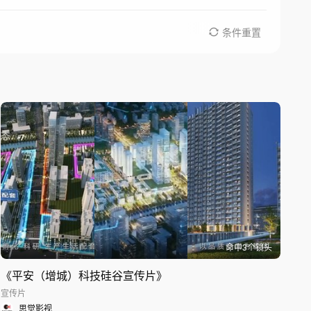
条件重置
命中
3
个镜头
《平安（增城）科技硅谷宣传片》
宣传片
思觉影视