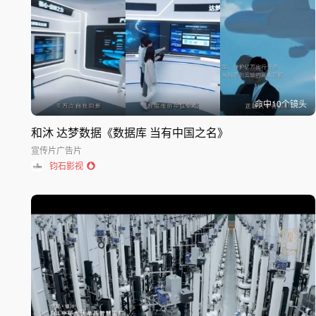
命中
10
个镜头
和沐 达梦数据《数据库 当有中国之名》
宣传片
广告片
钧石影视