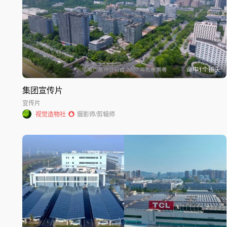
命中
1
个镜头
集团宣传片
宣传片
视觉造物社
摄影师/剪辑师