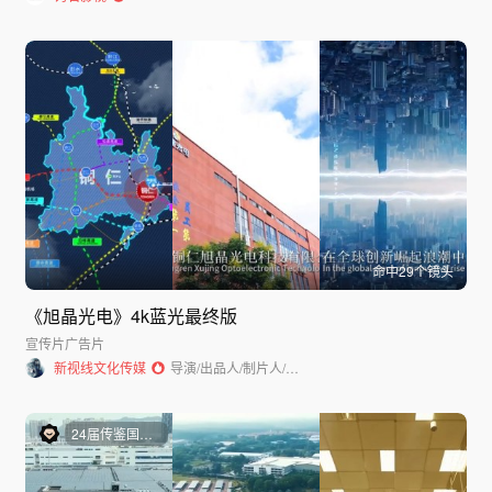
命中
29
个镜头
《旭晶光电》4k蓝光最终版
宣传片
广告片
新视线文化传媒
导演/出品人/制片人/摄影师/剪辑师
24届传鉴国际广告奖宣传片银奖