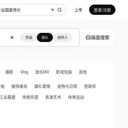
上传
登录/注册
画面搜索
作品
镜头
创作人
摄影
Vlog
音乐MV
影视包装
其他
家电
服饰美妆
婚礼爱情
宠物与日常
党政军
工业基建
传统非遗
表演艺术
体育运动