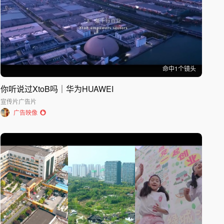
命中
1
个镜头
你听说过XtoB吗｜华为HUAWEI
宣传片
广告片
广告映像