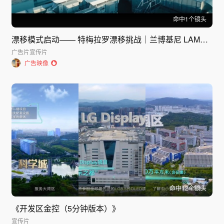
命中
1
个镜头
漂移模式启动—— 特梅拉罗漂移挑战｜兰博基尼 LAMBORGHINI
广告片
宣传片
广告映像
命中
12
个镜头
《开发区金控（5分钟版本）》
宣传片