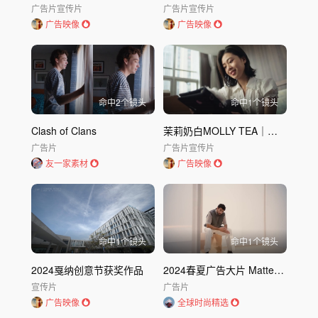
广告片
宣传片
广告片
宣传片
广告映像
广告映像
命中
2
个镜头
命中
1
个镜头
Clash of Clans
茉莉奶白MOLLY TEA｜毕业季的“小大人”
广告片
广告片
宣传片
友一家素材
广告映像
命中
1
个镜头
命中
1
个镜头
2024戛纳创意节获奖作品
2024春夏广告大片 Matteo Berrettini出演 BOSS｜BOSS
宣传片
广告片
广告映像
全球时尚精选