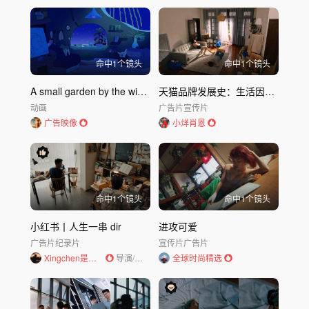
命中
1
个镜头
命中
1
个镜头
A small garden by the window-[建筑师A X KCR
天猫品牌发展史：生活因你而理想
动画
广告片
宣传片
广告映像
小烊肖恩
命中
1
个镜头
命中
1
个镜头
小红书丨人生一串 dir
进攻可爱
广告片
纪录片
宣传片
广告片
Xingchen是导演
导演/编剧
全球时尚精选