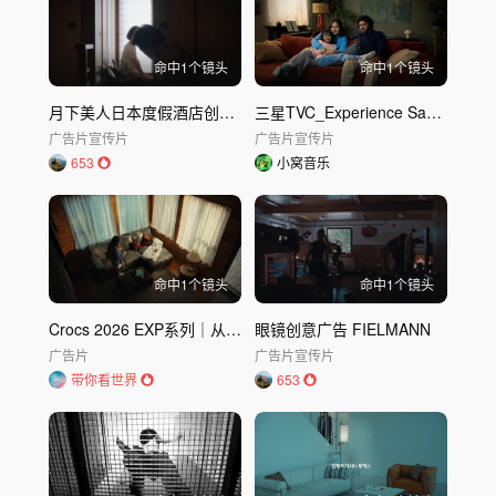
命中
1
个镜头
命中
1
个镜头
月下美人日本度假酒店创意广告
三星TVC_Experience Samsung Vision AI
广告片
宣传片
广告片
宣传片
653
小窝音乐
命中
1
个镜头
命中
1
个镜头
Crocs 2026 EXP系列｜从脚开始清凉
眼镜创意广告 FIELMANN
广告片
广告片
宣传片
带你看世界
653