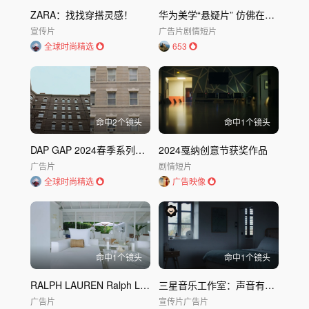
ZARA：找找穿搭灵感！
华为美学“悬疑片” 仿佛在看《布达佩斯大饭店》
宣传片
广告片
剧情短片
全球时尚精选
653
命中
2
个镜头
命中
1
个镜头
DAP GAP 2024春季系列｜Gap 盖璞
2024戛纳创意节获奖作品
广告片
剧情短片
全球时尚精选
广告映像
命中
1
个镜头
命中
1
个镜头
RALPH LAUREN Ralph Lauren 一种生活方式｜Ralph L
三星音乐工作室：声音有形，空间共振
广告片
宣传片
广告片