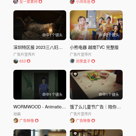
友一家素材
小烊肖恩
命中
1
个镜头
命中
2
个镜头
深圳特区报 2023三八妇女节 用100秒看见100位女性。
小熊电器 越南TVC 完整版
广告片
宣传片
广告片
宣传片
653
创意盒子
命中
1
个镜头
命中
1
个镜头
WORMWOOD - Animation Short Film 2024 - G
饿了么儿童节广告｜陪你一起不装了
动画
广告片
宣传片
广告映像
广告映像