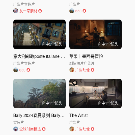
广告片
宣传片
广告片
友一家素材
653
命中
2
个镜头
命中
1
个镜头
意大利邮政poste italiane 百年纪念片
苹果｜墨西哥冒险
广告片
宣传片
剧情短片
广告片
653
广告映像
命中
1
个镜头
命中
1
个镜头
Bally 2024春夏系列 Ballyrinas｜Bally 巴莉
The Artist
宣传片
广告片
全球时尚精选
广告映像