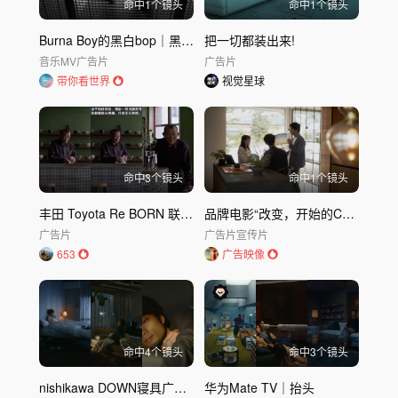
命中
1
个镜头
命中
1
个镜头
Burna Boy的黑白bop｜黑白bop
把一切都装出来!
音乐MV
广告片
广告片
带你看世界
视觉星球
命中
3
个镜头
命中
1
个镜头
丰田 Toyota Re BORN 联动长篇创意广告
品牌电影“改变，开始的Chatwork”
广告片
广告片
宣传片
653
广告映像
命中
4
个镜头
命中
3
个镜头
nishikawa DOWN寝具广告「热爱睡眠」｜nishikawa
华为Mate TV｜抬头