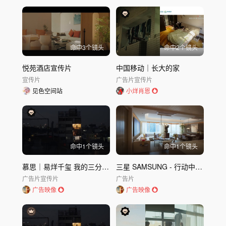
节日与活动
城市文旅
风光地理
建筑空间
工业基建
传统非遗
表演艺术
体育运动
教育科普
游戏电竞
其他
命中
3
个镜头
命中
2
个镜头
发布时间
不限
30天内
半年内
一年内
悦苑酒店宣传片
中国移动｜长大的家
宣传片
广告片
宣传片
见色空间站
小烊肖恩
命中
1
个镜头
命中
1
个镜头
慕思｜易烊千玺 我的三分之一答案
三星 SAMSUNG - 行动中的三星一体｜AI住宅
广告片
宣传片
广告片
广告映像
广告映像