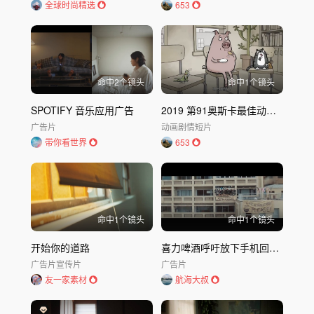
全球时尚精选
653
命中
2
个镜头
命中
1
个镜头
SPOTIFY 音乐应用广告
2019 第91奥斯卡最佳动画短片 《动物行为》
广告片
动画
剧情短片
带你看世界
653
命中
1
个镜头
命中
1
个镜头
开始你的道路
喜力啤酒呼吁放下手机回归线下社交
广告片
宣传片
广告片
友一家素材
航海大叔