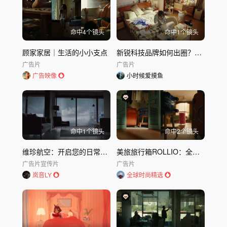
命中
4
个镜头
命中
1
个镜头
顾家家居｜生活的小小支点
新锐科技品牌如何出圈？看李雪琴×寻影这样「翻」出重围
广告片
广告片
广告映像
小时候爱摸鱼
命中
1
个镜头
命中
2
个镜头
维珍航空：开启您的日常之旅
美旅旅行箱ROLLIO：全能出行，一箱搞定
广告片
宣传片
广告片
岚音LY
全球时尚精选