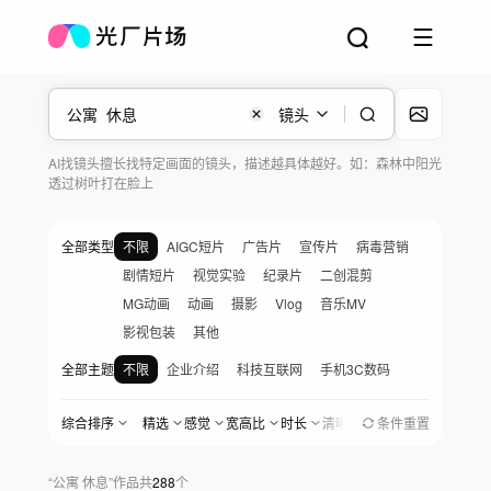
镜头
AI找镜头擅长找特定画面的镜头，描述越具体越好。如：森林中阳光
透过树叶打在脸上
全部类型
不限
AIGC短片
广告片
宣传片
病毒营销
剧情短片
视觉实验
纪录片
二创混剪
MG动画
动画
摄影
Vlog
音乐MV
影视包装
其他
全部主题
不限
企业介绍
科技互联网
手机3C数码
汽车与出行
金融地产
医疗生物
快消品
综合排序
精选
感觉
宽高比
时长
清晰度
地区
条件重置
创作时间
美食餐饮
家居家电
服饰美妆
婚礼爱情
宠物与日常
党政军
农业农村
社会公益
“
公寓 休息
”
作品
共
288
个
女性与职场
家庭与儿童
人物纪实