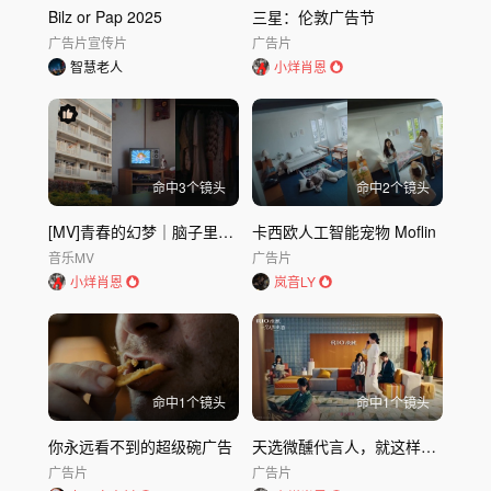
Bilz or Pap 2025
三星：伦敦广告节
广告片
宣传片
广告片
智慧老人
小烊肖恩
命中
3
个镜头
命中
2
个镜头
[MV]青春的幻梦｜脑子里全是想法，我睡不着-Vaundy
卡西欧人工智能宠物 Moflin
音乐MV
广告片
小烊肖恩
岚音LY
命中
1
个镜头
命中
1
个镜头
你永远看不到的超级碗广告
天选微醺代言人，就这样找到了
广告片
广告片