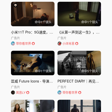
命中
1
个镜头
命中
1
个镜头
小米11T Pro：5G速度，一触即发
《从第一声到这一生》，父母无法忘记的声音
广告片
广告片
带你看世界
小烊肖恩
命中
1
个镜头
命中
5
个镜头
匡威 Future Icons - 导演剪辑版
PERFECT DIARY｜再见面 真好
广告片
广告片
岚音LY
带你看世界