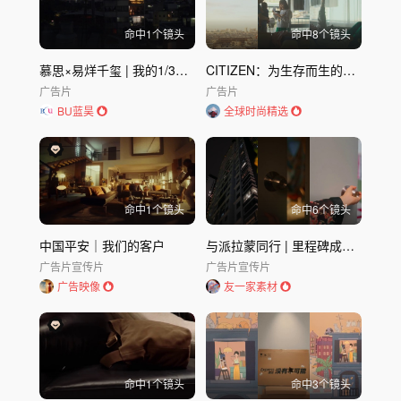
命中
1
个镜头
命中
8
个镜头
慕思×易烊千玺 | 我的1/3答案
CITIZEN：为生存而生的情感设计
广告片
广告片
BU蓝昊
全球时尚精选
命中
1
个镜头
命中
6
个镜头
中国平安｜我们的客户
与派拉蒙同行 | 里程碑成为里程
广告片
宣传片
广告片
宣传片
广告映像
友一家素材
命中
1
个镜头
命中
3
个镜头