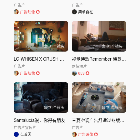
广告片
广告片
广告映像
简单自在
命中
1
个镜头
命中
1
个镜头
LG WHISEN X CRUSH 空调广告
视觉诗歌Remember 诗意短片
广告片
剧情短片
广告映像
653
命中
1
个镜头
命中
1
个镜头
Santalucía说，你得有朋友
三菱空调广告舒适过冬版｜三菱
广告片
宣传片
广告片
克莱因
广告映像