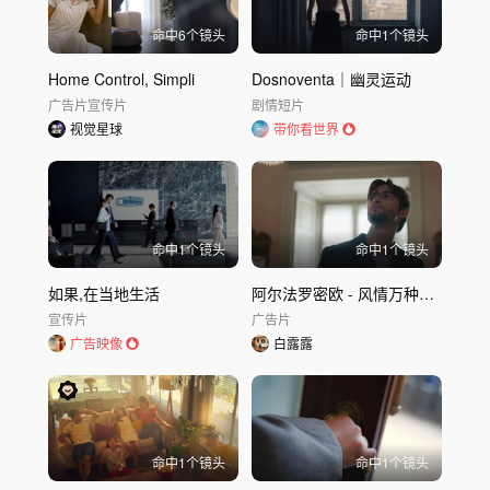
命中
6
个镜头
命中
1
个镜头
Home Control, Simpli
Dosnoventa｜幽灵运动
广告片
宣传片
剧情短片
视觉星球
带你看世界
命中
1
个镜头
命中
1
个镜头
如果,在当地生活
阿尔法罗密欧 - 风情万种的意大利 汽车广告
宣传片
广告片
广告映像
白露露
命中
1
个镜头
命中
1
个镜头