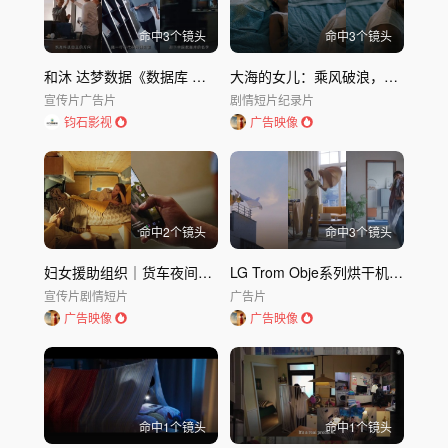
命中
3
个镜头
命中
3
个镜头
和沐 达梦数据《数据库 当有中国之名》
大海的女儿：乘风破浪，为你而来
宣传片
广告片
剧情短片
纪录片
钧石影视
广告映像
命中
2
个镜头
命中
3
个镜头
妇女援助组织｜货车夜间警告
LG Trom Obje系列烘干机广告我们的烘干罗曼史篇｜LG
宣传片
剧情短片
广告片
广告映像
广告映像
命中
1
个镜头
命中
1
个镜头