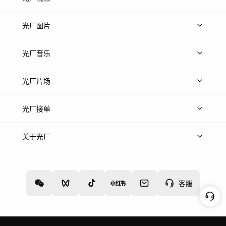
上传视频
精品视频
精选专辑
免费素材
光厂图片
上传图片
精品图片
光厂音乐
热门音乐
免费音效
热门歌单
立即入驻
光厂片场
上传案例
AI找镜头
片场榜单
精选案例
光厂接单
上架服务
热门服务
创作人
关于光厂
关于我们
诚聘英才
帮助中心
权责声明
客服