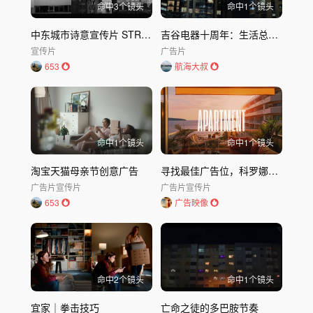
命中
3
个镜头
命中
1
个镜头
中东城市诗意宣传片 STRUCTURES
吉谷电器十周年：生活总会明白，爱一直在沸腾
宣传片
广告片
653
航海大叔
命中
1
个镜头
命中
1
个镜头
淘宝天猫母亲节创意广告
寻找最佳广告位，科罗娜要租赁你的日落！
广告片
宣传片
广告片
宣传片
653
广告映像
命中
2
个镜头
命中
1
个镜头
宜家｜拳击技巧
亡命之徒的多巴胺节奏