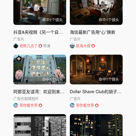
命中
1
个镜头
命中
1
个镜头
抖音&央视频《另一个自己》｜抖音健康趋势报告dir
海信最新广告用“心”换新
广告片
广告片
老陈几点了
导演
航海大叔
命中
1
个镜头
命中
1
个镜头
阿那亚友谊湾：欢迎到来，奇妙时刻正在发生
Dollar Shave Club的胡子变得暴躁
广告片
剧情短片
广告片
带你看世界
带你看世界