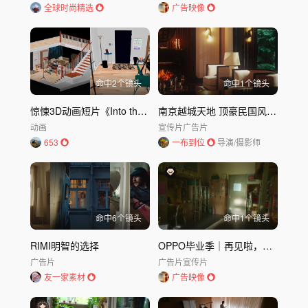
全球时尚精选
广告映像
命中
2
个镜头
命中
1
个镜头
惊悚3D动画短片《Into the Backrooms后室》
南京越城天地 顶豪民国风样板间展示
动画
宣传片
广告片
653
一布到位
导演/摄影师
命中
6
个镜头
命中
1
个镜头
RIMI明智的选择
OPPO毕业季｜再见啦，一起做梦的日子
广告片
广告片
宣传片
友一家素材
广告映像