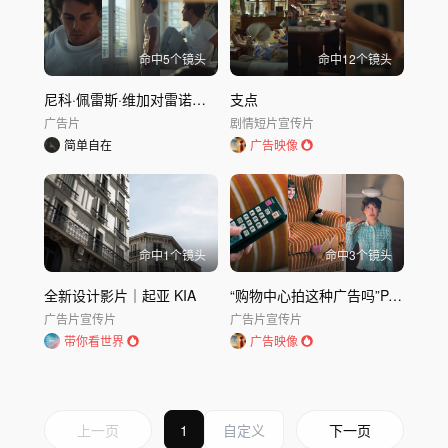
命中
5
个镜头
命中
12
个镜头
尼科·佩雷斯·维加对雷诺表示赞赏
支点
广告片
剧情短片
宣传片
简单自在
广告映像
命中
1
个镜头
命中
3
个镜头
全新设计影片｜起亚 KIA
“购物中心拍这种广告吗”PARCO 购物中心广告｜PARCO
广告片
宣传片
广告片
宣传片
带你看世界
广告映像
上一页
1
下一页