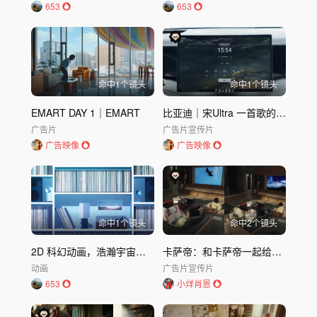
653
653
命中
1
个镜头
命中
1
个镜头
EMART DAY 1｜EMART
比亚迪｜宋Ultra 一首歌的时间闪充出发
广告片
广告片
宣传片
广告映像
广告映像
命中
1
个镜头
命中
2
个镜头
2D 科幻动画，浩瀚宇宙的音乐时空之旅 「Echoes」
卡萨帝：和卡萨帝一起给舒适的生活比个
动画
广告片
宣传片
653
小烊肖恩