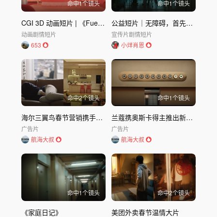
命中
1
个镜头
命中
1
个镜头
CGI 3D 动画短片 | 《Fuelled》 | 寻凶复仇记
公益短片｜无障碍，首先需要消除的是观念的障碍
动画
剧情短片
宣传片
剧情短片
653
小烊肖恩
命中
2
个镜头
命中
1
个镜头
海尔三翼鸟春节营销携手爸妈出奇智胜
兰蔻携奥斯卡得主推出新广告《生命是美丽之钥》
广告片
广告片
航海大叔
航海大叔
命中
1
个镜头
命中
2
个镜头
《家庭日记》
美团外卖春节温情大片