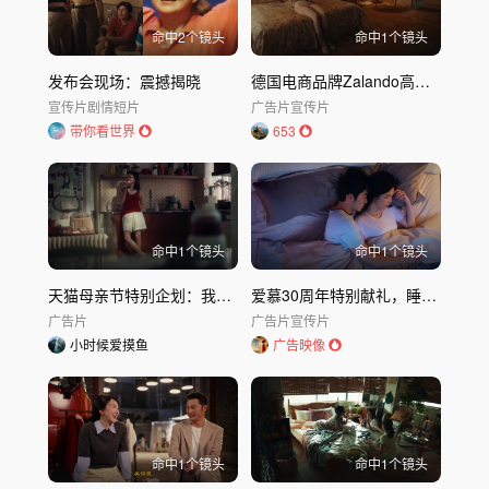
命中
2
个镜头
命中
1
个镜头
发布会现场：震撼揭晓
德国电商品牌Zalando高审美创意广告As you dream it
宣传片
剧情短片
广告片
宣传片
带你看世界
653
命中
1
个镜头
命中
1
个镜头
天猫母亲节特别企划：我的妈妈好像恋爱了
爱慕30周年特别献礼，睡觉就要穿睡眠衣
广告片
广告片
宣传片
小时候爱摸鱼
广告映像
命中
1
个镜头
命中
1
个镜头