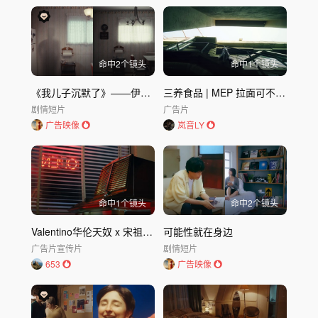
命中
2
个镜头
命中
1
个镜头
《我儿子沉默了》——伊恩·巴瓦导演作品
三养食品 | MEP 拉面可不简单！
剧情短片
广告片
广告映像
岚音LY
命中
1
个镜头
命中
2
个镜头
Valentino华伦天奴 x 宋祖儿 2026新春广告
可能性就在身边
广告片
宣传片
剧情短片
653
广告映像