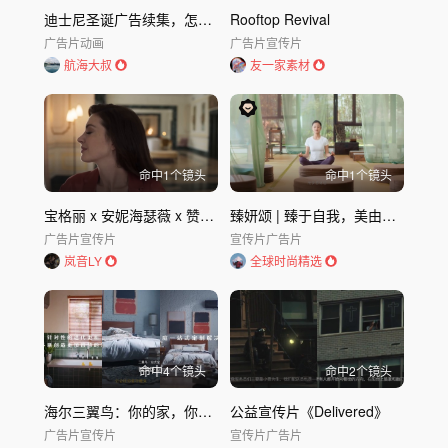
迪士尼圣诞广告续集，怎么这么好哭？
Rooftop Revival
广告片
动画
广告片
宣传片
航海大叔
友一家素材
命中
1
个镜头
命中
1
个镜头
宝格丽 x 安妮海瑟薇 x 赞达亚 | 意想不到的奇观
臻妍颂 | 臻于自我，美由心生
广告片
宣传片
宣传片
广告片
岚音LY
全球时尚精选
命中
4
个镜头
命中
2
个镜头
海尔三翼鸟：你的家，你说了算
公益宣传片《Delivered》
广告片
宣传片
宣传片
广告片