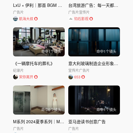
LxU × 伊利｜那首 BGM 响起，我们都哭了 (1)
台湾旅游广告：每一天都在准备好迎接你
广告片
广告片
宣传片
航海大叔
钧石影视
命中
1
个镜头
命中
1
个镜头
《一辆摩托车的葬礼》
意大利玻璃制造企业形象创意宣传片
纪录片
宣传片
广告片
宋你离开
653
命中
5
个镜头
命中
1
个镜头
M系列 2024夏季系列｜MOUSSY OFFICIAL 摩西
亚马逊读书创意广告
广告片
广告片