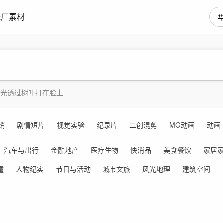
光厂素材
阳光透过树叶打在脸上
销
剧情短片
视觉实验
纪录片
二创混剪
MG动画
动画
汽车与出行
金融地产
医疗生物
快消品
美食餐饮
家居
童
人物纪实
节日与活动
城市文旅
风光地理
建筑空间