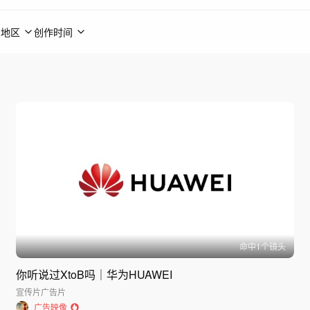
地区
创作时间
命中
1
个镜头
你听说过XtoB吗｜华为HUAWEI
宣传片
广告片
广告映像