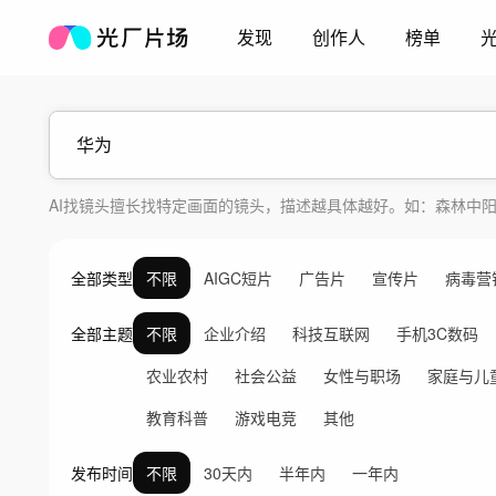
发现
创作人
榜单
AI找镜头擅长找特定画面的镜头，描述越具体越好。如：森林中
全部类型
不限
AIGC短片
广告片
宣传片
病毒营
全部主题
不限
企业介绍
科技互联网
手机3C数码
农业农村
社会公益
女性与职场
家庭与儿
教育科普
游戏电竞
其他
发布时间
不限
30天内
半年内
一年内