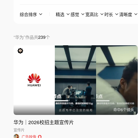
综合排序
精选
感觉
宽高比
时长
清晰度
“
华为
”
作品
共
239
个
命中
6
个镜头
华为｜2026校招主题宣传片
宣传片
广告映像