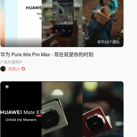
命中
23
个镜头
华为 Pura 90s Pro Max - 现在就是你的时刻
广告片
宣传片
岚音LY