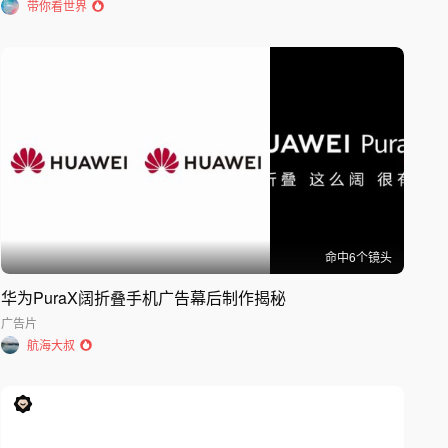
带你看世界
命中
6
个镜头
华为PuraX阔折叠手机广告幕后制作揭秘
广告片
航海大叔