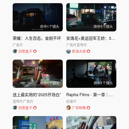
命中
1
个镜头
命中
1
个镜头
荣耀：人生百态，金刚不坏
安逸花×奥运冠军王娇：30万次摔倒与2亿用户的十年共振
广告片
广告片
宣传片
创意盒子
航海大叔
命中
1
个镜头
命中
1
个镜头
送上最实用的“2025开场白”
Rapha Films - 第一章｜与拉克兰·莫顿的一天｜Rapha Films
宣传片
广告片
纪录片
创意盒子
广告映像