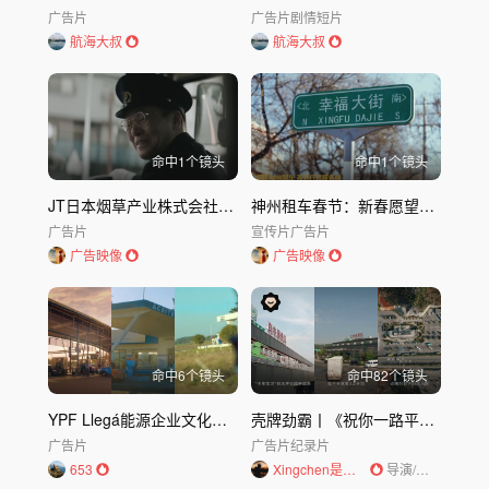
广告片
广告片
剧情短片
航海大叔
航海大叔
命中
1
个镜头
命中
1
个镜头
JT日本烟草产业株式会社广告「鬼之道」巴士｜日本烟草
神州租车春节：新春愿望，都在路上
广告片
宣传片
广告片
广告映像
广告映像
命中
6
个镜头
命中
82
个镜头
YPF Llegá能源企业文化创意广告
壳牌劲霸丨《祝你一路平安》Dircut
广告片
广告片
纪录片
653
Xingchen是导演
导演/编剧