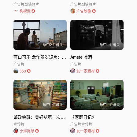
广告片
剧情短片
广告片
剧情短片
构视觉
广告映像
命中
2
个镜头
命中
1
个镜头
可口可乐 龙年贺岁短片：龙舞盛宴
Amstel啤酒
广告片
广告片
653
友一家素材
命中
1
个镜头
命中
1
个镜头
邮政金融：美好从第一次开始，由再一次延续
《家庭日记》
宣传片
广告片
宣传片
小烊肖恩
友一家素材