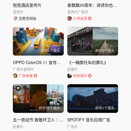
悦苑酒店宣传片
香飘飘20周年：讲述你也许没听过的故事
宣传片
宣传片
广告片
见色空间站
小烊肖恩
命中
1
个镜头
命中
2
个镜头
OPPO ColorOS 11 宣传片｜欧珀OPPO
《一辆摩托车的葬礼》
广告片
宣传片
纪录片
广告映像
宋你离开
命中
10
个镜头
命中
1
个镜头
五一劳动节·致敬环卫人｜中环洁人物纪录片
SPOTIFY 音乐应用广告
纪录片
广告片