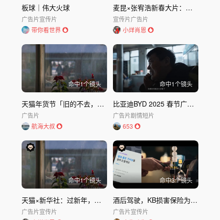
板球｜伟大火球
麦昆×张宥浩新春大片：心安处，即是家
广告片
宣传片
宣传片
广告片
带你看世界
小烊肖恩
命中
1
个镜头
命中
1
个镜头
天猫年货节「旧的不去，新的也来」整合营销案例
比亚迪BYD 2025 春节广告：比个啥
广告片
广告片
剧情短片
航海大叔
653
命中
1
个镜头
命中
3
个镜头
天猫×新华社：过新年，为什么要买年货？
酒后驾驶，KB损害保险为你守住最后底线
广告片
宣传片
广告片
宣传片