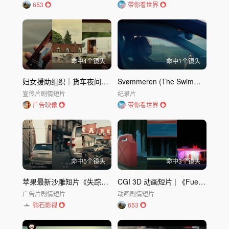
653
带你看世界
命中
4
个镜头
命中
1
个镜头
妇女援助组织｜货车夜间警告
Svømmeren (The Swimmer)-Svømmeren（游泳运动员）
宣传片
剧情短片
纪录片
广告映像
带你看世界
命中
5
个镜头
命中
3
个镜头
苹果最新沙雕短片《失踪的电脑》
CGI 3D 动画短片 | 《Fuelled》 | 寻凶复仇记
广告片
剧情短片
动画
剧情短片
钧石影视
653