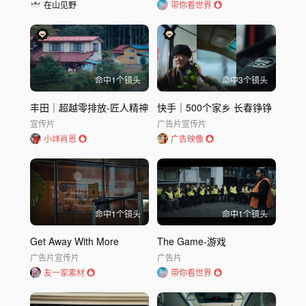
在山见野
带你看世界
命中
1
个镜头
命中
3
个镜头
丰田｜超越零排放-匠人精神
快手｜500个家乡 长春铮铮
宣传片
广告片
宣传片
小烊肖恩
广告映像
命中
1
个镜头
命中
1
个镜头
Get Away With More
The Game-游戏
广告片
宣传片
广告片
友一家素材
带你看世界