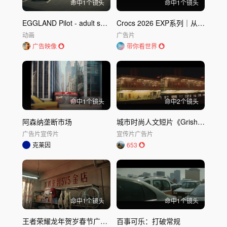
命中
1
个镜头
命中
1
个镜头
EGGLAND Pilot - adult swim-EGGLAND飞行员-成人
Crocs 2026 EXP系列｜从脚开始清凉
动画
广告片
广告映像
带你看世界
命中
1
个镜头
命中
2
个镜头
阿森纳垄断市场
城市时尚人文短片《Grisha's Guide to Kiev》格里沙基辅指南
广告片
宣传片
宣传片
广告片
克莱因
653
命中
1
个镜头
命中
1
个镜头
王者荣耀龙年贺岁春节广告《啊？上龙车》
百事可乐：打破常规