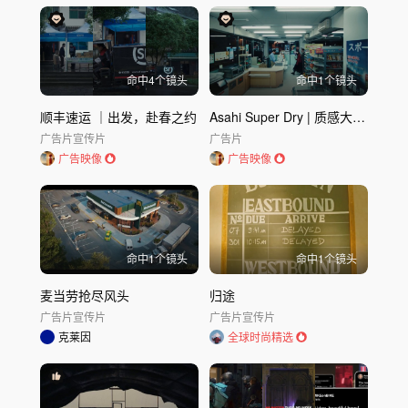
命中
4
个镜头
命中
1
个镜头
顺丰速运 ｜出发，赴春之约
Asahi Super Dry | 质感大片，一饮入魂
广告片
宣传片
广告片
广告映像
广告映像
命中
1
个镜头
命中
1
个镜头
麦当劳抢尽风头
归途
广告片
宣传片
广告片
宣传片
克莱因
全球时尚精选