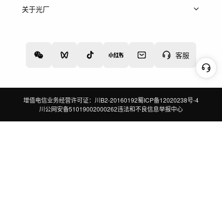
上架服务
热门服务
创作人
关于光厂
关于我们
诚聘英才
帮助中心
权责声明
客服
增值电信业务经营许可证：川B2-20160192
蜀ICP备12020238号-4
川公网安备51019002000262
违法和不良信息举报中心
切换到电脑版