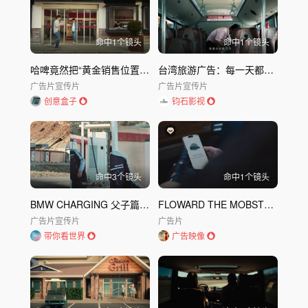
命中
1
个镜头
命中
1
个镜头
哈啤竟然把“黄金销售位置”让给了对手？
台湾旅游广告：每一天都在准备好迎接你
广告片
宣传片
广告片
宣传片
创意盒子
钧石影视
命中
3
个镜头
命中
1
个镜头
BMW CHARGING 父子篇 广告｜宝马BMW
FLOWARD THE MOBSTER | 黑帮大佬的逆袭人生
广告片
宣传片
广告片
带你看世界
广告映像