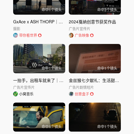
命中
1
个镜头
命中
3
个镜头
GxAce x ASH THORP｜当你的公路旅行变成奥德赛
2024戛纳创意节获奖作品
摄影
广告片
宣传片
带你看世界
广告映像
命中
1
个镜头
命中
1
个镜头
一抬手，出租车就来了｜Uber Japan广告《超能力篇》
金丝猴七夕献礼：生活甜得像糖
广告片
宣传片
广告片
剧情短片
小窝音乐
创意盒子
命中
1
个镜头
命中
1
个镜头