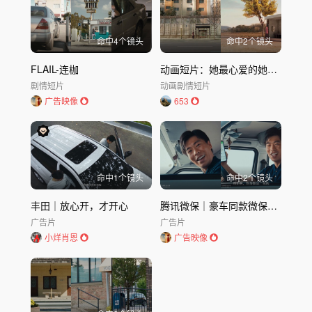
命中
4
个镜头
命中
2
个镜头
FLAIL-连枷
动画短片：她最心爱的她被他抢走了
剧情短片
动画
剧情短片
广告映像
653
命中
1
个镜头
命中
2
个镜头
丰田｜放心开，才开心
腾讯微保｜豪车同款微保车险
广告片
广告片
小烊肖恩
广告映像