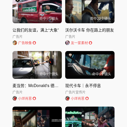
命中
1
个镜头
命中
22
个镜头
让我们的友谊，满上“大象”
沃尔沃卡车 你在路上的朋友
广告片
广告片
广告映像
友一家素材
命中
1
个镜头
命中
1
个镜头
麦当劳：McDonald's 德国 - 老爸大显身手 - 与施特龙贝格系列 ｜
现代卡车｜永不停息
广告片
广告片
宣传片
小烊肖恩
小烊肖恩