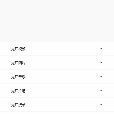
光厂视频
上传视频
精品视频
精选专辑
免费素材
光厂图片
上传图片
精品图片
光厂音乐
热门音乐
免费音效
热门歌单
立即入驻
光厂片场
上传案例
AI找镜头
片场榜单
精选案例
光厂接单