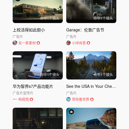
命中
1
个镜头
命中
1
个镜头
上校活得如此胆小
Garage：伦敦广告节
广告片
广告片
友一家素材
小烊肖恩
命中
1
个镜头
命中
1
个镜头
华为智界s7产品功能片
See the USA in Your Chevrolet｜Chevrolet
广告片
宣传片
广告片
构视觉
带你看世界