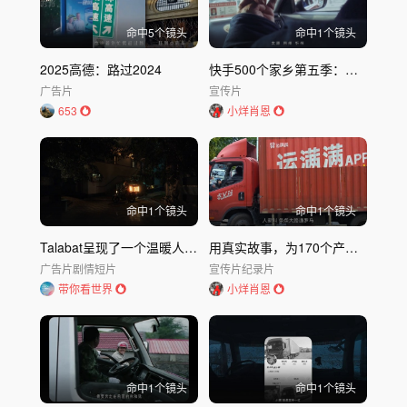
命中
5
个镜头
命中
1
个镜头
2025高德：路过2024
快手500个家乡第五季：「大同」不争
广告片
宣传片
653
小烊肖恩
命中
1
个镜头
命中
1
个镜头
Talabat呈现了一个温暖人心的故事｜暖心故事
用真实故事，为170个产业带来活力
广告片
剧情短片
宣传片
纪录片
带你看世界
小烊肖恩
命中
1
个镜头
命中
1
个镜头