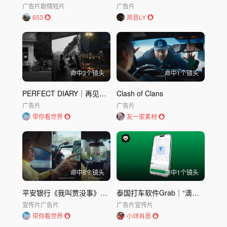
广告片
剧情短片
广告片
653
岚音LY
命中
3
个镜头
命中
1
个镜头
PERFECT DIARY｜再见面 真好
Clash of Clans
广告片
广告片
带你看世界
友一家素材
命中
8
个镜头
命中
1
个镜头
平安银行《我叫贾没事》：三个字祝福一座城
泰国打车软件Grab｜“滴滴”打三轮
宣传片
广告片
广告片
宣传片
带你看世界
小烊肖恩