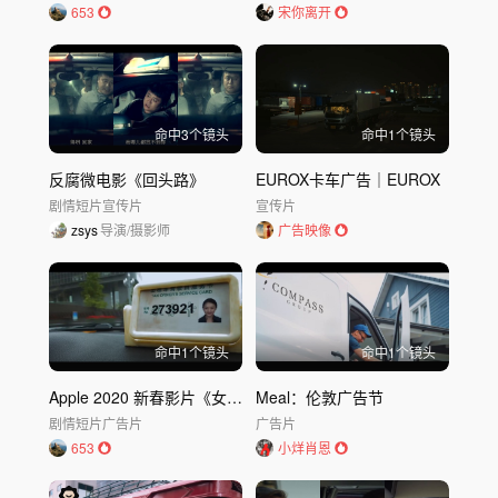
653
宋你离开
命中
3
个镜头
命中
1
个镜头
反腐微电影《回头路》
EUROX卡车广告｜EUROX
剧情短片
宣传片
宣传片
zsys
导演/摄影师
广告映像
命中
1
个镜头
命中
1
个镜头
Apple 2020 新春影片《女儿》 用 iPhone 11 Pro 拍摄
Meal：伦敦广告节
剧情短片
广告片
广告片
653
小烊肖恩