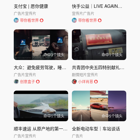
支付宝 | 愿你健康
快手公益｜LIVE AGAIN应急供氧站
广告片
宣传片
宣传片
广告片
带你看世界
带你看世界
命中
3
个镜头
命中
1
个镜头
大众：避免疲劳驾驶，睡得越多赚的越多！
共青团中央五四特别献礼《重逢》
广告片
宣传片
剧情短片
宣传片
创意盒子
小烊肖恩
命中
1
个镜头
命中
5
个镜头
顺丰速运 从原产地的第一公里奔向五湖四海
全新电动车型｜车站谈话
广告片
宣传片
广告片