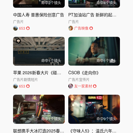
命中
2
个镜头
命中
4
个镜头
中国人寿 普惠保险创意广告
PT加油站广告 新鲜的起点在于“新鲜的心”
广告片
广告片
653
广告映像
命中
1
个镜头
命中
1
个镜头
苹果 2026新春大片《碰见你》
ČSOB《走向你》
广告片
剧情短片
广告片
宣传片
653
友一家素材
命中
1
个镜头
命中
9
个镜头
联想携手大冰打造2025春运温情TVC
《守味人5》：温氏六年五季春节营销新范式