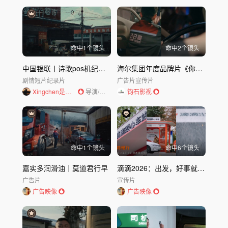
节日与活动
城市文旅
风光地理
建筑空间
工业基建
传统非遗
表演艺术
体育运动
教育科普
游戏电竞
其他
命中
1
个镜头
命中
2
个镜头
发布时间
不限
30天内
半年内
一年内
中国银联丨诗歌pos机纪录电影《12岁的诗》
海尔集团年度品牌片《你好，生态》
剧情短片
纪录片
广告片
宣传片
Xingchen是导演
导演/编剧
钧石影视
命中
1
个镜头
命中
6
个镜头
嘉实多润滑油｜莫道君行早
滴滴2026：出发，好事就在路上！
广告片
宣传片
广告映像
广告映像