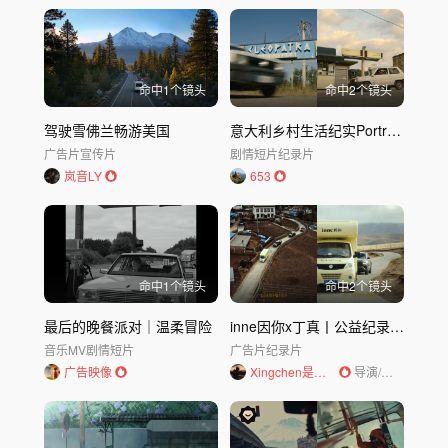
命中
1
个镜头
命中
2
个镜头
驾驶雪佛兰畅游美国
意大利乡村生活纪实Portrait of a Place- Paradiso
广告片
宣传片
剧情短片
纪录片
岚音LY
653
命中
1
个镜头
命中
2
个镜头
最后的晚餐派对｜温柔冒险
inne因你x丁真丨公益纪录片 《高原成长 因你向上》Dircut
音乐MV
剧情短片
广告片
纪录片
广告映像
Xingchen是导演
导演/编剧