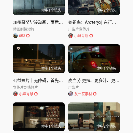
命中
1
个镜头
命中
2
个镜头
加州获奖毕设动画，雨后的再次相遇
始祖鸟：Arc'teryx| 东行之旅
动画
剧情短片
广告片
宣传片
653
小烊肖恩
命中
1
个镜头
命中
1
个镜头
公益短片｜无障碍，首先需要消除的是观念的障碍
麦当劳 更辣、更多汁、更美味
宣传片
剧情短片
广告片
小烊肖恩
友一家素材
命中
1
个镜头
命中
2
个镜头