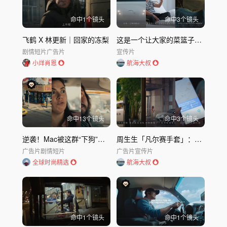
命中
1
个镜头
命中
3
个镜头
飞鹤 X 林更新｜回家的冻梨
这是一个让大家的菜篮子更安全的宣传片
剧情短片
广告片
宣传片
小烊肖恩
航海大叔
命中
13
个镜头
命中
3
个镜头
逆袭！Mac被这群“下狗”彻底颠覆
周生生「凡尔赛手套」：打造冬日钻戒晒货场景
广告片
剧情短片
广告片
宣传片
全球时尚精选
航海大叔
命中
1
个镜头
命中
1
个镜头