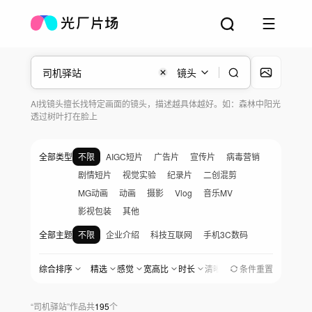
镜头
AI找镜头擅长找特定画面的镜头，描述越具体越好。如：森林中阳光
透过树叶打在脸上
全部类型
不限
AIGC短片
广告片
宣传片
病毒营销
剧情短片
视觉实验
纪录片
二创混剪
MG动画
动画
摄影
Vlog
音乐MV
影视包装
其他
全部主题
不限
企业介绍
科技互联网
手机3C数码
汽车与出行
金融地产
医疗生物
快消品
综合排序
精选
感觉
宽高比
时长
清晰度
地区
条件重置
创作时间
美食餐饮
家居家电
服饰美妆
婚礼爱情
宠物与日常
党政军
农业农村
社会公益
“
司机驿站
”
作品
共
195
个
女性与职场
家庭与儿童
人物纪实