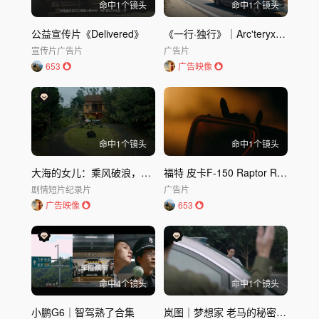
命中
1
个镜头
命中
1
个镜头
公益宣传片《Delivered》
《一行·独行》｜Arc'teryx 始祖鸟 x Ivan Le Pays
宣传片
广告片
广告片
653
广告映像
命中
1
个镜头
命中
1
个镜头
大海的女儿：乘风破浪，为你而来
福特 皮卡F-150 Raptor R宣传片SCARY FAST
剧情短片
纪录片
广告片
广告映像
653
命中
4
个镜头
命中
1
个镜头
小鹏G6｜智驾熟了合集
岚图｜梦想家 老马的秘密行动