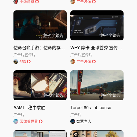
小烊肖恩
广告映像
命中
1
个镜头
命中
1
个镜头
使命召唤手游：使命的存在不止游戏，还有生活
WEY 摩卡 全球首秀 宣传片｜魏牌WEY
广告片
宣传片
广告片
宣传片
653
广告映像
命中
3
个镜头
命中
1
个镜头
AAMI｜稳中求胜
Terpel 60s - 4_conso
广告片
广告片
带你看世界
智慧老人