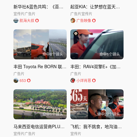
新华社&蓝色共鸣：《苔花公约》无障碍社会公益传播
起亚KIA：让梦想在蓝天下绽放
宣传片
广告片
广告片
宣传片
航海大叔
广告映像
命中
8
个镜头
命中
1
个镜头
丰田 Toyota Re BORN 联动长篇创意广告
丰田：RAV4双擎E+《加油篇》
广告片
广告片
653
小烊肖恩
命中
1
个镜头
命中
27
个镜头
马来西亚电信运营商PLUS 春节宣传片
飞机：我不挑食，地沟油也吃
宣传片
广告片
宣传片