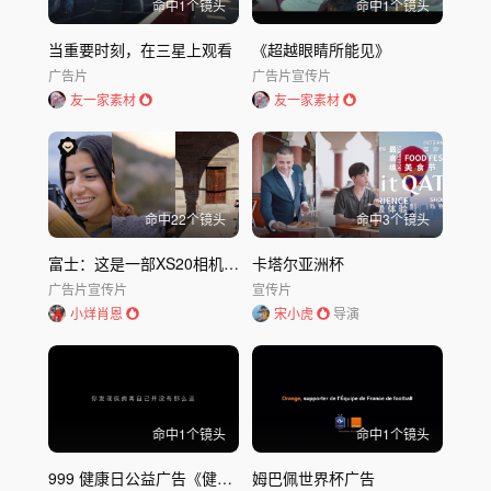
命中
1
个镜头
命中
1
个镜头
当重要时刻，在三星上观看
《超越眼睛所能见》
广告片
广告片
宣传片
友一家素材
友一家素材
命中
22
个镜头
命中
3
个镜头
富士：这是一部XS20相机的旅行主题宣
卡塔尔亚洲杯
广告片
宣传片
宣传片
小烊肖恩
宋小虎
导演
命中
1
个镜头
命中
1
个镜头
999 健康日公益广告《健康本该如此》现代人健康反思短片
姆巴佩世界杯广告