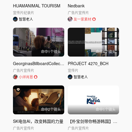
HUAMANIMAL TOURISM
Nedbank
宣传片
纪录片
广告片
宣传片
智慧老人
友一家素材
命中
1
个镜头
命中
4
个镜头
GeorginasBillboardCollection：伦敦广告节
PROJECT 4270_BCH
广告片
宣传片
宣传片
小烊肖恩
智慧老人
命中
2
个镜头
命中
1
个镜头
SK电信AI，改变韩国的力量
【朴宝剑带你畅游韩国】有一天，韩国来到了我身边
广告片
宣传片
广告片
宣传片