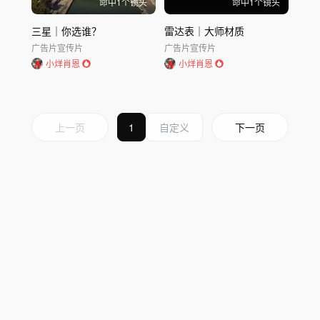
命中
1
个镜头
命中
1
个镜头
三星｜你选谁？
雷达表｜大师材质
广告片
宣传片
广告片
宣传片
小烊肖恩
小烊肖恩
上一页
1
下一页