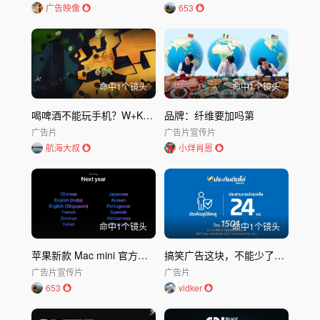
广告映像
653
命中
1
个镜头
命中
1
个镜头
喝啤酒不能玩手机？W+K这个创意实在没想到！ (1)
品牌：纤维要加吗第
广告片
广告片
宣传片
航海大叔
小烊肖恩
命中
1
个镜头
命中
1
个镜头
苹果新款 Mac mini 官方介绍视频
搞笑广告这块，不能少了泰国 泰国不拍短剧可惜了
广告片
宣传片
广告片
653
vidker