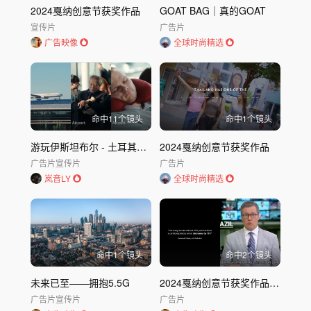
2024戛纳创意节获奖作品
GOAT BAG｜真的GOAT
宣传片
广告片
广告映像
全球时尚精选
命中
11
个镜头
命中
1
个镜头
游玩伊斯坦布尔 - 土耳其航空
2024戛纳创意节获奖作品
广告片
宣传片
广告片
岚音LY
全球时尚精选
命中
1
个镜头
命中
2
个镜头
未来已至——拥抱5.5G
2024戛纳创意节获奖作品｜NO AD
广告片
宣传片
广告片