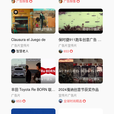
广告映像
广告映像
命中
2
个镜头
命中
1
个镜头
Clausura el Juego de
保时捷911跑车创意广告 Porsche Daytona
广告片
宣传片
广告片
宣传片
智慧老人
653
命中
4
个镜头
命中
3
个镜头
丰田 Toyota Re BORN 联动长篇创意广告
2024戛纳创意节获奖作品
广告片
宣传片
广告片
653
全球时尚精选