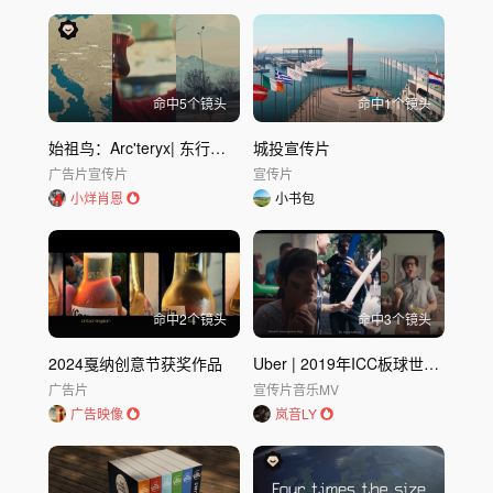
节日与活动
城市文旅
风光地理
建筑空间
工业基建
传统非遗
表演艺术
体育运动
教育科普
游戏电竞
其他
命中
5
个镜头
命中
1
个镜头
发布时间
不限
30天内
半年内
一年内
始祖鸟：Arc'teryx| 东行之旅
城投宣传片
广告片
宣传片
宣传片
小烊肖恩
小书包
命中
2
个镜头
命中
3
个镜头
2024戛纳创意节获奖作品
Uber | 2019年ICC板球世界杯主题曲
广告片
宣传片
音乐MV
广告映像
岚音LY