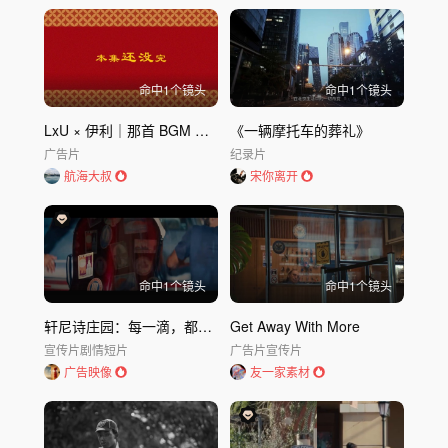
命中
1
个镜头
命中
1
个镜头
LxU × 伊利｜那首 BGM 响起，我们都哭了 (1)
《一辆摩托车的葬礼》
广告片
纪录片
航海大叔
宋你离开
命中
1
个镜头
命中
1
个镜头
轩尼诗庄园：每一滴，都是未来的种子
Get Away With More
宣传片
剧情短片
广告片
宣传片
广告映像
友一家素材