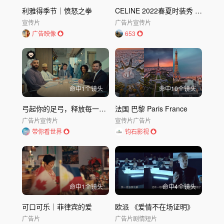
利雅得季节｜愤怒之拳
CELINE 2022春夏时装秀 Lisa登上CELINE伸展台，风格超洒脱
宣传片
广告片
宣传片
广告映像
653
命中
1
个镜头
命中
10
个镜头
弓起你的足弓，释放每一步的力量
法国 巴黎 Paris France
广告片
宣传片
宣传片
广告片
带你看世界
钧石影视
命中
1
个镜头
命中
4
个镜头
可口可乐｜菲律宾的爱
欧派 《爱情不在场证明》
广告片
广告片
剧情短片