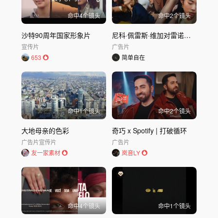
命中
4
个镜头
命中
2
个镜头
沙特90周年国家形象片
尼科·佩雷斯·维加对雷诺表示赞赏
宣传片
广告片
653
简单自在
命中
1
个镜头
命中
2
个镜头
大地母亲的色彩
奇巧 x Spotify | 打破循环
广告片
宣传片
广告片
友一家素材
岚音LY
命中
4
个镜头
命中
1
个镜头