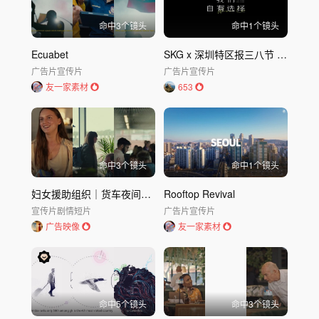
命中
3
个镜头
命中
1
个镜头
Ecuabet
SKG x 深圳特区报三八节 2023三八妇女节 Wǒmén自有选择
广告片
宣传片
广告片
宣传片
友一家素材
653
命中
3
个镜头
命中
1
个镜头
妇女援助组织｜货车夜间警告
Rooftop Revival
宣传片
剧情短片
广告片
宣传片
广告映像
友一家素材
命中
5
个镜头
命中
3
个镜头