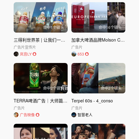
命中
1
个镜头
命中
16
个镜头
三得利世界茶 | 让我们一起关注六月的日本
加拿大啤酒品牌Molson Canadian 创意广告 Beer Fridge
广告片
宣传片
广告片
岚音LY
653
命中
2
个镜头
命中
2
个镜头
TERRA啤酒广告｜大师篇｜TERRA
Terpel 60s - 4_conso
广告片
广告片
广告映像
智慧老人