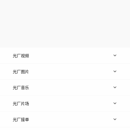
光厂视频
上传视频
精品视频
精选专辑
免费素材
光厂图片
上传图片
精品图片
光厂音乐
热门音乐
免费音效
热门歌单
立即入驻
光厂片场
上传案例
AI找镜头
片场榜单
精选案例
光厂接单