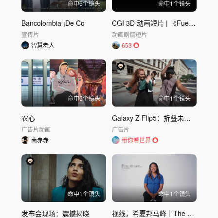
命中
6
个镜头
命中
1
个镜头
Bancolombia ¡De Co
CGI 3D 动画短片 | 《Fuelled》 | 寻凶复仇记
宣传片
动画
剧情短片
智慧老人
653
命中
5
个镜头
命中
1
个镜头
农心
Galaxy Z Flip5：折叠未来，一触即发
广告片
动画
广告片
南赤赤
带你看世界
命中
1
个镜头
命中
1
个镜头
发布会现场：震撼揭晓
视线，希夏邦马峰｜The North Face极限探险