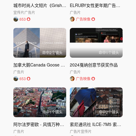
城市时尚人文短片《Grisha's Guide to Kiev》格里沙基辅指南
ELRUBY女性更年期广告｜HUONS｜ELRUBY
宣传片
广告片
广告片
653
广告映像
命中
2
个镜头
命中
1
个镜头
加拿大鹅Canada Goose 创意广告 Lofted Wool
2024戛纳创意节获奖作品
广告片
广告片
653
广告映像
命中
1
个镜头
命中
2
个镜头
阿尔法罗密欧 - 风情万种的意大利 汽车广告
索尼通讯社 ILCE-7M5 索尼发布全画幅微单新基准 Alpha 7 V202
广告片
广告片
宣传片