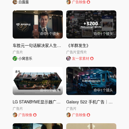
白露露
广告映像
命中
1
个镜头
命中
1
个镜头
车胜元一句话解决家人生病｜Carenation医疗服务广告
《羊群发生》
广告片
广告片
宣传片
小窝音乐
友一家素材
命中
1
个镜头
命中
1
个镜头
LG STANBYME显示器广告｜Free to go anywhere｜LG
Galaxy S22 手机广告｜三星 SAMSUNG
广告片
广告片
广告映像
广告映像