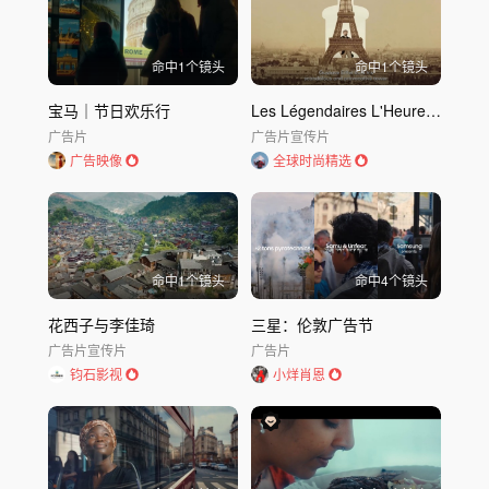
命中
1
个镜头
命中
1
个镜头
宝马｜节日欢乐行
Les Légendaires L'Heure Bleue GUERLAIN｜
广告片
广告片
宣传片
广告映像
全球时尚精选
命中
1
个镜头
命中
4
个镜头
花西子与李佳琦
三星：伦敦广告节
广告片
宣传片
广告片
钧石影视
小烊肖恩