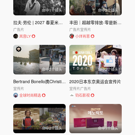
命中
1
个镜头
命中
2
个镜头
拉夫·劳伦 | 2027 春夏米兰男装周
丰田｜超越零排放-零是新的起点
广告片
广告片
宣传片
岚音LY
小烊肖恩
命中
2
个镜头
命中
2
个镜头
Bertrand Bonello携Christian亮相第80届威尼斯电影节
2020日本东京奥运会宣传片
宣传片
宣传片
广告片
全球时尚精选
钧石影视
命中
2
个镜头
命中
1
个镜头