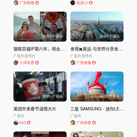
广告映像
岚音LY
命中
2
个镜头
命中
1
个镜头
银联百福IP第六年，用全世界祝福你的世界
舍得✖️奥运-与世界分享舍得智慧
广告片
宣传片
广告片
宣传片
小烊肖恩
广告映像
命中
1
个镜头
命中
1
个镜头
美团外卖春节温情大片
三星 SAMSUNG - 迷你LED如何在Micro RGB电视中创造巨大差异｜
广告片
广告片
653
广告映像