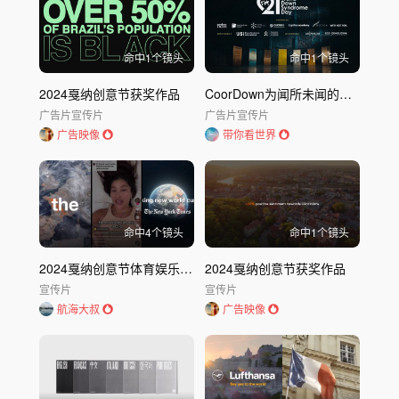
命中
1
个镜头
命中
1
个镜头
2024戛纳创意节获奖作品
CoorDown为闻所未闻的人发声｜为沉默者发声
广告片
宣传片
广告片
宣传片
广告映像
带你看世界
命中
4
个镜头
命中
1
个镜头
2024戛纳创意节体育娱乐狮&影视狮全场大奖：女足宣传片，却由男运动员出演？ (
2024戛纳创意节获奖作品
宣传片
宣传片
航海大叔
广告映像