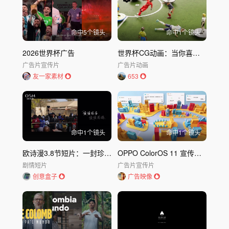
命中
5
个镜头
命中
1
个镜头
2026世界杯广告
世界杯CG动画：当你喜爱的球星都在一起踢球
广告片
宣传片
广告片
动画
友一家素材
653
命中
1
个镜头
命中
1
个镜头
欧诗漫3.8节短片：一封珍珠爷爷的回信
OPPO ColorOS 11 宣传片｜欧珀OPPO
剧情短片
广告片
宣传片
创意盒子
广告映像