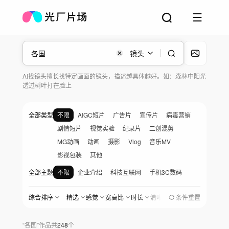
镜头
AI找镜头擅长找特定画面的镜头，描述越具体越好。如：森林中阳光
透过树叶打在脸上
全部类型
不限
AIGC短片
广告片
宣传片
病毒营销
剧情短片
视觉实验
纪录片
二创混剪
MG动画
动画
摄影
Vlog
音乐MV
影视包装
其他
全部主题
不限
企业介绍
科技互联网
手机3C数码
汽车与出行
金融地产
医疗生物
快消品
综合排序
精选
感觉
宽高比
时长
清晰度
地区
条件重置
创作时间
美食餐饮
家居家电
服饰美妆
婚礼爱情
宠物与日常
党政军
农业农村
社会公益
“
各国
”
作品
共
248
个
女性与职场
家庭与儿童
人物纪实