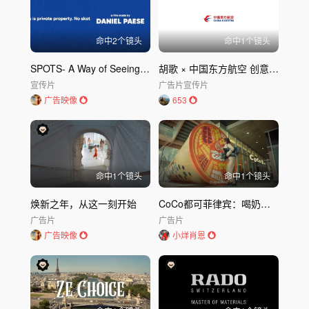
命中
2
个镜头
命中
1
个镜头
SPOTS- A Way of Seeing-体育——一种观看方式
胡歌 × 中国东方航空 创意广告：总有“转机”抵达精彩，相信明天会更好
宣传片
广告片
宣传片
广告映像
653
命中
1
个镜头
命中
1
个镜头
焕新之年，从这一刻开始
CoCo都可菲律宾：喝奶茶解压正确姿势
广告片
广告片
广告映像
小烊肖恩