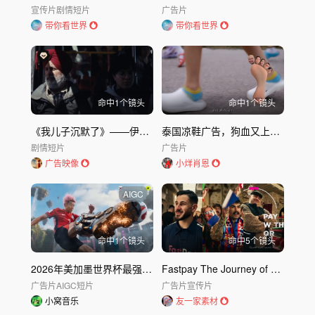
宣传片
剧情短片
广告片
带你看世界
带你看世界
命中
1
个镜头
命中
1
个镜头
《我儿子沉默了》——伊恩·巴瓦导演作品
泰国凉鞋广告，狗血又上头的剧情
剧情短片
广告片
广告映像
小烊肖恩
AIGC
命中
1
个镜头
命中
5
个镜头
2026年美加墨世界杯最强AI广告_The AI Football Movie
Fastpay The Journey of Money
广告片
AIGC短片
广告片
宣传片
小窝音乐
友一家素材