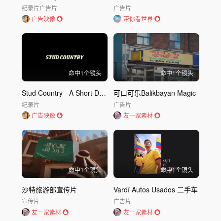
纪录片
广告片
广告片
广告映像
带你看世界
命中
1
个镜头
命中
1
个镜头
Stud Country - A Short Documentary-Stud
可口可乐Balikbayan Magic
纪录片
广告片
广告映像
友一家素材
命中
1
个镜头
命中
1
个镜头
沙特旅游部宣传片
Vardí Autos Usados 二手车
宣传片
广告片
友一家素材
友一家素材