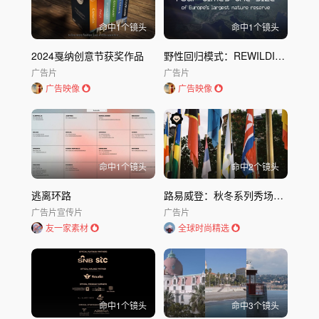
命中
1
个镜头
命中
1
个镜头
2024戛纳创意节获奖作品
野性回归模式：REWILDING MODE
广告片
广告片
广告映像
广告映像
命中
1
个镜头
命中
2
个镜头
逃离环路
路易威登：秋冬系列秀场预告
广告片
宣传片
广告片
友一家素材
全球时尚精选
命中
1
个镜头
命中
3
个镜头