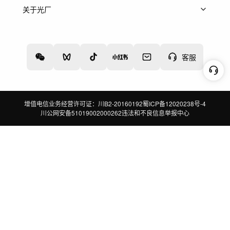
上架服务
热门服务
创作人
关于光厂
关于我们
诚聘英才
帮助中心
权责声明
客服
增值电信业务经营许可证：川B2-20160192
蜀ICP备12020238号-4
川公网安备51019002000262
违法和不良信息举报中心
切换到电脑版