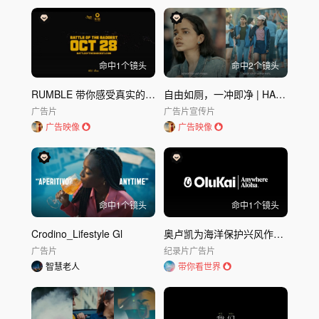
命中
1
个镜头
命中
2
个镜头
RUMBLE 带你感受真实的力量
自由如厕，一冲即净 | HARPIC LOOCATOR
广告片
广告片
宣传片
广告映像
广告映像
命中
1
个镜头
命中
1
个镜头
Crodino_Lifestyle Gl
奥卢凯为海洋保护兴风作浪｜海洋保护
广告片
纪录片
广告片
智慧老人
带你看世界