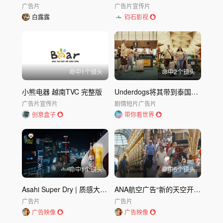
广告片
广告片
宣传片
白露露
钧石影视
命中
1
个镜头
命中
2
个镜头
小熊电器 越南TVC 完整版
Underdogs将其带到泰国｜带到泰国
广告片
宣传片
剧情短片
广告片
创意盒子
带你看世界
命中
1
个镜头
命中
5
个镜头
Asahi Super Dry | 质感大片，一饮入魂
ANA航空广告“新的天空开始了”｜全日空 ANA
广告片
广告片
广告映像
广告映像