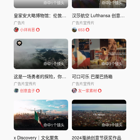
命中
1
个镜头
命中
2
个镜头
皇家安大略博物馆：伦敦广告节
汉莎航空 Lufthansa 创意广告Say yes to the world
广告片
广告片
宣传片
小烊肖恩
653
命中
1
个镜头
命中
3
个镜头
这是一场勇者的探险，你与DJI Mavi
可口可乐 巴厘巴扬箱
广告片
宣传片
广告片
宣传片
创意盒子
友一家素材
命中
1
个镜头
命中
1
个镜头
x Discovery｜文化聚焦
2024戛纳创意节获奖作品