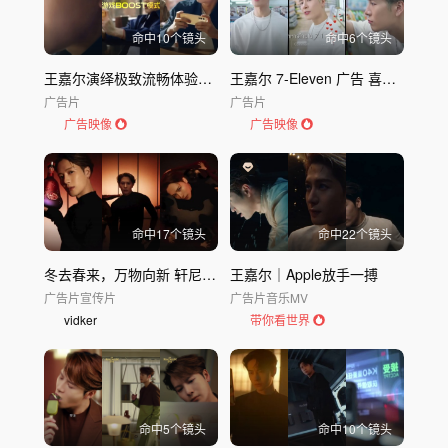
命中
10
个镜头
命中
6
个镜头
王嘉尔演绎极致流畅体验｜vivo S12性能
王嘉尔 7-Eleven 广告 喜欢泰国美食
广告片
广告片
广告映像
广告映像
命中
17
个镜头
命中
22
个镜头
冬去春来，万物向新 轩尼诗携手品牌全球代言人王嘉尔
王嘉尔｜Apple放手一搏
广告片
宣传片
广告片
音乐MV
vidker
带你看世界
命中
5
个镜头
命中
10
个镜头