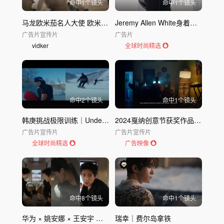
命中
1
个镜头
命中
1
个镜头
马龙欧米茄名人大使 欧米茄荣耀发布全新奥运广告宣传片
Jeremy Allen White身着定制Calvin Klein准备就绪｜C
广告片
宣传片
广告片
vidker
全球时尚精选
命中
2
个镜头
命中
1
个镜头
韩庚挑战极限训练｜Under Armour运动
2024戛纳创意节获奖作品｜GAMER LOAN
广告片
宣传片
广告片
宣传片
全球时尚精选
广告映像
命中
8
个镜头
命中
1
个镜头
华为 × 姚安娜 × 王安宇 创意广告
瑞幸｜费尔岛拿铁