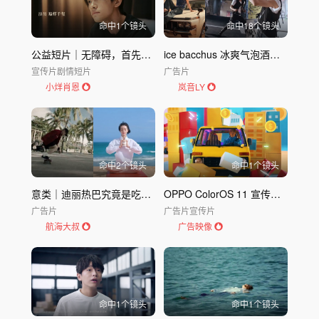
命中
1
个镜头
命中
18
个镜头
公益短片｜无障碍，首先需要消除的是观念的障碍
ice bacchus 冰爽气泡酒品牌宣传片
宣传片
剧情短片
广告片
小烊肖恩
岚音LY
命中
2
个镜头
命中
1
个镜头
意类｜迪丽热巴究竟是吃了什么才变那么美的？
OPPO ColorOS 11 宣传片｜欧珀OPPO
广告片
广告片
宣传片
航海大叔
广告映像
命中
1
个镜头
命中
1
个镜头