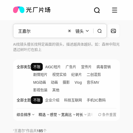
镜头
AI找镜头擅长找特定画面的镜头，描述越具体越好。如：森林中阳光
透过树叶打在脸上
全部类型
不限
AIGC短片
广告片
宣传片
病毒营销
剧情短片
视觉实验
纪录片
二创混剪
MG动画
动画
摄影
Vlog
音乐MV
影视包装
其他
全部主题
不限
企业介绍
科技互联网
手机3C数码
汽车与出行
金融地产
医疗生物
快消品
综合排序
精选
感觉
宽高比
时长
清晰度
地区
条件重置
创作时间
美食餐饮
家居家电
服饰美妆
婚礼爱情
宠物与日常
党政军
农业农村
社会公益
“
王嘉尔
”
作品
共
185
个
女性与职场
家庭与儿童
人物纪实