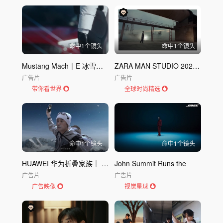
命中
1
个镜头
命中
1
个镜头
Mustang Mach｜E 冰雪挑战
ZARA MAN STUDIO 2023秋冬：都市男士的型格宣言
广告片
广告片
带你看世界
全球时尚精选
命中
1
个镜头
命中
1
个镜头
HUAWEI 华为折叠家族｜ 折叠屏 很
John Summit Runs the
广告片
广告片
广告映像
视觉星球