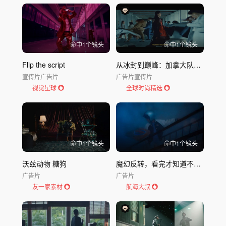
命中
1
个镜头
命中
1
个镜头
Flip the script
从冰封到巅峰：加拿大队的冰雪荣耀
宣传片
广告片
广告片
宣传片
视觉星球
全球时尚精选
命中
1
个镜头
命中
1
个镜头
沃兹动物 糖狗
魔幻反转，看完才知道不是披萨广告！
广告片
广告片
友一家素材
航海大叔