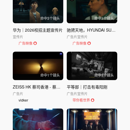
命中
3
个镜头
命中
1
个镜头
华为｜2026校招主题宣传片
驰骋天地，HYUNDAI SUV 现代
宣传片
广告片
宣传片
广告映像
广告映像
命中
1
个镜头
命中
1
个镜头
ZEISS HK 蔡司香港 - 蔡司 x 林家謙
平等部｜打击有毒阳刚
广告片
广告片
宣传片
vidker
带你看世界