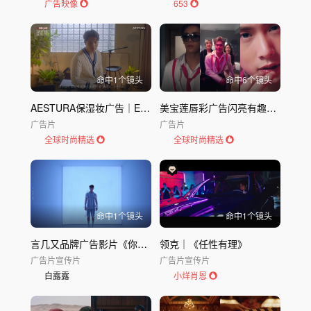
广告映像
653
命中
1
个镜头
命中
6
个镜头
AESTURA保湿妆广告｜Estra_ Atoberrier｜AESTURA
美宝莲唇彩广告闪亮有趣，唤醒欢乐
广告片
广告片
全球时尚精选
全球时尚精选
命中
1
个镜头
命中
1
个镜头
言几又品牌广告影片《你的心灵栖息地》人文空间创意短片
领克｜《任性有理》
广告片
宣传片
广告片
宣传片
白露露
小烊肖恩