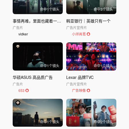
命中
1
个镜头
命中
3
个镜头
事情再难，里面也藏着一个“又”
韩亚银行｜英雄只有一个
广告片
广告片
宣传片
vidker
小烊肖恩
命中
1
个镜头
命中
1
个镜头
华硕ASUS 高品质广告
Lexar 品牌TVC
广告片
广告片
宣传片
653
广告映像
命中
1
个镜头
命中
2
个镜头