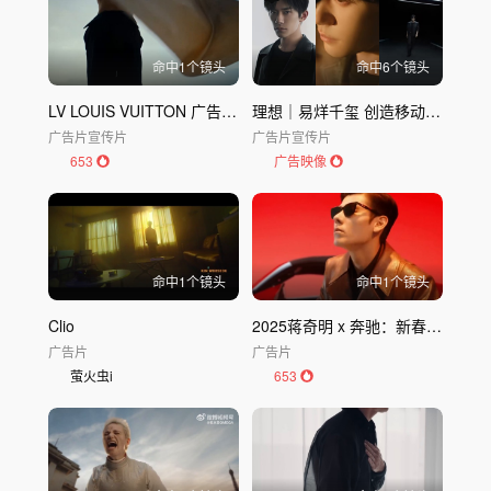
命中
1
个镜头
命中
6
个镜头
LV LOUIS VUITTON 广告OUR COMMITTED JOURNEY
理想｜易烊千玺 创造移动的家
广告片
宣传片
广告片
宣传片
653
广告映像
命中
1
个镜头
命中
1
个镜头
Clio
2025蒋奇明 x 奔驰：新春短片《先欢为敬》
广告片
广告片
萤火虫i
653