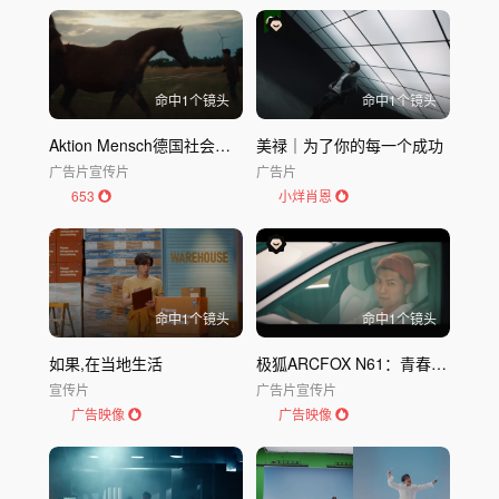
命中
1
个镜头
命中
1
个镜头
Aktion Mensch德国社会福利公益形象广告EVA & JONAS
美禄｜为了你的每一个成功
广告片
宣传片
广告片
653
小烊肖恩
命中
1
个镜头
命中
1
个镜头
如果,在当地生活
极狐ARCFOX N61：青春舞动，一路领潮
宣传片
广告片
宣传片
广告映像
广告映像