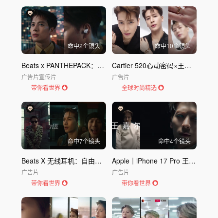
节日与活动
城市文旅
风光地理
建筑空间
工业基建
传统非遗
表演艺术
体育运动
教育科普
游戏电竞
其他
命中
2
个镜头
命中
10
个镜头
发布时间
不限
30天内
半年内
一年内
Beats x PANTHEPACK：一转即合，音乐随行
Cartier 520心动密码×王嘉尔
广告片
宣传片
广告片
带你看世界
全球时尚精选
命中
7
个镜头
命中
4
个镜头
Beats X 无线耳机：自由听，无拘束
Apple｜iPhone 17 Pro 王嘉尔MV《Let Loose》
广告片
广告片
带你看世界
带你看世界