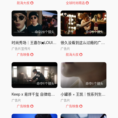
航海大叔
全球时尚精选
命中
28
个镜头
命中
5
个镜头
时尚秀场｜王嘉尔✖️LOUIS VUIT
很久没看到这么过瘾的广告了......
广告片
宣传片
广告片
广告映像
航海大叔
命中
1
个镜头
命中
1
个镜头
Keep x 易烊千玺 自律给我自由
小罐茶 × 王凯｜悦系列生活茶
广告片
广告片
广告映像
广告映像