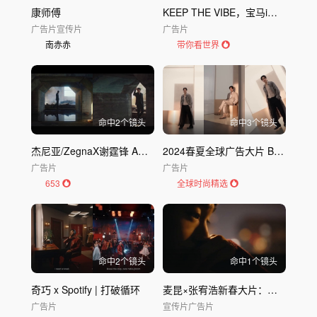
康师傅
KEEP THE VIBE，宝马i系列带你持续燃动
广告片
宣传片
广告片
南赤赤
带你看世界
命中
2
个镜头
命中
3
个镜头
杰尼亚/ZegnaX谢霆锋 Awareness makes a man广告片
2024春夏全球广告大片 BOSS｜BOSS 波士
广告片
广告片
653
全球时尚精选
命中
2
个镜头
命中
1
个镜头
奇巧 x Spotify | 打破循环
麦昆×张宥浩新春大片：心安处，即是家
广告片
宣传片
广告片