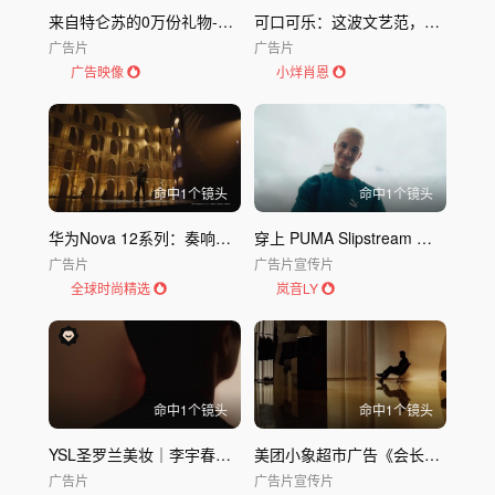
来自特仑苏的0万份礼物-彭昱畅 x 特仑苏沙漠·有机｜特仑苏
可口可乐：这波文艺范，走得如何？
广告片
广告片
广告映像
小烊肖恩
命中
1
个镜头
命中
1
个镜头
华为Nova 12系列：奏响蓝色乐章
穿上 PUMA Slipstream 正式启航，探索你的专属空间
广告片
广告片
宣传片
全球时尚精选
岚音LY
命中
1
个镜头
命中
1
个镜头
YSL圣罗兰美妆｜李宇春：自由，是她的底色
美团小象超市广告《会长大的家》
广告片
广告片
宣传片