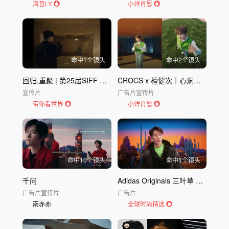
岚音LY
小烊肖恩
命中
1
个镜头
命中
2
个镜头
回归,重聚 | 第25届SIFF 亚洲新人单元宣传片
CROCS x 檀健次｜心洞春日
宣传片
广告片
宣传片
带你看世界
小烊肖恩
命中
10
个镜头
命中
1
个镜头
千问
Adidas Originals 三叶草 Winter 产品视频｜阿迪达斯Adi
广告片
宣传片
广告片
南赤赤
全球时尚精选