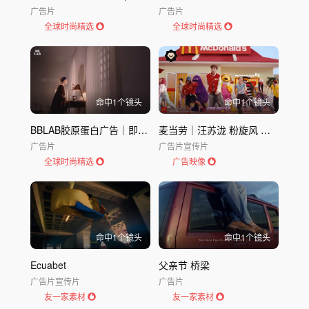
广告片
广告片
全球时尚精选
全球时尚精选
命中
1
个镜头
命中
1
个镜头
BBLAB胶原蛋白广告｜即使时间流逝美丽人的秘密｜BBLAB
麦当劳｜汪苏泷 粉旋风 泷情蜜意
广告片
广告片
宣传片
全球时尚精选
广告映像
命中
1
个镜头
命中
1
个镜头
Ecuabet
父亲节 桥梁
广告片
宣传片
广告片
友一家素材
友一家素材