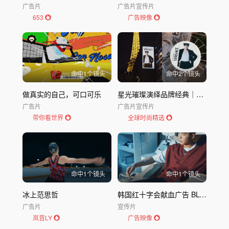
广告片
广告片
宣传片
653
广告映像
命中
1
个镜头
命中
2
个镜头
做真实的自己，可口可乐
星光璀璨演绎品牌经典｜Versace标志系列
广告片
广告片
宣传片
带你看世界
全球时尚精选
命中
1
个镜头
命中
1
个镜头
冰上范思哲
韩国红十字会献血广告 BLOOD CAMPAIGN
广告片
宣传片
岚音LY
广告映像