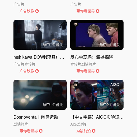
广告片
广告片
广告映像
带你看世界
命中
1
个镜头
命中
1
个镜头
nishikawa DOWN寝具广告「热爱睡眠」｜nishikawa
发布会现场：震撼揭晓
广告片
宣传片
宣传片
剧情短片
广告映像
带你看世界
AIGC
命中
1
个镜头
命中
2
个镜头
Dosnoventa｜幽灵运动
【中文字幕】AIGC实验短片｜eiπ10
剧情短片
AIGC短片
带你看世界
AI最前沿