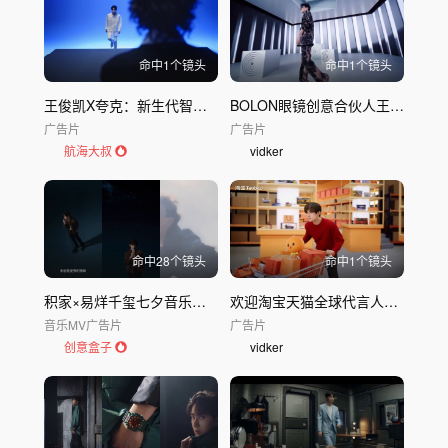
命中
1
个镜头
命中
1
个镜头
王俊凯X夸克：新生代智能搜索APP广告配乐解析
BOLON眼镜创意合伙人王俊凯，创意不断
广告片
广告片
航海大叔
vidker
命中
28
个镜头
命中
1
个镜头
积家×易烊千玺七夕音乐短片
欢迎淘宝天猫全球代言人易烊千玺！淘好货、点外卖、生活所需，万能的淘宝样样都能！
音乐MV
广告片
广告片
创意盒子
vidker