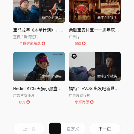
命中
2
个镜头
命中
2
个镜头
宝马龙年《木星计划》，群星共启红运宇宙
余额宝支付宝十一周年庆创意广告
宣传片
剧情短片
广告片
全球时尚精选
653
命中
1
个镜头
命中
2
个镜头
Redmi K70×天猫小黑盒：勇敢的人先享受世界
福特：EVOS 出发吧新世界｜福特Ford
广告片
宣传片
广告片
宣传片
653
小烊肖恩
上一页
1
下一页