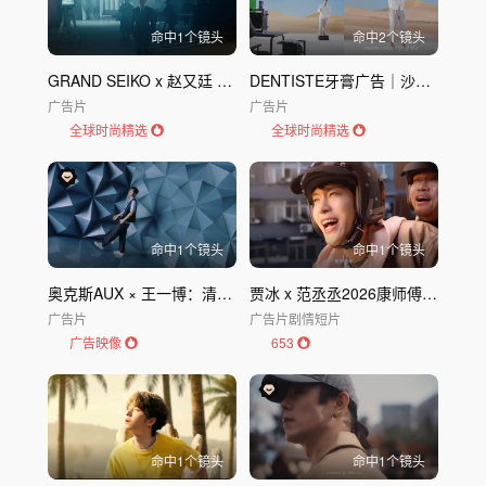
命中
1
个镜头
命中
2
个镜头
GRAND SEIKO x 赵又廷 广告｜冠蓝狮Grand Seiko
DENTISTE牙膏广告｜沙漠也可以｜DENTISTE
广告片
广告片
全球时尚精选
全球时尚精选
命中
1
个镜头
命中
1
个镜头
奥克斯AUX × 王一博：清凉一夏，酷到飞起
贾冰 x 范丞丞2026康师傅：新年康with me
广告片
广告片
剧情短片
广告映像
653
命中
1
个镜头
命中
1
个镜头