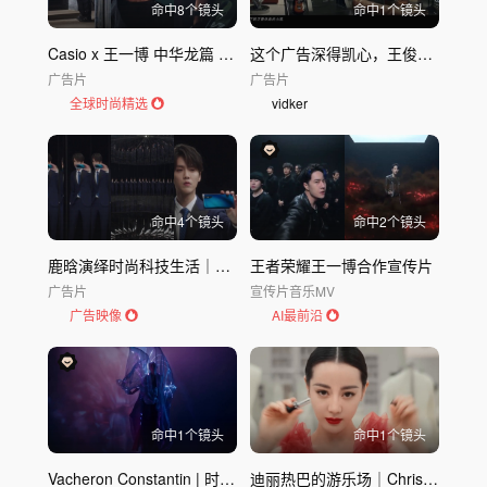
命中
8
个镜头
命中
1
个镜头
Casio x 王一博 中华龙篇 广告｜卡西欧Casio
这个广告深得凯心，王俊凯夸克代言人
广告片
广告片
全球时尚精选
vidker
命中
4
个镜头
命中
2
个镜头
鹿晗演绎时尚科技生活｜vivo X27明星
王者荣耀王一博合作宣传片
广告片
宣传片
音乐MV
广告映像
AI最前沿
命中
1
个镜头
命中
1
个镜头
Vacheron Constantin | 时光之褶，腕间艺术
迪丽热巴的游乐场｜Christian迪奥高级定制唇膏