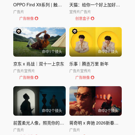
OPPO Find X9系列 | 触手可及的未来影像
天猫：给你一个好上加好的618
广告片
宣传片
广告片
广告映像
创意盒子
命中
1
个镜头
命中
2
个镜头
京东 x 肖战｜双十一上京东
乐事｜腾丞万里 新年
广告片
宣传片
广告片
宣传片
广告映像
广告映像
命中
2
个镜头
命中
2
个镜头
前置柔光人像，照亮你的美｜vivo V23e人像自拍
蒋奇明 x 奔驰 2026新春短片：大过年的就依你的
广告片
广告片