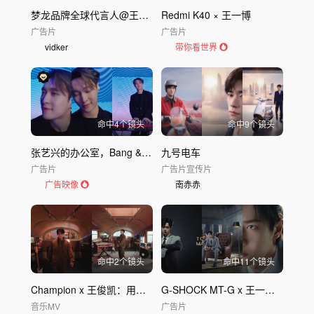
梦龙品牌全球代言人@王嘉尔 欢愉登场！
Redmi K40 × 王一博
广告片
广告片
vidker
带你看世界
命中
4
个镜头
命中
9
个镜头
张艺兴的办公室，Bang & Olufsen的声场
九号电车
广告片
广告片
宣传片
广告映像
南赤赤
命中
2
个镜头
命中
11
个镜头
Champion x 王俊凯：用一支音乐MV，开启“全凭「敢想」奔赴热爱”
G-SHOCK MT-G x 王一博 广告｜卡西欧Casio
音乐MV
广告片