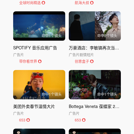
全球时尚精选
航海大叔
命中
1
个镜头
命中
2
个镜头
SPOTIFY 音乐应用广告
万豪酒店：李敏镐再次当上了继承者
广告片
广告片
剧情短片
带你看世界
创意盒子
命中
1
个镜头
命中
1
个镜头
美团外卖春节温情大片
Bottega Veneta 葆蝶家 2026新春短片《甜蜜蜜》
广告片
广告片
653
653