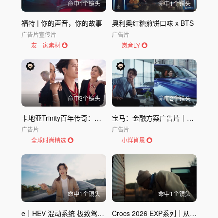
命中
1
个镜头
命中
1
个镜头
福特 | 你的声音，你的故事
奥利奥红糖煎饼口味 x BTS
广告片
宣传片
广告片
友一家素材
岚音LY
命中
3
个镜头
命中
2
个镜头
卡地亚Trinity百年传奇：一枚戒指，一个时代的印记
宝马：金融方案广告片｜宝马BMW
广告片
广告片
全球时尚精选
小烊肖恩
命中
1
个镜头
命中
1
个镜头
e｜HEV 混动系统 极致驾驭 激情四射 尽显你的风格｜本田 HONDA
Crocs 2026 EXP系列｜从脚开始清凉