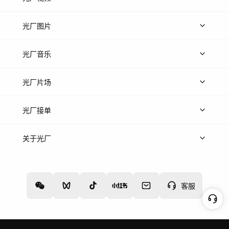
上传视频
精品视频
精选专辑
免费素材
光厂图片
上传图片
精品图片
光厂音乐
热门音乐
免费音效
热门歌单
立即入驻
光厂片场
上传案例
AI找镜头
片场榜单
精选案例
光厂接单
上架服务
热门服务
创作人
关于光厂
关于我们
诚聘英才
帮助中心
权责声明
客服