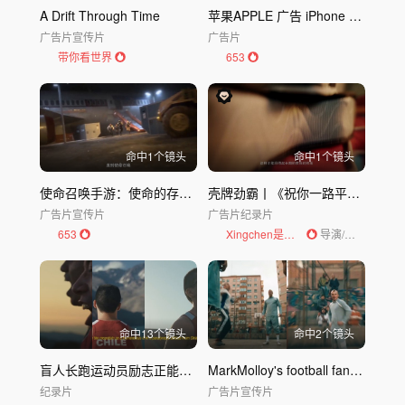
A Drift Through Time​
苹果APPLE 广告 iPhone 5 - 照片每一天
广告片
宣传片
广告片
带你看世界
653
命中
1
个镜头
命中
1
个镜头
使命召唤手游：使命的存在不止游戏，还有生活
壳牌劲霸丨《祝你一路平安》Dircut
广告片
宣传片
广告片
纪录片
653
Xingchen是导演
导演/编剧
命中
13
个镜头
命中
2
个镜头
盲人长跑运动员励志正能量纪录片CRISTIAN
MarkMolloy's football fantasy for adidas
纪录片
广告片
宣传片