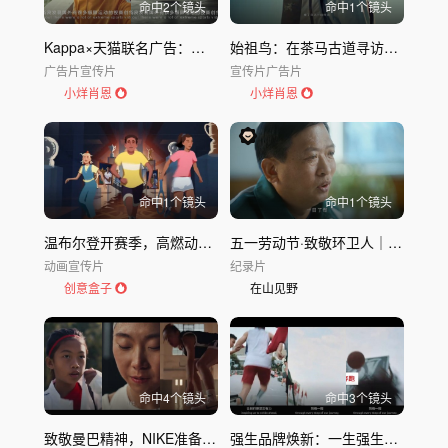
命中
2
个镜头
命中
1
个镜头
Kappa×天猫联名广告：经典与新生共振
始祖鸟：在茶马古道寻访少数民族文化
广告片
宣传片
宣传片
广告片
小烊肖恩
小烊肖恩
命中
1
个镜头
命中
1
个镜头
温布尔登开赛季，高燃动画唤醒网球梦！
五一劳动节·致敬环卫人｜中环洁人物纪录片
动画
宣传片
纪录片
创意盒子
在山见野
命中
4
个镜头
命中
3
个镜头
致敬曼巴精神，NIKE准备过个“狠”年
强生品牌焕新：一生强生，全程守护人生每一个健康时刻