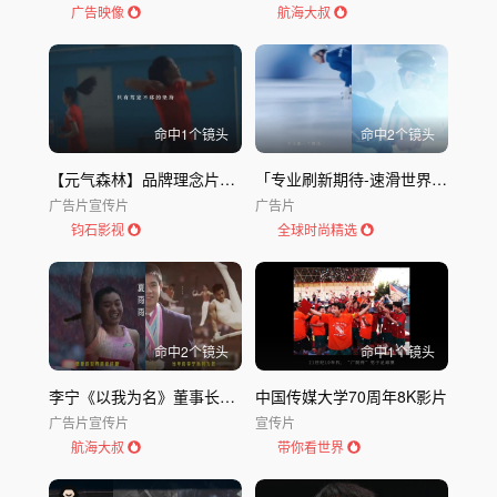
广告映像
航海大叔
命中
1
个镜头
命中
2
个镜头
【元气森林】品牌理念片：元气·底气
「专业刷新期待-速滑世界冠军任子威」｜舒适达
广告片
宣传片
广告片
钧石影视
全球时尚精选
命中
2
个镜头
命中
1
个镜头
李宁《以我为名》董事长运动故事片
中国传媒大学70周年8K影片
广告片
宣传片
宣传片
航海大叔
带你看世界