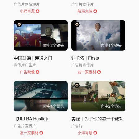
广告片
剧情短片
广告片
宣传片
小烊肖恩
航海大叔
命中
2
个镜头
命中
1
个镜头
中国联通 | 连通之门
迪卡侬 | Firsts
宣传片
广告片
广告片
宣传片
广告映像
友一家素材
命中
1
个镜头
命中
2
个镜头
《ULTRA Hustle》
美禄｜为了你的每一个成功
广告片
宣传片
广告片
友一家素材
小烊肖恩