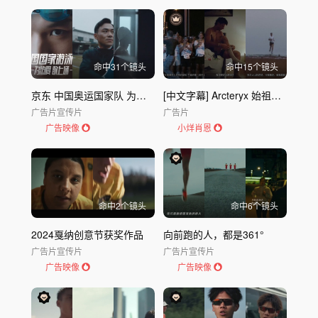
节日与活动
城市文旅
风光地理
建筑空间
工业基建
传统非遗
表演艺术
体育运动
教育科普
游戏电竞
其他
命中
31
个镜头
命中
15
个镜头
发布时间
不限
30天内
半年内
一年内
京东 中国奥运国家队 为热爱敢上场
[中文字幕] Arcteryx 始祖鸟｜看见那些花了吗？
广告片
宣传片
广告片
广告映像
小烊肖恩
命中
2
个镜头
命中
6
个镜头
2024戛纳创意节获奖作品
向前跑的人，都是361°
广告片
宣传片
广告片
宣传片
广告映像
广告映像