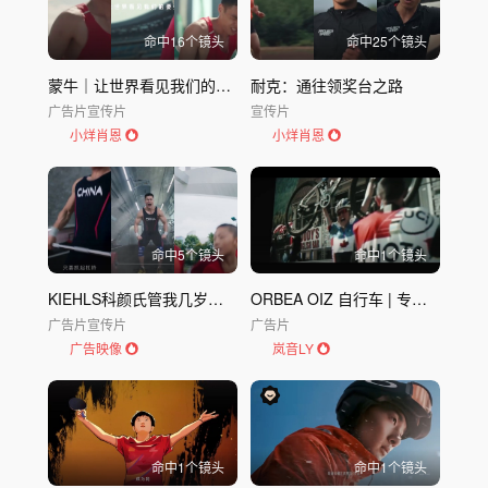
命中
16
个镜头
命中
25
个镜头
蒙牛｜让世界看见我们的要强
耐克：通往领奖台之路
广告片
宣传片
宣传片
小烊肖恩
小烊肖恩
命中
5
个镜头
命中
1
个镜头
KIEHLS科颜氏管我几岁态度片
ORBEA OIZ 自行车 | 专为飞行而生
广告片
宣传片
广告片
广告映像
岚音LY
命中
1
个镜头
命中
1
个镜头