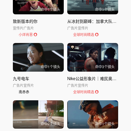
命中
1
个镜头
命中
1
个镜头
致新版本的你
从冰封到巅峰：加拿大队的冰雪荣耀
宣传片
广告片
广告片
宣传片
小烊肖恩
全球时尚精选
命中
1
个镜头
命中
3
个镜头
九号电车
Nike公益形象片｜难民奥运代表团：关注
广告片
宣传片
广告片
宣传片
南赤赤
全球时尚精选
命中
2
个镜头
命中
1
个镜头