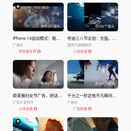
命中
1
个镜头
命中
6
个镜头
iPhone 14运动模式：稳得住，才敢动得猛
夸迪三八节企划：生猛，比美丽更有力
广告片
宣传片
剧情短片
带你看世界
小烊肖恩
命中
2
个镜头
命中
9
个镜头
欧莱雅妇女节广告，把话筒递给她们
千分之一秒定格不凡瞬间｜Vivo平凡不凡
广告片
宣传片
广告片
小烊肖恩
广告映像