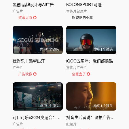
黑创 品牌设计与AI广告
KOLONSPORT可隆
广告片
宣传片
纪录片
航海大叔
想减肥的小邓
命中
1
个镜头
命中
1
个镜头
佳得乐｜渴望出汗
iQOO五周年：我们都很酷
广告片
宣传片
广告片
广告映像
创意盒子
命中
1
个镜头
命中
1
个镜头
可口可乐×2024奥运会：我们相互拥抱，战胜焦虑
抖音生活者说：没拍广告，拍了4条纪录片
广告片
纪录片