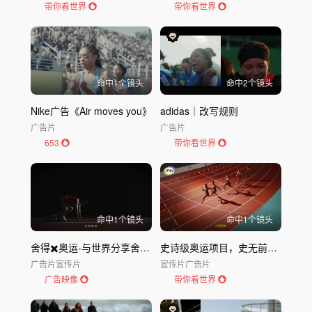
带你看世界
带你看世界
命中
1
个镜头
命中
2
个镜头
Nike广告《Air moves you》
adidas｜改写规则
广告片
广告片
653
带你看世界
命中
1
个镜头
命中
1
个镜头
舍得✖️奥运-与世界分享舍得智慧
史诗级奥运项目，史无前例的「伊利之队」
广告片
宣传片
宣传片
广告片
广告映像
带你看世界