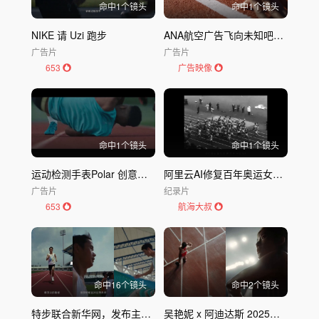
命中
1
个镜头
命中
1
个镜头
NIKE 请 Uzi 跑步
ANA航空广告飞向未知吧｜全日空 ANA
广告片
广告片
653
广告映像
命中
1
个镜头
命中
1
个镜头
运动检测手表Polar 创意广告 Firsts
阿里云AI修复百年奥运女性影像纪录片
广告片
纪录片
653
航海大叔
命中
16
个镜头
命中
2
个镜头
特步联合新华网，发布主题短片《没什么跑不过》
吴艳妮 x 阿迪达斯 2025三八妇女节 《你行的》