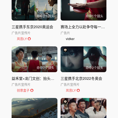
命中
2
个镜头
命中
1
个镜头
三星携手东京2020奥运会
赛场上全力以赴争夺每一个冠军，不辜负每一份热爱。
广告片
宣传片
广告片
岚音LY
vidker
命中
7
个镜头
命中
2
个镜头
益禾堂×龙门文创：抬头吧，龙的传人
三星携手北京2022冬奥会
广告片
宣传片
广告片
宣传片
创意盒子
岚音LY