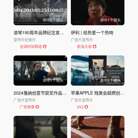
命中
5
个镜头
命中
1
个镜头
浪琴190周年品牌纪念宣传片
伊利 | 给热爱一个热吻
宣传片
纪录片
广告片
宣传片
全球时尚精选
航海大叔
命中
1
个镜头
命中
5
个镜头
2024戛纳创意节获奖作品｜RUNNER 321.我爱TVC
苹果APPLE 残奥会超燃创意广告：这就是科技背后的意义！
广告片
宣传片
广告片
宣传片
广告映像
653