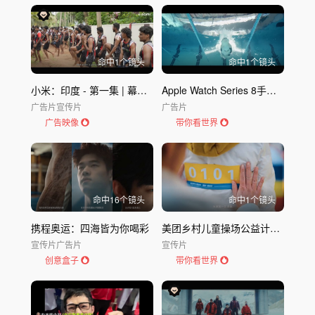
命中
1
个镜头
命中
1
个镜头
小米：印度 - 第一集 | 幕后镜头｜钱帕库兰船赛｜小米15系列｜Xiaomi
Apple Watch Series 8手表广告｜苹果 Apple
广告片
宣传片
广告片
广告映像
带你看世界
命中
16
个镜头
命中
1
个镜头
携程奥运：四海皆为你喝彩
美团乡村儿童操场公益计划：跑出一块好评
宣传片
广告片
宣传片
创意盒子
带你看世界