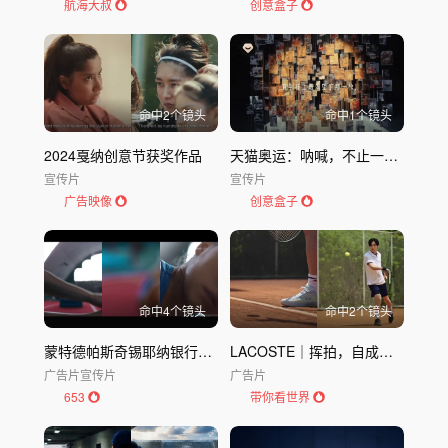
航海大叔
创意盒子
命中
2
个镜头
命中
1
个镜头
2024戛纳创意节获奖作品
天猫奥运：呐喊，不止一种方式
宣传片
宣传片
广告映像
创意盒子
命中
4
个镜头
命中
2
个镜头
蒙特德帕斯奇锡耶纳银行品牌形象宣传片
LACOSTE｜挥拍，自成一派
广告片
宣传片
广告片
653
带你看世界