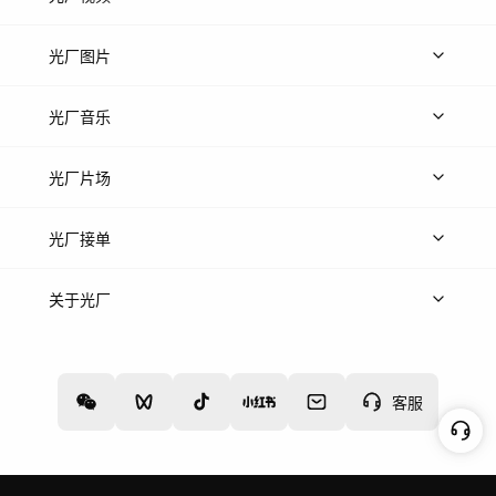
上传视频
精品视频
精选专辑
免费素材
光厂图片
上传图片
精品图片
光厂音乐
热门音乐
免费音效
热门歌单
立即入驻
光厂片场
上传案例
AI找镜头
片场榜单
精选案例
光厂接单
上架服务
热门服务
创作人
关于光厂
关于我们
诚聘英才
帮助中心
权责声明
客服