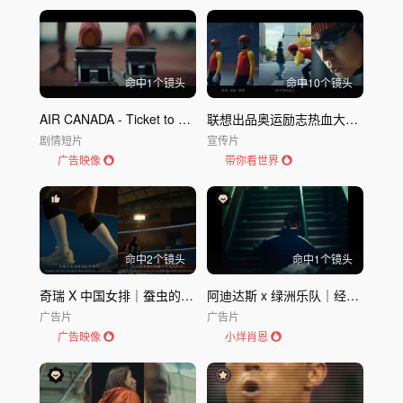
命中
1
个镜头
命中
10
个镜头
AIR CANADA - Ticket to Dream-加拿大航空-梦想之票
联想出品奥运励志热血大片《燃冰》
剧情短片
宣传片
广告映像
带你看世界
命中
2
个镜头
命中
1
个镜头
奇瑞 X 中国女排｜蚕虫的两种命运
阿迪达斯 x 绿洲乐队｜经典回归
广告片
广告片
广告映像
小烊肖恩