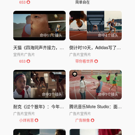
653
简单自在
命中
11
个镜头
命中
4
个镜头
天猫《四海同声齐接力，千里山河共加油》奥运主题联合宣传短片
倒计时10天，Adidas写了一组文案
宣传片
广告片
广告片
宣传片
653
带你看世界
命中
3
个镜头
命中
1
个镜头
耐克《过个狠年》：今年不属蛇，今年属曼巴
腾讯音乐Mote Studio：面试官亲测，一用就上瘾的AI音乐神器
广告片
宣传片
广告片
宣传片
小烊肖恩
广告映像