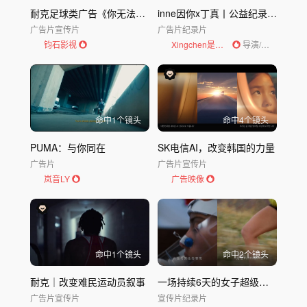
耐克足球类广告《你无法阻止我们》
inne因你x丁真丨公益纪录片 《高原成长 因你向上》Dircut
广告片
宣传片
广告片
纪录片
钧石影视
Xingchen是导演
导演/编剧
命中
1
个镜头
命中
4
个镜头
PUMA：与你同在
SK电信AI，改变韩国的力量
广告片
广告片
宣传片
岚音LY
广告映像
命中
1
个镜头
命中
2
个镜头
耐克｜改变难民运动员叙事
一场持续6天的女子超级马拉松
广告片
宣传片
宣传片
纪录片