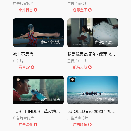
广告片
宣传片
广告片
宣传片
小烊肖恩
创意盒子
命中
1
个镜头
命中
2
个镜头
冰上范思哲
我爱我家25周年×倪萍《好邻如故》温暖上线
广告片
宣传片
广告片
岚音LY
航海大叔
命中
1
个镜头
命中
1
个镜头
TURF FINDER | 草皮精准匹配，轻松
LG OLED evo 2023：视觉革命，史上最强画质
广告片
宣传片
广告片
宣传片
广告映像
广告映像