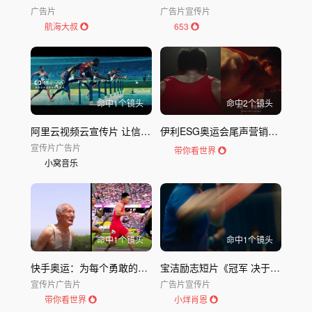
广告片
广告片
宣传片
航海大叔
653
命中
1
个镜头
命中
2
个镜头
阿里云视频云宣传片 让信息分享变简单
伊利ESG奥运会尾声营销：给热爱一个热吻
宣传片
广告片
带你看世界
小窝音乐
命中
1
个镜头
命中
1
个镜头
快手奥运：为每个勇敢的你我，奥力给！
宝洁励志短片《冠军 决于日常》
宣传片
广告片
广告片
宣传片
带你看世界
小烊肖恩