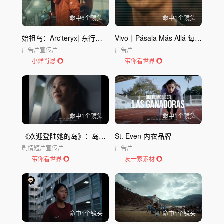
命中
6
个镜头
命中
1
个镜头
始祖鸟：Arc'teryx| 东行之旅
Vivo｜Pásala Más Allá 每个人的世界杯
广告片
宣传片
广告片
小烊肖恩
带你看世界
命中
1
个镜头
命中
1
个镜头
《欢迎登陆她的岛》：岛屿之上，我理直气壮
St. Even 内衣品牌
剧情短片
宣传片
广告片
带你看世界
友一家素材
命中
1
个镜头
命中
1
个镜头