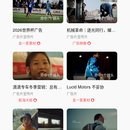
命中
1
个镜头
命中
4
个镜头
2026世界杯广告
机械革命｜逐光同行，耀你精彩
广告片
宣传片
广告片
宣传片
友一家素材
广告映像
命中
1
个镜头
命中
1
个镜头
滴滴专车冬季营销：总有温暖在路上
Lucid Motors 不妥协
广告片
宣传片
广告片
航海大叔
友一家素材