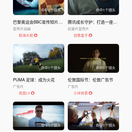
命中
2
个镜头
命中
1
个镜头
巴黎奥运会BBC宣传短片：欢迎来到恋爱之城
腾讯成长守护：打造一座轮椅上的云操场
宣传片
动画
纪录片
宣传片
航海大叔
创意盒子
命中
1
个镜头
命中
1
个镜头
PUMA 足球：成为火花
伦敦国际节：伦敦广告节
广告片
广告片
岚音LY
小烊肖恩
命中
1
个镜头
命中
1
个镜头