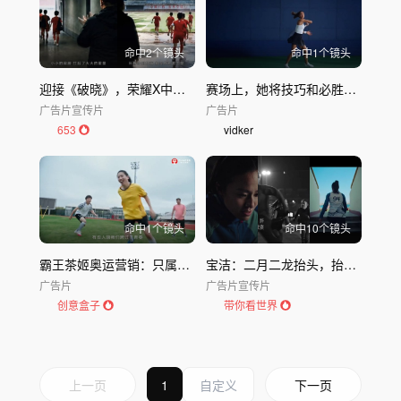
命中
2
个镜头
命中
1
个镜头
迎接《破晓》，荣耀X中国足球小将品牌精神短片
赛场上，她将技巧和必胜决心，倾注于每一记Ace
广告片
宣传片
广告片
653
vidker
命中
1
个镜头
命中
10
个镜头
霸王茶姬奥运营销：只属于中国人的浪漫
宝洁：二月二龙抬头，抬头向上，自有力量
广告片
广告片
宣传片
创意盒子
带你看世界
上一页
1
下一页