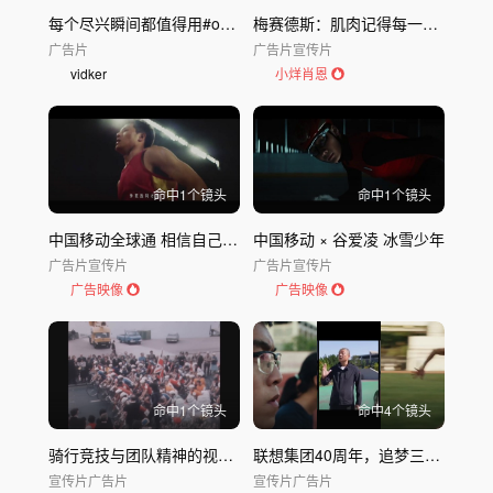
每个尽兴瞬间都值得用#oppo findx9 系列
梅赛德斯：肌肉记得每一个动作
广告片
广告片
宣传片
vidker
小烊肖恩
命中
1
个镜头
命中
1
个镜头
中国移动全球通 相信自己我能
中国移动 × 谷爱凌 冰雪少年
广告片
宣传片
广告片
宣传片
广告映像
广告映像
命中
1
个镜头
命中
4
个镜头
骑行竞技与团队精神的视觉盛宴｜Rapha Films超级联赛
联想集团40周年，追梦三部曲 (3)
宣传片
广告片
宣传片
广告片