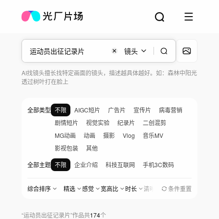
镜头
AI找镜头擅长找特定画面的镜头，描述越具体越好。如：森林中阳光
透过树叶打在脸上
全部类型
不限
AIGC短片
广告片
宣传片
病毒营销
剧情短片
视觉实验
纪录片
二创混剪
MG动画
动画
摄影
Vlog
音乐MV
影视包装
其他
全部主题
不限
企业介绍
科技互联网
手机3C数码
汽车与出行
金融地产
医疗生物
快消品
综合排序
精选
感觉
宽高比
时长
清晰度
地区
条件重置
创作时间
美食餐饮
家居家电
服饰美妆
婚礼爱情
宠物与日常
党政军
农业农村
社会公益
“
运动员出征记录片
”
作品
共
174
个
女性与职场
家庭与儿童
人物纪实