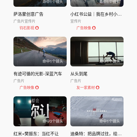
命中
1
个镜头
命中
1
个镜头
萨洛蒙创意广告
小红书公益｜我在乡村小有可为
广告片
宣传片
宣传片
钧石影视
广告映像
命中
1
个镜头
命中
1
个镜头
有迹可循的光影-深蓝汽车
从头到尾
广告片
广告片
广告映像
友一家素材
命中
3
个镜头
命中
1
个镜头
红米×樊振东：当红不让
迪桑特：把品牌过往，绘成一首曲子