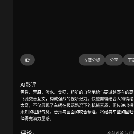
收藏分镜
分享
下
AI影评
黄昏、荒原、涉水、戈壁，粗犷的自然地貌与硬派越野车的高
飞驰交替互文，构成强烈的视听张力。快速剪辑结合人物情绪
太奇，不仅展现了车辆在极端路况下的机械素质，更传递出探
未知的狂野气息。音乐与画面的咬合精准，将经典车型的回归
绎得充满力量感。
评论
全部评论
与我