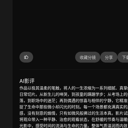
收藏分镜
分享
下
AI影评
作品以极其温柔的笔触，将人的一生浓缩为一系列细腻、真挚
日常切片。从新生儿的啼哭，到孩童的蹒跚学步；从考场上的
落，到职场中的迷茫；再到偶遇的惊喜与相伴的宁静，它精准
捉了生命中那些微小却闪光的时刻。每一个场景都充满真实的
感，没有刻意的煽情，只有如微风般拂过的生活本真。影片试
将观众带入一种平静、治愈的观看状态，在舒缓的节奏与温暖
光影中，感受时间的流淌与生命的力量。整体气质温润而内敛