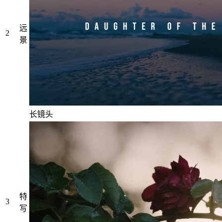
远
2
景
长镜头
特
3
写