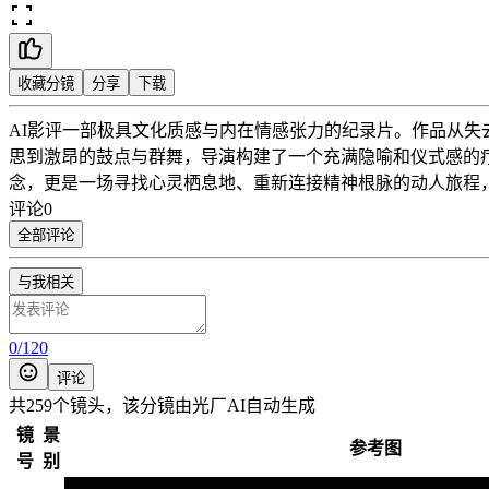
收藏分镜
分享
下载
AI影评
一部极具文化质感与内在情感张力的纪录片。作品从失
思到激昂的鼓点与群舞，导演构建了一个充满隐喻和仪式感的
念，更是一场寻找心灵栖息地、重新连接精神根脉的动人旅程
评论
0
全部评论
与我相关
0
/
120
评论
共259个镜头，该分镜由光厂AI自动生成
镜
景
参考图
号
别