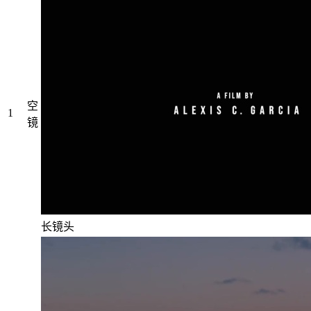
空
1
镜
长镜头