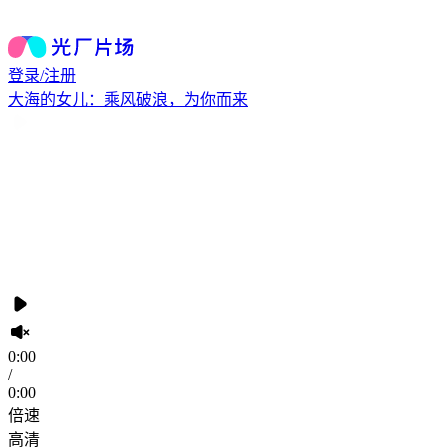
登录/注册
大海的女儿：乘风破浪，为你而来
0:00
/
0:00
倍速
高清