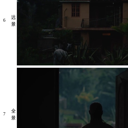
远
6
景
全
7
景