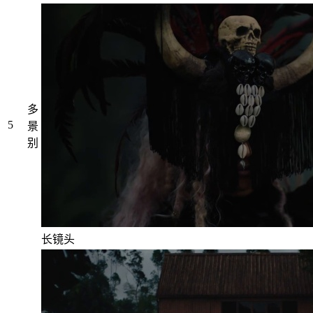
多
5
景
别
长镜头