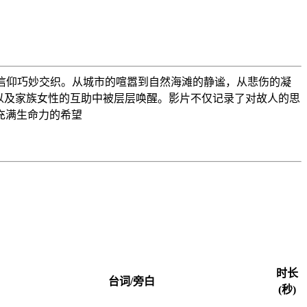
信仰巧妙交织。从城市的喧嚣到自然海滩的静谧，从悲伤的凝
以及家族女性的互助中被层层唤醒。影片不仅记录了对故人的思
充满生命力的希望
时长
台词/旁白
(秒)