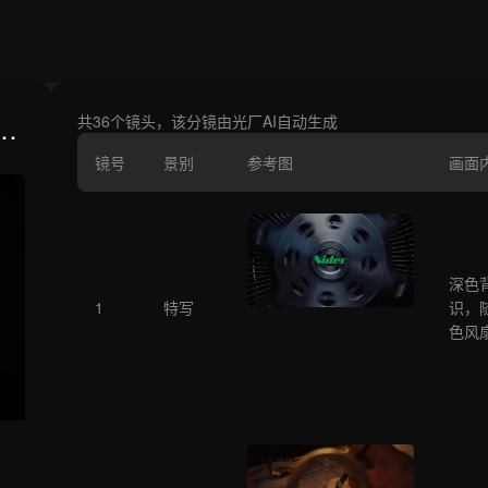
限
共36个镜头，该分镜由光厂AI自动生成
镜号
景别
参考图
画面
深色背
1
特写
识，
色风