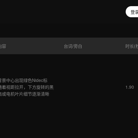
登录
内容
台词/旁白
时长(
景中心出现绿色Nidec标
随着视距拉开，下方旋转的黑
1.90
扇或电机叶片细节逐渐清晰