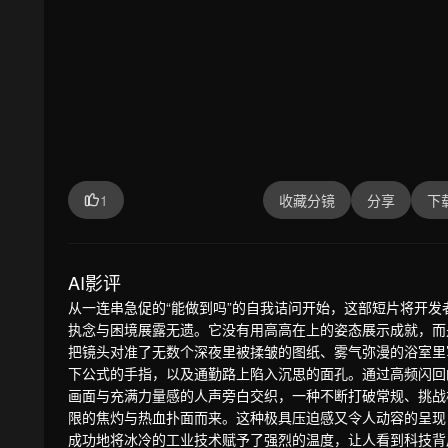
1
收藏分镜
分享
下
AI影评
从一连串急促的“能做到吗”的自我诘问开始，这部短片将开发
执念与困境展露无遗。它没有用高高在上的姿态展示成就，而
把镜头对准了无数个深夜里被揉皱的图纸、雾气弥漫的浴室里
下公式的手指，以及通勤路上陷入沉思的面孔。通过高频闪回
画面与充满力量感的人声旁白交织，一种不断打破常规、挑战
限的焦灼与热血扑面而来。这种极具压迫感又令人动容的呈现
成功地将冰冷的工业技术赋予了强烈的温度，让人看到科技背