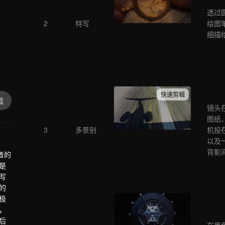
透过
2
特写
绘图
细描
快速剪辑
载
镜头
图纸
3
多景别
机投
以及
背影
者的
是
写
的
极
，
后