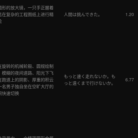
圆形的放大镜，一只手正握着
笔在复杂的工程图纸上进行精
人間は挑んできた。
1.20
绘
在旋转的机械轮毂、圆规绘制
、模糊的夜间道路、阳光下飞
もっと速く走れないか。も
在跑道上的阴影、厚重的积云
6.77
っと遠くまで行けないか。
一名男子独自坐在空旷大厅的
间快速切换