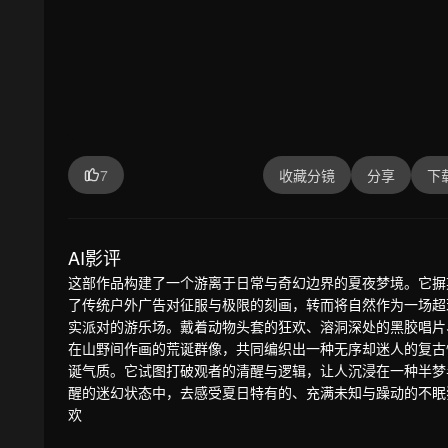
7
收藏分镜
分享
下
AI影评
这部作品构建了一个游离于日常与奇幻边界的夏夜梦境。它摒
了传统户外广告对征服与极限的刻画，转而将自然作为一场超
实派对的游乐场。戴着动物头套的狂欢、溶洞深处的黑胶唱片
在山野间作画的荒诞群像，共同编织出一种无序却迷人的复古
诞气质。它试图打破观者的清醒与逻辑，让人沉浸在一种半梦
醒的迷幻状态中，去感受夏日特有的、充满未知与躁动的不眠
欢