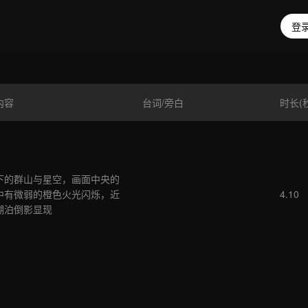
登录
内容
台词/旁白
时长(
下的群山与星空，画面中央的
中有微弱的橙色火光闪烁，近
4.10
湖泊倒影显现