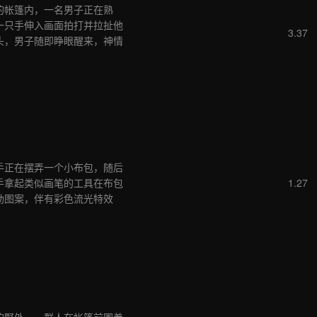
的帐篷内，一名男子正在熟
一只手伸入画面拍打并拉扯他
3.37
头，男子随即睁眼醒来，神情
手正在摆弄一个小布包，随后
手拿起类似画笔的工具在布包
1.27
勒图案，伴有彩色流光特效