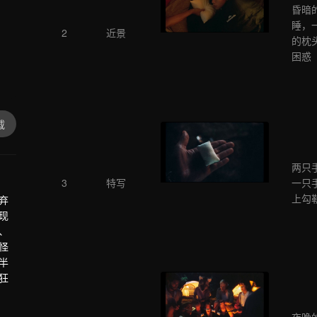
昏暗
睡，
2
近景
的枕
困惑
载
两只
3
特写
一只
上勾
弃
现
、
怪
半
狂