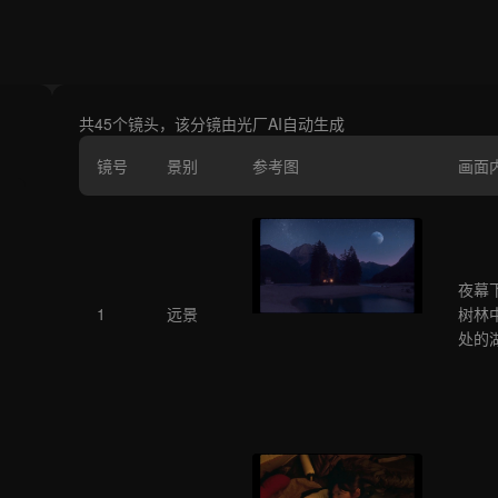
共45个镜头，该分镜由光厂AI自动生成
镜号
景别
参考图
画面
夜幕
1
远景
树林
处的