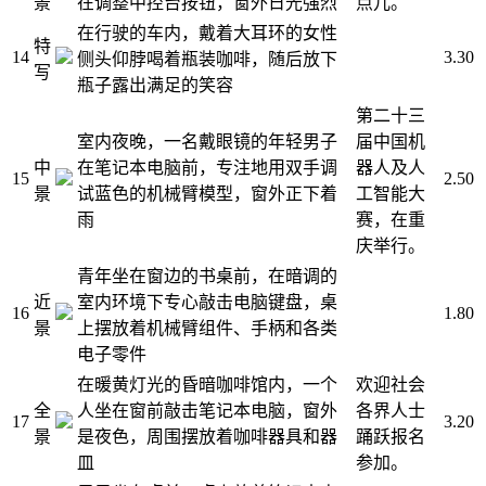
景
在调整中控台按钮，窗外日光强烈
点儿。
在行驶的车内，戴着大耳环的女性
特
14
3.30
侧头仰脖喝着瓶装咖啡，随后放下
写
瓶子露出满足的笑容
第二十三
室内夜晚，一名戴眼镜的年轻男子
届中国机
中
在笔记本电脑前，专注地用双手调
器人及人
15
2.50
景
试蓝色的机械臂模型，窗外正下着
工智能大
雨
赛，在重
庆举行。
青年坐在窗边的书桌前，在暗调的
近
室内环境下专心敲击电脑键盘，桌
16
1.80
景
上摆放着机械臂组件、手柄和各类
电子零件
在暖黄灯光的昏暗咖啡馆内，一个
欢迎社会
全
人坐在窗前敲击笔记本电脑，窗外
各界人士
17
3.20
景
是夜色，周围摆放着咖啡器具和器
踊跃报名
皿
参加。