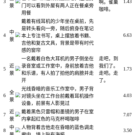
3
1.43
啊。雀巢
景
门可以看到外屋有两人正在餐桌旁
咖啡。
用餐
戴着有线耳机的少年坐在桌前，先
是转头看向一旁，随后俯身在笔记
中
4
6.63
本上专注书写，桌上摆放着书籍、
景
吉他和复古文具，背景是带有时代
感的窗帘
一名戴着白色大耳机的男子侧坐在
走吧，到
近
录音室或工作室中，身前放着吉他
我们了。
5
1.73
景
和乐谱，有人拍了拍他的肩膀并走
走吧。走
开
了。
光线昏暗的音乐工作室中，男子背
全
6
4.03
对镜头坐在工作台前戴着耳机操作
景
设备，前景有人影晃过
近
戴着黑色贝雷帽和墨镜的男子在室
7
7.07
景
内拿起红色的马克杯喝咖啡
中
人物背着吉他走在昏暗的蓝色调走
8
3.50
景
廊中，墙上贴有海报