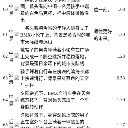
中
圈，低头看向中间一名男孩手中端
60
1.03
这一刻，
景
着的白色马克杯，杯中液体微微溢
出
一名头戴鸭舌帽的年轻人侧身立于
中
通往更好
61
1.30
BMX小轮车上，背景是黄昏时的城
景
的未来。
市天际线与远山
戴帽子的男青年骑着小轮车在广场
中
62
1.23
上完成一个腾空跳跃并稳稳落地，
景
背景是落日余晖下的城市天际线
骑手踩着自行车在傍晚的滨海长廊
近
63
0.53
上快速滑行，背景是灰蓝色的天空
景
与护栏
夕阳逆光下，BMX自行车手在天台
中
64
1.30
练习技巧，背对镜头完成了一个车
景
身旋转动作
夕阳背景下，身穿深色上衣的男子
近
正在室外平台上骑着一辆黑色的
65
1.27