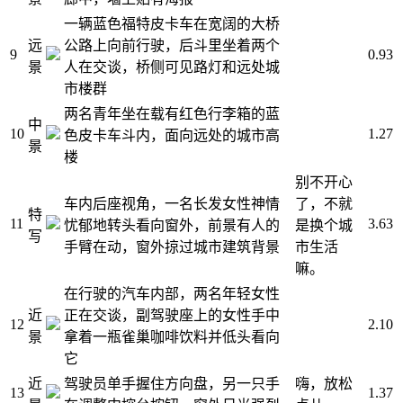
一辆蓝色福特皮卡车在宽阔的大桥
远
公路上向前行驶，后斗里坐着两个
9
0.93
景
人在交谈，桥侧可见路灯和远处城
市楼群
两名青年坐在载有红色行李箱的蓝
中
10
1.27
色皮卡车斗内，面向远处的城市高
景
楼
别不开心
车内后座视角，一名长发女性神情
了，不就
特
11
3.63
忧郁地转头看向窗外，前景有人的
是换个城
写
手臂在动，窗外掠过城市建筑背景
市生活
嘛。
在行驶的汽车内部，两名年轻女性
近
正在交谈，副驾驶座上的女性手中
12
2.10
景
拿着一瓶雀巢咖啡饮料并低头看向
它
近
驾驶员单手握住方向盘，另一只手
嗨，放松
13
1.37