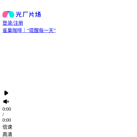
登录/注册
雀巢咖啡｜“提醒每一天”
0:00
/
0:00
倍速
高清