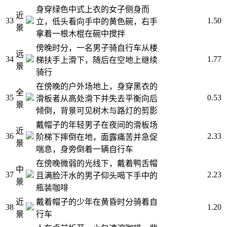
身穿绿色中式上衣的女子侧身而
近
33
1.50
立，低头看向手中的黄色碗，右手
景
拿着一根木棍在碗中搅拌
傍晚时分，一名男子骑自行车从楼
远
34
1.77
梯扶手上滑下，随后在空地上继续
景
骑行
在傍晚的户外场地上，身穿黑衣的
全
35
0.53
滑板者从高处滑下并失去平衡向后
景
倾倒，背景可见树木与路灯的剪影
戴帽子的年轻男子在夜间的滑板场
近
36
2.33
阶梯下摔倒在地，面露痛苦并急促
景
喘息，身旁倒着一辆自行车
在傍晚微弱的光线下，戴着鸭舌帽
中
37
2.23
且满脸汗水的男子仰头喝下手中的
景
瓶装咖啡
近
戴着帽子的少年在黄昏时分骑着自
38
1.20
景
行车