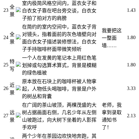
室内极简风格空间内，蓝衣女子和
全
23
1.43
白衣女子靠在吧台旁交谈，白衣女
景
子拍了拍对方的肩膀
在简约的室内空间中，蓝衣女子背
我要把这
全
对镜头，指着面前的灰色墙壁向对
24
1.80
一整面
景
面白衣女子描述装修想法，白衣女
墙……
子手持咖啡杯面带微笑倾听
一个人在发黄的笔记本上用红色笔
特
25
1.80
划掉或勾选算术算式，背景是模糊
写
的绿色植被
原本放在石块上的咖啡杯被人物拿
近
26
3.33
起，人物低头喝咖啡，背景是户外
景
的树丛和背囊
在广阔的茶山坡顶，两棵茂盛的大
老师，我
远
树占据画面右侧，几名少年从左侧
拿到录取
27
2.13
景
山坡跑过，向大树下坐着的人影挥
通知书
手欢呼
了！
两个少年在茶园边欢快地奔跑，其