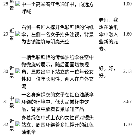
远
28
1.00
中一个高举着红色通知书，向远方
景
呼喊
老师，我
右侧一名匠人撑开色彩鲜艳的油纸
想在油纸
近
29
1.60
伞，左侧一名女子抬头注视，背景
伞中融入
景
为古镇建筑与明亮天空
些新的元
素。
一柄色彩鲜艳的传统油纸伞在空中
微微旋转展示，随后画面切换视
近
好。好，
30
2.13
角，显露出伞下站立的一位年轻女
景
好。
性和一位年长男性，两人在户外交
流
一名身穿绿衣的女子在红色油纸伞
中
31
3.67
环绕的环境中，低头品尝杯中饮
景
品，背景中放着雀巢咖啡产品
身着绿色中式上衣的女性背对镜头
近
32
1.10
站立，周围环绕着多把撑开的红色
景
油纸伞