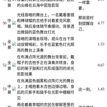
一样重
景
的尖峰在云海中若隐若现
要，
光线昏暗的舞台上，一名戴着墨镜
那就是时
中
和棒球帽的吉他手对着麦克风歌
50
4.77
刻提醒自
景
唱，随后身体随节奏摆动，背景透
己，
出微弱的蓝色舞台灯光
昏暗的演唱会现场，观众在台下挥
全
51
1.53
动双臂喝彩，乐手在蓝紫色灯光照
景
亮的舞台上演奏
在布满点阵光源的舞台背景前，戴
全
帽子的吉他手正在演奏并转身，身
52
0.67
景
后的架子鼓和灯光形成强烈的逆光
剪影效果
在充满蓝色烟雾和点阵灯光的舞台
中
上，主唱抱着木吉他边弹边唱，身
53
1.43
这一刻，
景
后的贝斯手和鼓手在光影中模糊可
见
两名戴着草帽的农民在郁郁葱葱的