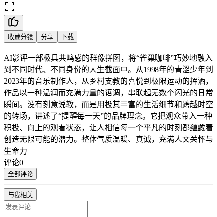
收藏分镜
分享
下载
AI影评
一部极具共鸣感的群像拼图，将“雀巢咖啡”巧妙地融入
到不同时代、不同身份的人生截面中。从1998年的青涩少年到
2023年的音乐制作人，从乡村支教的喜悦到极限运动的挥洒，
作品以一种温润而充满力量的语调，串联起无数个闪光的日常
瞬间。没有刻意说教，而是用极其丰富的生活细节和跨越时空
的转场，讲述了“提醒每一天”的品牌理念。它把观众带入一种
积极、向上的观看状态，让人相信每一个平凡的时刻都蕴藏着
创造无限可能的潜力。整体气质温暖、真诚，充满人文关怀与
生命力
评论
0
全部评论
与我相关