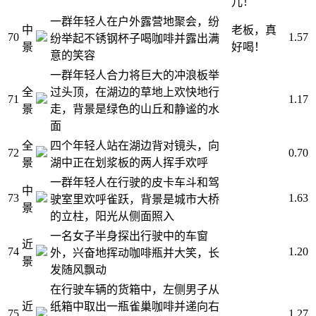
儿！
一群年轻人在户外露营地聚会，纷
中
老板，真
70
1.57
纷举起不锈钢杯子喝咖啡并露出满
景
好喝！
意的笑容
一群年轻人合力将巨大的冲浪板举
全
过头顶，在湖边的草地上欢快地行
71
1.17
景
走，背景是绿色的山丘和静谧的水
面
全
四个年轻人站在湖边背对镜头，向
72
0.70
景
湖中正在划浆板的两人挥手欢呼
一群年轻人在行驶的皮卡车斗和驾
中
73
1.63
驶室里欢呼雀跃，背景是城市大桥
景
的立柱，阳光从侧面照入
一名女子半身探出行驶中的车窗
近
74
1.20
外，兴奋地挥动咖啡瓶并大笑，长
景
发随风飘动
在行驶车辆的货箱中，左侧男子从
近
纸箱中取出一瓶雀巢咖啡并递向右
75
1.27