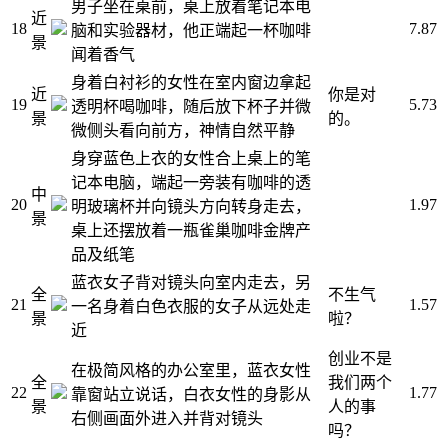
男子坐在桌前，桌上放着笔记本电
近
18
7.87
脑和实验器材，他正端起一杯咖啡
景
闻着香气
身着白衬衫的女性在室内窗边拿起
近
你是对
19
5.73
透明杯喝咖啡，随后放下杯子并微
景
的。
微侧头看向前方，神情自然平静
身穿蓝色上衣的女性合上桌上的笔
记本电脑，端起一旁装有咖啡的透
中
20
1.97
明玻璃杯并向镜头方向转身走去，
景
桌上还摆放着一瓶雀巢咖啡金牌产
品及纸笔
蓝衣女子背对镜头向室内走去，另
全
不生气
21
1.57
一名身着白色衣服的女子从远处走
景
啦？
近
创业不是
在极简风格的办公室里，蓝衣女性
全
我们两个
22
1.77
靠窗站立说话，白衣女性的身影从
景
人的事
右侧画面外进入并背对镜头
吗？