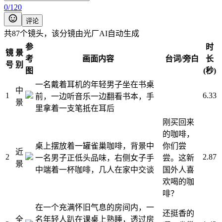
0
/
120
评论
共87个镜头，该分镜由光厂AI自动生成
参
时
镜
景
考
画面内容
台词/旁白
长
号
别
图
(秒)
一名戴着耳机的年轻男子坐在书桌
中
1
6.33
前，一边听音乐一边翻看书本，手
景
里拿着一支笔抵在耳后
刚买回来
的咖啡，
桌上摆放着一罐雀巢咖啡，背景中
你们尝
近
2
2.87
一名男子正低头品味，右侧女子手
尝。这新
景
中端着一杯咖啡，几人在家中交谈
国外人喜
欢喝的咖
啡？
在一个充满怀旧气息的房间内，一
还挺香的
全
名年轻人趴在课桌上熟睡，透过房