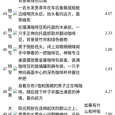
背景是绿色山坡
一名长发男青年在车后备箱或船舱
特
44
4.07
边缘喝完水后，抬头看向远方，面
写
带微笑
在摆满咖啡豆和托盘的木桌前，一
特
45
2.33
只手正伸向托盘抓取并翻动咖啡
写
豆，背景是竹帘和绿色植物
特
男子侧脸低头，闭上双眼细细嗅闻
46
1.00
写
手中捧着的一把咖啡豆，神情专注
桌面摆放着雀巢咖啡包装盒、装满
特
咖啡豆的玻璃罐和麻布袋，一只手
47
1.93
写
伸向画面中心的深色咖啡杯并握住
杯把
身着灰色T恤和围裙的男子正在喝咖
近
48
4.27
啡，随后放下杯子并露出满意的神
景
情，看向前方
如果有什​​
大
阳光照射在连绵起伏的群山之上，
么和呼吸
49
2.80
远
厚重的云雾在山间翻腾缭绕，远处