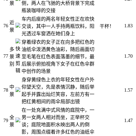
景
侧，两人在飞驰的大桥背景下完成
瓶装咖啡的交接
车内后座的两名年轻女性正在欢快
近
76
1.83
交谈，其中一人手持两瓶饮料，阳
干杯！
景
光透过车窗洒在她们身上
穿着绿衣的女子正在向多把红色的
快
多
油纸伞泼洒黄色油彩，随后画面切
77
速
1.70
景
至毛笔在红色表面落墨的细节，最
剪
别
后展示俯拍视角下女子在红色伞群
辑
中创作的场景
身穿黄绿色上衣的年轻女性在户外
中
仰望天空，先是表情沉静，随后举
78
1.57
景
起手并露出灿烂笑容，左前方有一
把红黄相间的雨伞局部出镜
在一处充满中式风情的庭院中，一
全
男一女两人相对而坐，正举杯交
79
1.47
景
谈；庭院地面积水映出两人的倒
影，周围点缀着许多红色的油纸伞