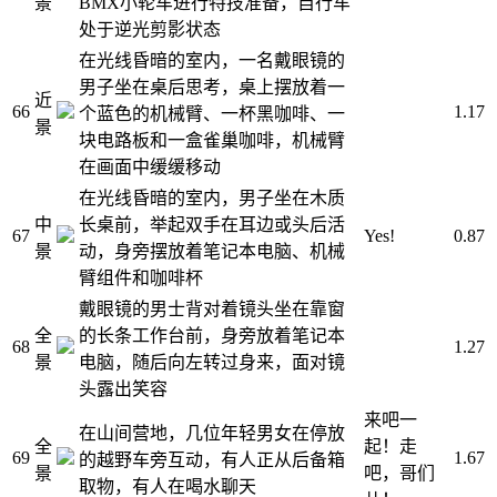
景
BMX小轮车进行特技准备，自行车
处于逆光剪影状态
在光线昏暗的室内，一名戴眼镜的
男子坐在桌后思考，桌上摆放着一
近
66
1.17
个蓝色的机械臂、一杯黑咖啡、一
景
块电路板和一盒雀巢咖啡，机械臂
在画面中缓缓移动
在光线昏暗的室内，男子坐在木质
中
长桌前，举起双手在耳边或头后活
67
Yes!
0.87
景
动，身旁摆放着笔记本电脑、机械
臂组件和咖啡杯
戴眼镜的男士背对着镜头坐在靠窗
全
的长条工作台前，身旁放着笔记本
68
1.27
景
电脑，随后向左转过身来，面对镜
头露出笑容
来吧一
在山间营地，几位年轻男女在停放
全
起！走
69
1.67
的越野车旁互动，有人正从后备箱
景
吧，哥们
取物，有人在喝水聊天