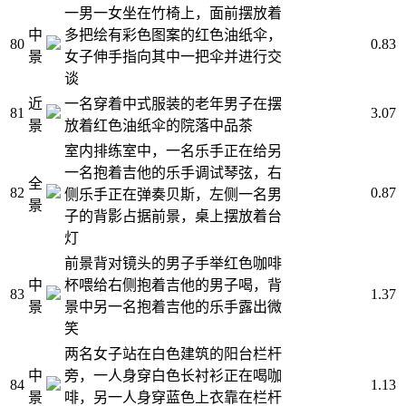
一男一女坐在竹椅上，面前摆放着
中
多把绘有彩色图案的红色油纸伞，
80
0.83
景
女子伸手指向其中一把伞并进行交
谈
近
一名穿着中式服装的老年男子在摆
81
3.07
景
放着红色油纸伞的院落中品茶
室内排练室中，一名乐手正在给另
一名抱着吉他的乐手调试琴弦，右
全
82
0.87
侧乐手正在弹奏贝斯，左侧一名男
景
子的背影占据前景，桌上摆放着台
灯
前景背对镜头的男子手举红色咖啡
中
杯喂给右侧抱着吉他的男子喝，背
83
1.37
景
景中另一名抱着吉他的乐手露出微
笑
两名女子站在白色建筑的阳台栏杆
中
旁，一人身穿白色长衬衫正在喝咖
84
1.13
景
啡，另一人身穿蓝色上衣靠在栏杆