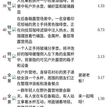
人在桌前拆开一小包速溶咖啡，背
特
39
1.33
景中有户外水壶、编织篮和玻璃器
写
皿
在后备箱露营场景中，一名穿着印
花短袖的男士手持黑色咖啡壶，正
特
40
0.73
在向挂耳咖啡滤袋中注入热水，周
写
围摆放着竹编篮、金属杯、番茄等
露营用品
一个人正手持玻璃分享壶，将冲泡
特
好的咖啡缓慢倒入左下角的金属杯
41
2.13
写
中，背景隐约可见户外露营的箱子
和设备
在户外营地，身穿花衬衫的男子递
全
谢谢老
42
3.17
给女孩一个水杯，周围的朋友们正
景
板！
在整理冲浪板和准备餐点
一群年轻人在野外露营地聚会聊
全
天，有人坐在车后备箱边，有人站
来一起喝
43
1.50
景
立拿着水杯互动，地面铺着地毯，
呀！