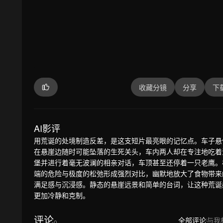
收藏分镜
分享
下
AI影评
用荒诞的处境制造反差，是这支短片最亮眼的记忆点。车子悬
在悬崖边随时可能坠落的生死关头，车内两人却在专注地吃着
堡并进行着毫无波澜的相亲对话，车顶甚至还停着一只老鹰。
端的危险与极度的松弛形成强烈对比，幽默地放大了食物带来
满足感与沉浸感。静态的悬崖远景和简单的台词，让这种荒诞
更加冷静和克制。
评论
全部评论
与我
0