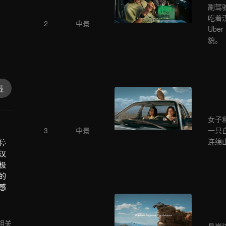
副驾
吃着
2
中景
Ube
貌。
载
女子
3
中景
一只
连绵
停
汉
极
的
感
相关