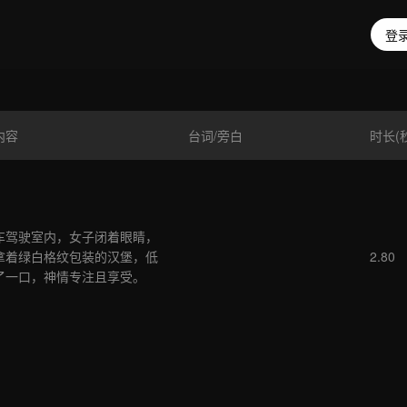
登录
内容
台词/旁白
时长(
车驾驶室内，女子闭着眼睛，
拿着绿白格纹包装的汉堡，低
2.80
了一口，神情专注且享受。