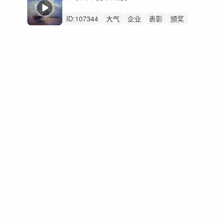
国家祖国政府机关
党
气势恢宏片头
ID:
107344
大气
企业
表彰
颁奖
党建
党政
城市
宣传片
汇报片
专题片
科技
晚会
党
建党
乡村振兴农业大国