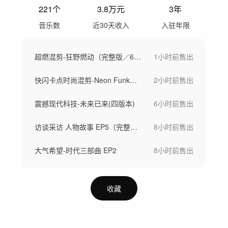
221
个
3.8万
元
3年
音乐数
近30天收入
入驻年限
超燃混剪-狂野燃动（完整版／60秒／30秒）
1小时前
售出
快闪卡点时尚混剪-Neon Funk（完整版/60秒/30秒）
2小时前
售出
震撼现代科技-未来已来(四版本)
6小时前
售出
访谈采访 人物故事 EP5（完整版/钢琴纯享版）
8小时前
售出
大气希望-时代三部曲 EP2
8小时前
售出
收藏