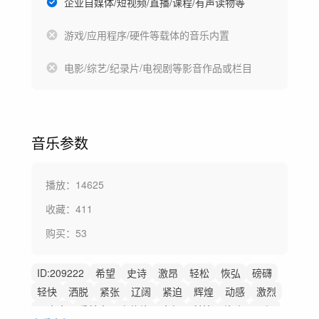
企业自媒体/短视频/直播/课程/有声读物等
游戏/应用程序/硬件等载体的音乐内置
电影/综艺/纪录片/电视剧等影音作品或栏目
音乐参数
播放：
14625
收藏：
411
购买：
53
ID:
209222
希望
史诗
激昂
轻松
恢弘
磅礴
轻快
洒脱
紧张
辽阔
紧迫
辉煌
动感
激烈
无人声
重鼓点
宣传片
大气
科技
片头
开场