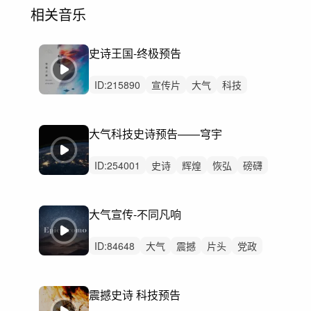
相关音乐
史诗王国-终极预告
ID:
215890
宣传片
大气
科技
片头
开场
预告
公司企业
震撼
科技感
倒计时
汽车
发布会开幕式
大气科技史诗预告——穹宇
预告片先导片
震撼现代科技
气势恢宏片头
ID:
254001
史诗
辉煌
恢弘
磅礴
激昂
辽阔
重鼓点
大气
震撼
宇宙
数据
科技
未来
汽车
数码
大气宣传-不同凡响
ID:
84648
大气
震撼
片头
党政
企业
汽车
科技
发布会
开场
高级感
企业宣传片
党建
发布
震撼史诗 科技预告
高级
宣传片