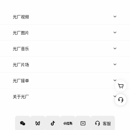
光厂视频
上传视频
精品视频
精选专辑
免费素材
光厂图片
上传图片
精品图片
光厂音乐
热门音乐
免费音效
热门歌单
立即入驻
光厂片场
上传案例
AI找镜头
片场榜单
精选案例
光厂接单
上架服务
热门服务
创作人
关于光厂
关于我们
诚聘英才
帮助中心
权责声明
客服