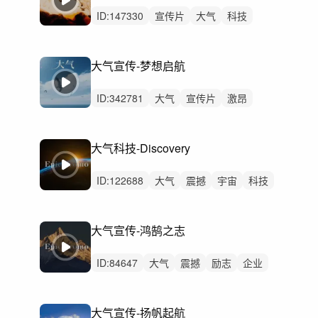
ID:
147330
宣传片
大气
科技
片头
开场
预告
公司企业
震撼
科技感
倒计时
汽车
工业工厂
大气宣传-梦想启航
发布会开幕式
预告片先导片
震撼现代科技
ID:
342781
大气
宣传片
激昂
史诗
辉煌
磅礴
恢弘
希望
辽阔
动感
紧张
严峻
紧迫
震撼
科技
大气科技-Discovery
ID:
122688
大气
震撼
宇宙
科技
汽车
数码
开场
预告
发布会
宣传片
广告
科技感
未来科技
大气宣传-鸿鹄之志
高级
工厂工业自动化
ID:
84647
大气
震撼
励志
企业
预告片
开场
宣传片
企业宣传片
宣传片大气
总结
党政
党建
大气宣传-扬帆起航