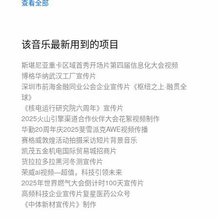
查看全部
预告
公司
企业
震撼
科技感
汽车
发布会
开幕式
启动仪式
先导片
震撼现代科技
会议
奋进
党政党建
产品宣传
该音乐最新用到的项目
斯堪尼亚重卡区域首秀开场片
第四届信息化大会视频
博格华纳武汉工厂宣传片
深圳市前海金融同业公会企业宣传片《枢纽之上·融贯全
球》
《核电运行研究院六周年》宣传片
2025火山引擎渠道合作伙伴大会花絮视频制作
华勤20周年庆
2025斐雪派克AWE视频传播
赛格威敦煌活动拍摄采访短片背景音乐
凯茂五金机电国际贸易城招商片
货拉拉多拉黑河冬测宣传片
荣威ai视频—超值，科技引领未来
2025年世界燃气大会倒计时100天宣传片
高频科技企业宣传片
复星医药公众号
《中体新材宣传片》制作