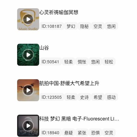
空灵
冥想
无人声
无鼓点
氛围
心灵祈祷瑜伽冥想
ID:
108187
梦幻
隐秘
空灵
悠闲
治愈
轻柔
慵懒
轻松
悬疑
惆怅
冥想
无人声
无鼓点
氛围
户外
山谷
ID:
50541
轻柔
惆怅
悠闲
轻松
空灵
梦幻
治愈
回忆
感动
隐秘
悲伤
慵懒
冥想
无人声
无鼓点
航拍中国-舒缓大气希望上升
ID:
123505
轻柔
史诗
希望
感动
空灵
磅礴
辽阔
回忆
辉煌
精神
无人声
轻鼓点
大气
自然
城市
科技 梦幻 黑暗 电子-Fluorescent Lights
ID:
18940
悬疑
紧张
恐惧
空灵