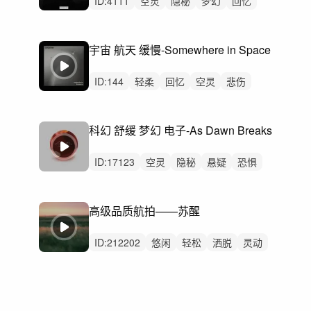
ID:
4111
空灵
隐秘
梦幻
回忆
紧张
悠闲
感动
辽阔
轻柔
轻松
严峻
精神
无人声
轻鼓点
和平
宇宙 航天 缓慢-Somewhere in Space
ID:
144
轻柔
回忆
空灵
悲伤
惆怅
治愈
感动
梦幻
冷漠
隐秘
平静
无人声
无鼓点
神秘
氛围
科幻 舒缓 梦幻 电子-As Dawn Breaks
ID:
17123
空灵
隐秘
悬疑
恐惧
紧迫
紧张
梦幻
辽阔
惆怅
悲伤
严峻
平静
无人声
无鼓点
高级品质航拍——苏醒
电子舞曲
ID:
212202
悠闲
轻松
洒脱
灵动
治愈
阳光
轻柔
悲伤
清新
回忆
感动
慵懒
辉煌
精神
无人声