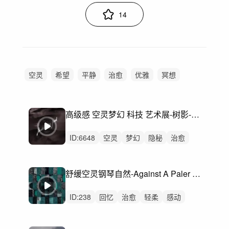
14
空灵
希望
平静
治愈
优雅
冥想
轻柔
抒情
意境
唯美
高级
影视
高级感 空灵梦幻 科技 艺术展-树影-Tree Shadow
ID:
6648
空灵
梦幻
隐秘
治愈
轻柔
悠扬
感动
惆怅
回忆
平静
无人声
无鼓点
和平
悠闲
舒缓空灵钢琴自然-Against A Paler Sun
电子舞曲
ID:
238
回忆
治愈
轻柔
感动
轻松
惆怅
隐秘
悠扬
空灵
悠闲
浪漫
梦幻
悲伤
冥想
无人声