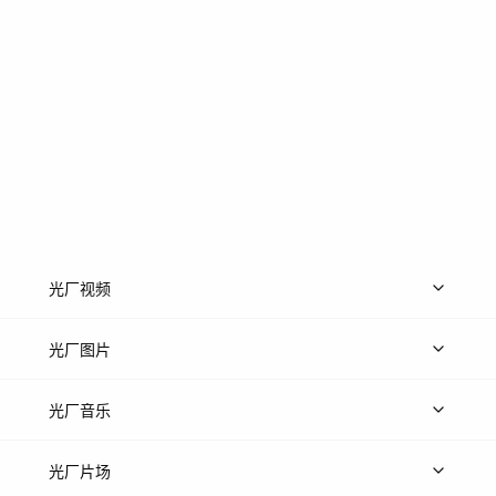
光厂视频
上传视频
精品视频
精选专辑
免费素材
光厂图片
上传图片
精品图片
光厂音乐
热门音乐
免费音效
热门歌单
立即入驻
光厂片场