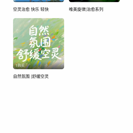
空灵治愈 快乐 轻快
唯美旋律|治愈系列
1购买
自然氛围 |舒缓空灵