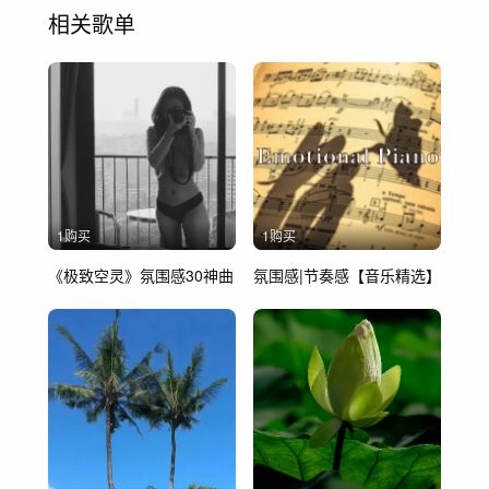
相关歌单
1购买
1购买
《极致空灵》氛围感30神曲
氛围感|节奏感【音乐精选】