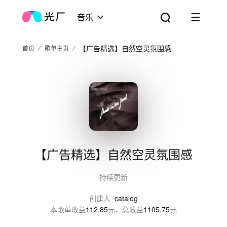
音乐
【广告精选】自然空灵氛围感
首页
歌单主页
【广告精选】自然空灵氛围感
持续更新
创建人
catalog
本歌单收益
112.85
元，总收益
1105.75
元