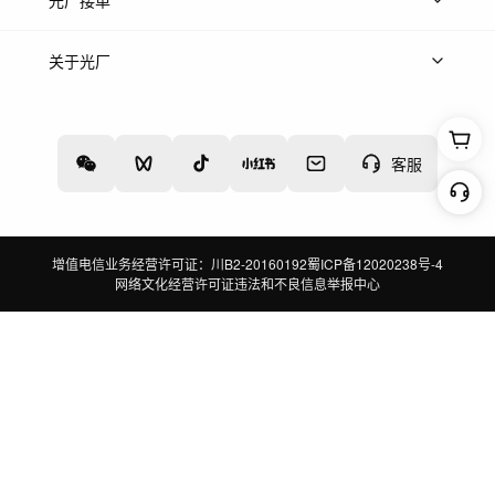
光厂接单
上架服务
热门服务
创作人
关于光厂
关于我们
诚聘英才
帮助中心
权责声明
客服
增值电信业务经营许可证：川B2-20160192
蜀ICP备12020238号-4
网络文化经营许可证
违法和不良信息举报中心
切换到电脑版