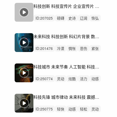
严峻
律动
无人声
中鼓点
星际
科技创新 科技宣传片 企业宣传片 人工智能发布会 AI发布会
ID:
207025
磅礴
史诗
辽阔
恢弘
辉煌
回忆
希望
激昂
律动
无人声
轻鼓点
科技
宣传片
大气
未来科技 科技创新 科幻片背景 数码科技背景 发布会 预告片 宣传片
ai
ID:
201476
冷漠
惆怅
悲伤
紧张
治愈
紧迫
空灵
悠扬
轻快
梦幻
慵懒
动感
严峻
精神
无人声
科技城市 未来节奏 人工智能 科技动感 未来频率
ID:
250774
灵动
炫酷
活力
动感
轻快
愉快
轻松
洒脱
空灵
律动
无人声
中鼓点
科技
科技感
科技先锋 城市律动 未来科技 震撼快剪 数字脉搏
科技产品
ID:
250775
轻快
动感
轻松
灵动
愉快
开心
炫酷
清新
洒脱
有趣