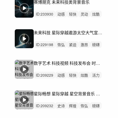
赛博朋克 未来科技类背景音乐
ID:
233930
动感
轻快
灵动
炫酷
轻松
活力
紧迫
清新
紧张
悠闲
慵懒
律动
无人声
中鼓点
科技
未来科技 星际穿越遨游太空大气宣传片
ID:
229198
恢弘
紧迫
激昂
磅礴
辉煌
严峻
辽阔
史诗
紧张
愤怒
狂野
希望
律动
无人声
重鼓点
数字艺术 科技视频 科技发布会 时尚秀背景
ID:
209229
动感
轻快
炫酷
活力
灵动
开心
阳光
清新
愉快
激昂
洒脱
轻松
律动
无人声
中鼓点
星际畅想 星际穿越 星空背景音乐 探索太空
ID:
209232
史诗
辉煌
恢弘
磅礴
希望
辽阔
激昂
紧张
紧迫
动感