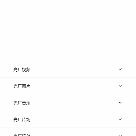
光厂视频
上传视频
精品视频
精选专辑
免费素材
光厂图片
上传图片
精品图片
光厂音乐
热门音乐
免费音效
热门歌单
立即入驻
光厂片场
上传案例
AI找镜头
片场榜单
精选案例