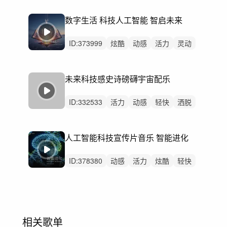
律动
无人声
中鼓点
科技
科技感
数字生活 科技人工智能 智启未来
ID:
373999
炫酷
动感
活力
灵动
紧迫
空灵
激烈
无人声
中鼓点
科技
智能
数字
未来
电子
酷炫
未来科技感史诗磅礴宇宙配乐
ID:
332533
活力
动感
轻快
洒脱
灵动
轻松
阳光
悠闲
律动
无人声
中鼓点
科技
科幻
人工智能科技宣传片音乐 智能进化
电影配乐
背景音乐
ID:
378380
动感
活力
炫酷
轻快
灵动
轻松
空灵
律动
女声
无人声
重鼓点
人工智能
AI
科技
未来
相关歌单