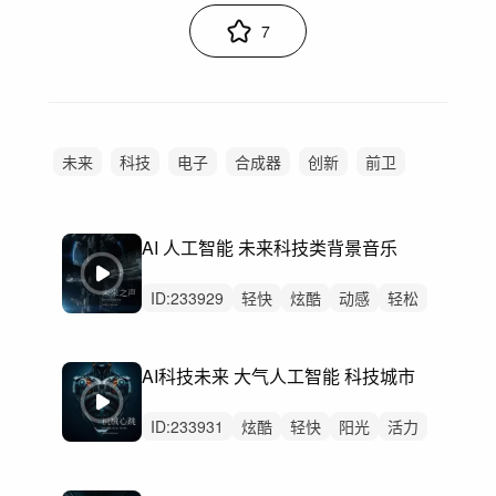
7
未来
科技
电子
合成器
创新
前卫
数字
空间
宇宙
探索
机械
赛博
科幻
智能
AI 人工智能 未来科技类背景音乐
ID:
233929
轻快
炫酷
动感
轻松
清新
冷酷
紧迫
活力
阳光
悬疑
洒脱
紧张
隐秘
悠闲
灵动
AI科技未来 大气人工智能 科技城市
ID:
233931
炫酷
轻快
阳光
活力
紧张
悠闲
紧迫
动感
愉快
洒脱
灵动
律动
无人声
中鼓点
科技