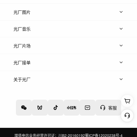
上传视频
精品视频
精选专辑
免费素材
光厂图片
上传图片
精品图片
光厂音乐
热门音乐
免费音效
热门歌单
立即入驻
光厂片场
上传案例
AI找镜头
片场榜单
精选案例
光厂接单
上架服务
热门服务
创作人
关于光厂
关于我们
诚聘英才
帮助中心
权责声明
客服
增值电信业务经营许可证：川B2-20160192
蜀ICP备12020238号-4