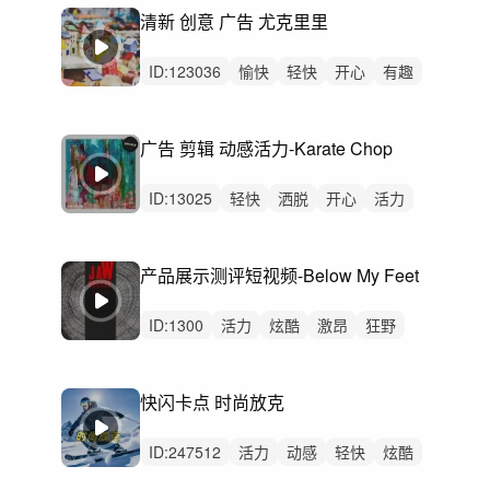
幽默
炫酷
阳光
悠闲
律动
清新 创意 广告 尤克里里
ID:
123036
愉快
轻快
开心
有趣
轻松
可爱
阳光
治愈
灵动
悠闲
律动
无人声
无鼓点
欢乐
欢快
广告 剪辑 动感活力-Karate Chop
ID:
13025
轻快
洒脱
开心
活力
愉快
动感
优雅
轻松
灵动
炫酷
阳光
浪漫
悠闲
律动
无人声
产品展示测评短视频-Below My Feet
ID:
1300
活力
炫酷
激昂
狂野
阳光
动感
轻快
开心
洒脱
辉煌
激烈
无人声
中鼓点
迷人
不安
快闪卡点 时尚放克
ID:
247512
活力
动感
轻快
炫酷
开心
洒脱
灵动
希望
愉快
悠闲