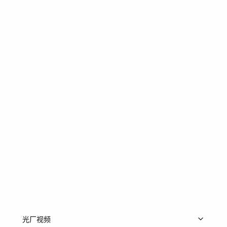
阳光
轻松
律动
无人声
男声
光厂视频