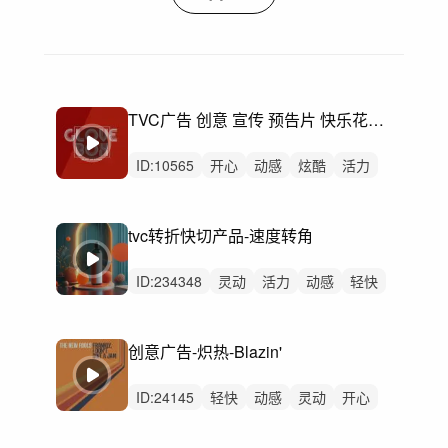
TVC广告 创意 宣传 预告片 快乐花絮-Sold Out Records
ID:
10565
开心
动感
炫酷
活力
愉快
阳光
轻松
洒脱
幽默
有趣
灵动
轻快
慵懒
律动
无人声
tvc转折快切产品-速度转角
ID:
234348
灵动
活力
动感
轻快
炫酷
轻松
阳光
慵懒
洒脱
开心
清新
悠闲
律动
无人声
中鼓点
创意广告-炽热-Blazin'
ID:
24145
轻快
动感
灵动
开心
愉快
洒脱
有趣
活力
慵懒
轻松