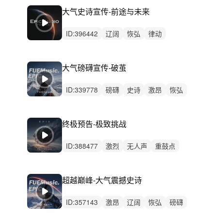
狂野
律动
无人声
中鼓点
大气
大气史诗宣传-前途与未来
ID:
396442
辽阔
恢弘
律动
无人声
重鼓点
大气
震撼
企业
励志
片头
预告
宣传片
颁奖
大气磅礴宣传-破茧
城市
航拍
ID:
339778
磅礴
史诗
激昂
恢弘
辉煌
狂野
希望
辽阔
严峻
冷酷
紧迫
激烈
无人声
重鼓点
大气
终极预告-极致挑战
ID:
388477
激烈
无人声
重鼓点
预告
片头
开场
开幕
倒计时
预告片
房地产
转场
logo
超越巅峰-大气震撼史诗
启动仪式
快闪
电影预告压迫感
ID:
357143
激昂
辽阔
恢弘
磅礴
辉煌
希望
史诗
动感
律动