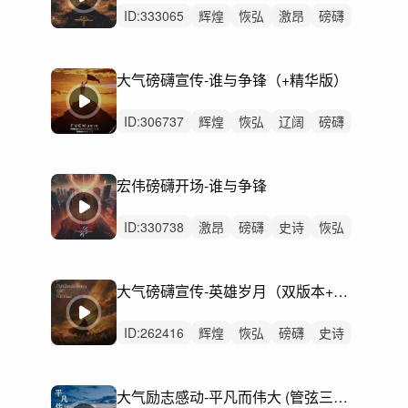
ID:
333065
辉煌
恢弘
激昂
磅礴
史诗
希望
辽阔
激烈
无人声
重鼓点
大气
震撼
企业
励志
大气磅礴宣传-谁与争锋（+精华版）
片头
ID:
306737
辉煌
恢弘
辽阔
磅礴
史诗
希望
紧迫
激昂
紧张
愤怒
严峻
激烈
无人声
中鼓点
大气
宏伟磅礴开场-谁与争锋
ID:
330738
激昂
磅礴
史诗
恢弘
辉煌
辽阔
希望
活力
严峻
激烈
无人声
中鼓点
励志
震撼
大气
大气磅礴宣传-英雄岁月（双版本+精华版）
ID:
262416
辉煌
恢弘
磅礴
史诗
激昂
希望
辽阔
紧迫
严峻
律动
无人声
中鼓点
励志
震撼
大气
大气励志感动-平凡而伟大 (管弦三版本)