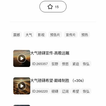
15
震撼
大气
影视
预告片
宣传片
预热
发布会
开幕式
仪式
启动音乐
房地产
展会
产品
广告
大气磅礴宣传-高瞻远瞩
ID:
265357
狂野
愤怒
紧迫
恢弘
磅礴
激昂
史诗
辉煌
动感
严峻
活力
律动
无人声
重鼓点
大气
大气磅礴希望-巅峰制胜 （+30s）
ID:
266220
磅礴
辽阔
希望
恢弘
史诗
激昂
紧迫
紧张
严峻
活力
辉煌
动感
律动
无人声
重鼓点