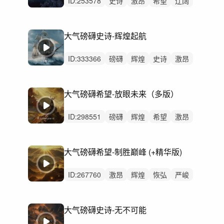
ID:
253578
史诗
激昂
希望
辽阔
辉煌
恢弘
紧迫
紧张
严峻
磅礴
炫酷
动感
律动
无人声
重鼓点
大气磅礴史诗-辉煌起航
ID:
333366
磅礴
辉煌
史诗
激昂
恢弘
辽阔
活力
动感
律动
无人声
重鼓点
大气
震撼
企业
大气磅礴希望-放眼未来（多版）
励志
ID:
298551
磅礴
辉煌
希望
激昂
恢弘
紧迫
史诗
严峻
悠扬
活力
悠闲
灵动
炫酷
阳光
辽阔
大气磅礴希望-制胜巅峰 (+精华版)
ID:
267760
激昂
辉煌
恢弘
严峻
磅礴
史诗
辽阔
紧张
愤怒
狂野
紧迫
希望
律动
无人声
中鼓点
大气磅礴史诗-无不可能