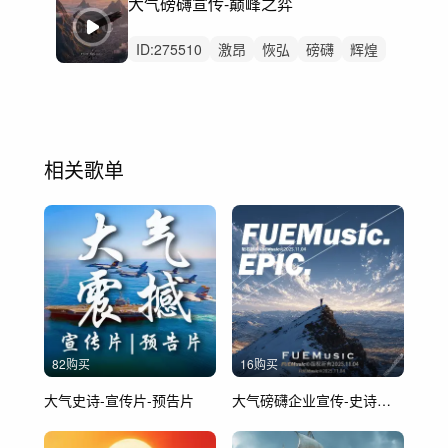
大气磅礴宣传-巅峰之弈
ID:
275510
激昂
恢弘
磅礴
辉煌
紧迫
史诗
愤怒
辽阔
严峻
希望
动感
活力
紧张
激烈
无人声
相关歌单
82购买
16购买
大气史诗-宣传片-预告片
大气磅礴企业宣传-史诗篇
章