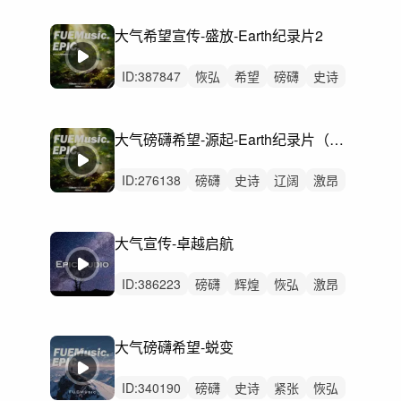
无人声
中鼓点
大气
震撼
企业
大气希望宣传-盛放-Earth纪录片2
励志
ID:
387847
恢弘
希望
磅礴
史诗
激昂
辽阔
辉煌
活力
动感
律动
大合唱
无人声
重鼓点
大气
震撼
大气磅礴希望-源起-Earth纪录片（环境版+普通版+精华版）
ID:
276138
磅礴
史诗
辽阔
激昂
恢弘
辉煌
严峻
愤怒
希望
紧张
律动
无人声
重鼓点
大气
震撼
大气宣传-卓越启航
ID:
386223
磅礴
辉煌
恢弘
激昂
史诗
激烈
无人声
重鼓点
大气
震撼
片头
党政
企业
汽车
科技
大气磅礴希望-蜕变
ID:
340190
磅礴
史诗
紧张
恢弘