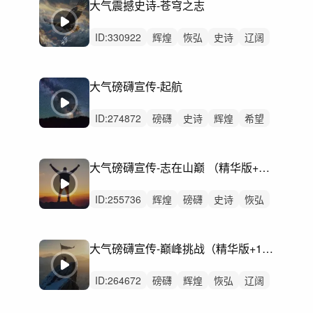
大气震撼史诗-苍穹之志
ID:
330922
辉煌
恢弘
史诗
辽阔
激昂
磅礴
希望
律动
无人声
重鼓点
大气
震撼
片头
党政
大气磅礴宣传-起航
企业
ID:
274872
磅礴
史诗
辉煌
希望
激昂
辽阔
动感
活力
恢弘
严峻
激烈
无人声
重鼓点
大气
震撼
大气磅礴宣传-志在山巅 （精华版+30s）
ID:
255736
辉煌
磅礴
史诗
恢弘
希望
辽阔
愤怒
狂野
激昂
感动
紧张
律动
无人声
重鼓点
励志
大气磅礴宣传-巅峰挑战（精华版+15s特别结尾）
ID:
264672
磅礴
辉煌
恢弘
辽阔
史诗
愤怒
激昂
希望
紧迫
严峻