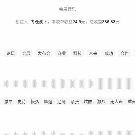
会展音乐
创建人
向晚溪下
，
本歌单收益
24.5
元，总收益
386.83
元
论坛
会展
发布会
商业
科技
未来
成功
合作
激昂
史诗
恢弘
辉煌
辽阔
紧张
炫酷
激烈
无人声
重