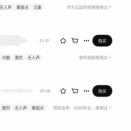
无人声
重鼓点
沉重
华为云延时视频
使用过
01:21
购买
冷酷
激烈
无人声
宣传视频
使用过
02:08
购买
激烈
无人声
重鼓点
项目名称：2026年北京越野BJ30旅行家
使用过