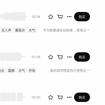
02:34
购买
无人声
重鼓点
大气
华为数据通信创新峰会2026
使用过
01:08
购买
鼓点
震撼
大气
开场
泰达商学院宣传片
使用过
02:50
购买