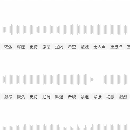
恢弘
辉煌
史诗
激昂
辽阔
希望
激烈
无人声
重鼓点
激昂
恢弘
史诗
辽阔
辉煌
严峻
紧迫
紧张
动感
激烈
快剪