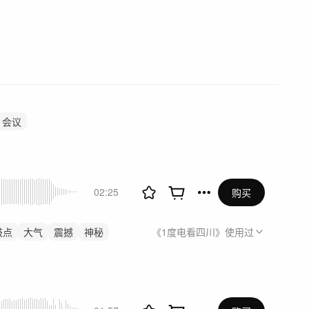
会议
02:25
购买
鼓点
大气
震撼
神秘
《1度电看四川》
使用过