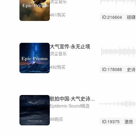
洪尘音乐
461购买
ID:
216604
磅礴
企业
大气宣传-永无止境
洪尘音乐
492购买
ID:
178088
史诗
大气
航拍中国-大气史诗画面-Race against Time
Epidemic Sound精选
99购买
ID:
19375
激昂
无人声