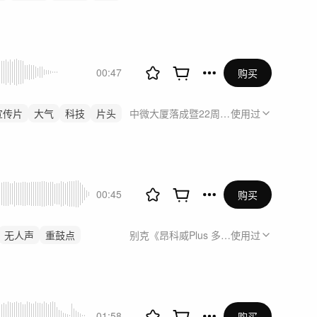
00:47
购买
宣传片
大气
科技
片头
中微大厦落成暨22周年庆
使用过
00:45
购买
无人声
重鼓点
别克《昂科威Plus 多1
使用过
01:58
购买