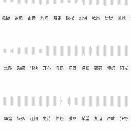
悬疑
紧迫
史诗
辉煌
紧张
隐秘
恐惧
激昂
磅礴
激烈
炫酷
动感
轻快
开心
激昂
狂野
轻松
磅礴
愤怒
阳光
辉煌
恢弘
辽阔
史诗
愤怒
激昂
希望
紧迫
严峻
狂野