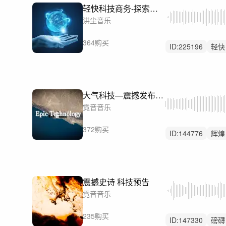
轻快科技商务-探索未来
洪尘音乐
364购买
ID:
225196
轻快
律动
大气科技—震撼发布（70秒/完整版/50秒）
霓音音乐
372购买
ID:
144776
辉煌
科技
震撼史诗 科技预告
霓音音乐
235购买
ID:
147330
磅礴