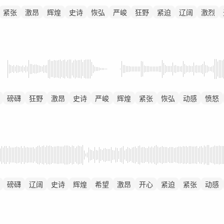
紧张
激昂
辉煌
史诗
恢弘
严峻
狂野
紧迫
辽阔
激烈
磅礴
狂野
激昂
史诗
严峻
辉煌
紧张
恢弘
动感
愤怒
磅礴
辽阔
史诗
辉煌
希望
激昂
开心
紧迫
紧张
动感