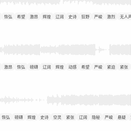
恢弘
希望
激昂
辉煌
辽阔
史诗
狂野
严峻
激烈
无人
激昂
恢弘
磅礴
辽阔
辉煌
动感
希望
严峻
紧迫
紧张
恢弘
磅礴
辉煌
史诗
空灵
紧张
辽阔
隐秘
严峻
悬疑