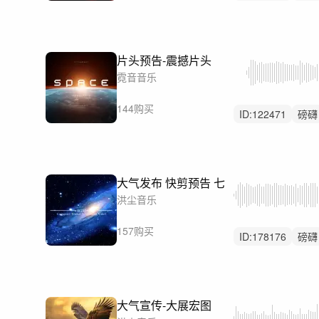
科技
片头预告-震撼片头
霓音音乐
144购买
ID:
122471
磅礴
开场
大气发布 快剪预告 七
洪尘音乐
157购买
ID:
178176
磅礴
大气震撼
活动
大气宣传-大展宏图