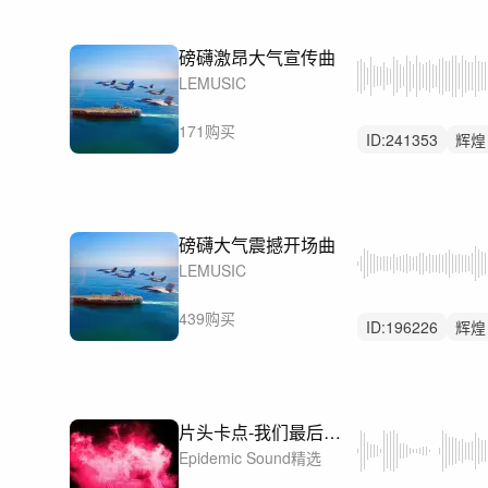
磅礴激昂大气宣传曲
LEMUSIC
171购买
ID:
241353
辉煌
震撼
磅礴大气震撼开场曲
LEMUSIC
439购买
ID:
196226
辉煌
预告
片头卡点-我们最后一站-Our Last Stand
Epidemic Sound精选