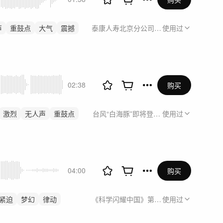
声
重鼓点
大气
震撼
泰康人寿北京分公司宣传视频
使用过
02:38
购买
激烈
无人声
重鼓点
台风“白海豚”即将登陆 这场紧急消缺赶在
使用过
04:00
购买
紧迫
梦幻
律动
《科学闪耀中国》第二期
使用过