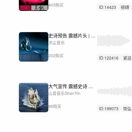
403购买
ID:
14423
磅礴
行动
史诗预告 震撼片头 | 3版本
洪尘音乐
202购买
ID:
122416
紧迫
重鼓点
大气宣传 震撼史诗 企业宣传音乐
山音音乐ShanYin
88购买
ID:
199073
恢弘
大气宣传片