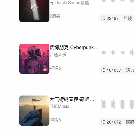
Epidemic Sound精选
2购买
ID:
22497
严峻
行动
赛博朋克-Cyberpunk Trailer
若通音乐
47购买
ID:
164057
活力
激烈
大气磅礴宣传-巅峰挑战（精华版+15s特别结尾）
FUEMusic
50购买
ID:
264672
磅礴
大气