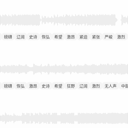
磅礴
辽阔
史诗
恢弘
希望
激昂
紧迫
紧张
严峻
激烈
磅礴
恢弘
激昂
史诗
希望
狂野
辽阔
激烈
无人声
中