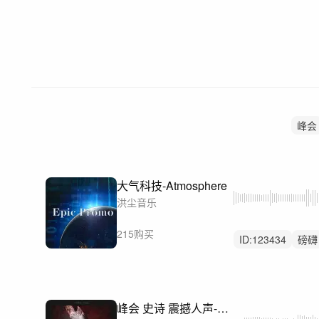
峰会
大气科技-Atmosphere
洪尘音乐
215购买
ID:
123434
磅礴
宇宙
峰会 史诗 震撼人声-Synthesis