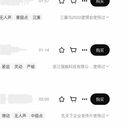
01:57
购买
无人声
重鼓点
沉重
三翼鸟2022建博会
使用过
01:14
购买
紧迫
灵动
严峻
浙江强脑科技有限公司产品宣传片
使用过
02:00
购买
律动
无人声
中鼓点
先天下企业宣传片
使用过