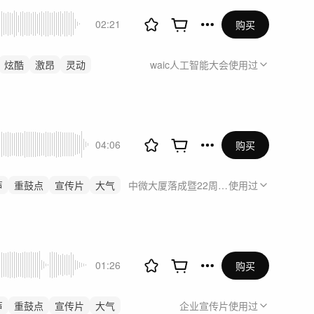
02:21
购买
炫酷
激昂
灵动
waic人工智能大会
使用过
04:06
购买
声
重鼓点
宣传片
大气
中微大厦落成暨22周年庆
使用过
01:26
购买
声
重鼓点
宣传片
大气
企业宣传片
使用过