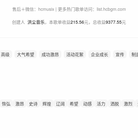
售后＋微信：hcmusix | 更多热门歌单访问：list.hcbgm.com
创建人
洪尘音乐
，
本歌单收益
215.56
元，总收益
9377.55
元
高级
大气希望
成功激昂
活动花絮
企业成长
宣传
制
恢弘
激昂
史诗
辉煌
辽阔
希望
动感
活力
洒脱
激烈