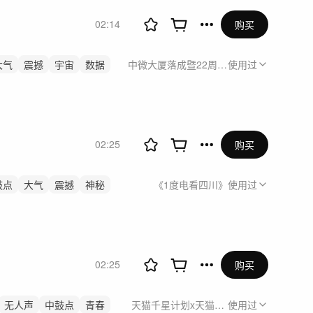
02:14
购买
大气
震撼
宇宙
数据
中微大厦落成暨22周年庆
使用过
02:25
购买
鼓点
大气
震撼
神秘
《1度电看四川》
使用过
02:25
购买
无人声
中鼓点
青春
天猫千星计划x天猫蓝星计划 星探汇
使用过