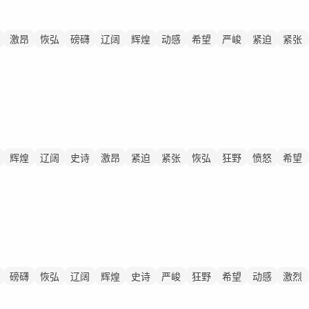
激昂
恢弘
磅礴
辽阔
辉煌
动感
希望
严峻
紧迫
紧张
辉煌
辽阔
史诗
激昂
紧迫
紧张
恢弘
狂野
愤怒
希望
磅礴
恢弘
辽阔
辉煌
史诗
严峻
狂野
希望
动感
激烈