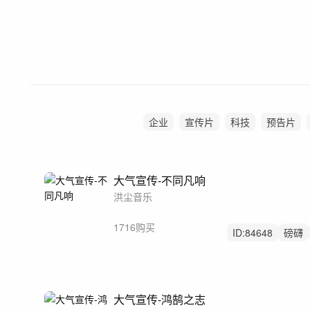
企业
宣传片
科技
预告片
大气宣传-不同凡响
洪尘音乐
1716购买
ID:
84648
磅礴
震撼
大气宣传-鸿鹄之志