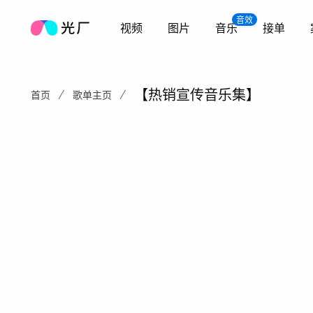
音效
视频
图片
音乐
接单
【热销宣传音乐集】
首页
歌单主页