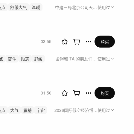
鼓点
舒缓大气
温暖
中建三局北京公司天津分公司进津20周年
使用过
03:55
购买
点
奋斗
励志
舒缓
舍得和 TA 的朋友们系列视频德州篇
使用过
01:50
购买
鼓点
大气
震撼
宇宙
2026国际低空经济博览会沃兰特展台视频
使用过