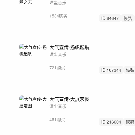
洪尘音乐
1534购买
ID:
84647
恢弘
重鼓点
大气宣传-扬帆起航
洪尘音乐
721购买
ID:
107344
恢弘
大气
大气宣传-大展宏图
洪尘音乐
461购买
ID:
216604
磅礴
企业