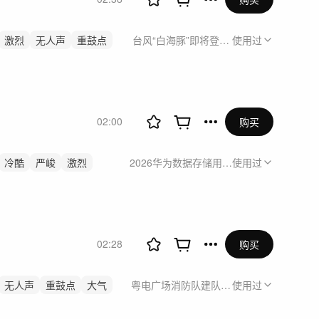
激烈
无人声
重鼓点
台风“白海豚”即将登陆 这场紧急消缺赶在
使用过
02:00
购买
冷酷
严峻
激烈
2026华为数据存储用户精英论坛暨OceanC
使用过
02:28
购买
无人声
重鼓点
大气
粤电广场消防队建队宣传
使用过