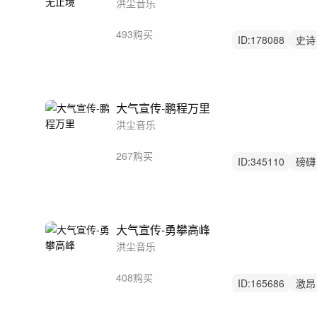
洪尘音乐
493购买
ID:
178088
史诗
大气
大气宣传-鹏程万里
洪尘音乐
267购买
ID:
345110
磅礴
无人声
大气宣传-勇攀高峰
洪尘音乐
408购买
ID:
165686
激昂
震撼