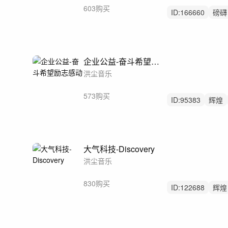
603购买
ID:
166660
磅礴
感动
公益
企业公益-奋斗希望励志感动
洪尘音乐
573购买
ID:
95383
辉煌
后摇
大气科技-Discovery
洪尘音乐
830购买
ID:
122688
辉煌
科技