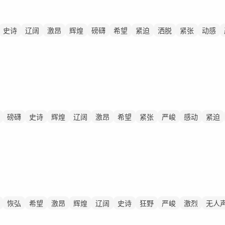
史诗
辽阔
激昂
辉煌
磅礴
希望
紧迫
洒脱
紧张
动感
磅礴
史诗
辉煌
辽阔
激昂
希望
紧张
严峻
感动
紧迫
恢弘
希望
激昂
辉煌
辽阔
史诗
狂野
严峻
激烈
无人