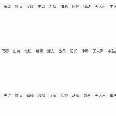
辉煌
恢弘
辽阔
史诗
希望
激昂
阳光
律动
无人声
中
磅礴
史诗
恢弘
希望
活力
激昂
阳光
律动
无人声
中鼓
史诗
恢弘
磅礴
激昂
辽阔
活力
动感
激烈
无人声
重