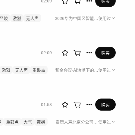
02:09
购买
严峻
激烈
无人声
2026华为中国区智能协作短视频运营制作
使用过
02:09
购买
激烈
无人声
重鼓点
紫金会议·AI浪潮下的编程语言:构建可信
使用过
01:58
购买
声
重鼓点
大气
震撼
泰康人寿北京分公司宣传视频
使用过