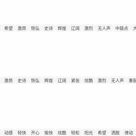
希望
激昂
恢弘
史诗
辉煌
辽阔
激烈
无人声
中鼓点
激昂
史诗
恢弘
辉煌
辽阔
紧张
炫酷
激烈
无人声
重
动感
轻快
开心
愉快
炫酷
轻松
阳光
希望
洒脱
律动