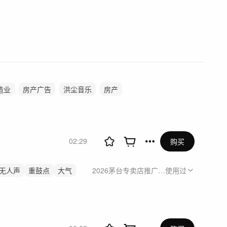
造业
房产广告
洪尘音乐
房产
02:29
购买
无人声
重鼓点
大气
2026茅台专卖店推广活动
使用过