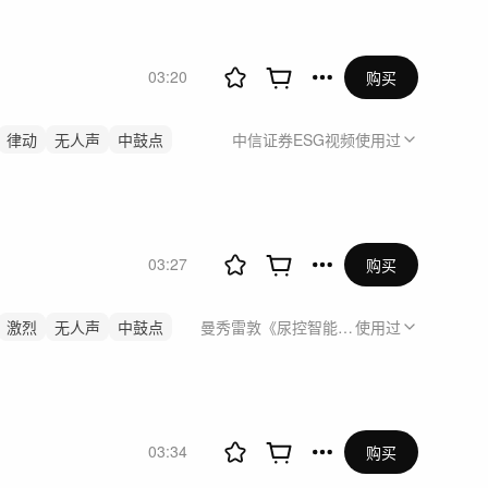
03:20
购买
律动
无人声
中鼓点
中信证券ESG视频
使用过
03:27
购买
激烈
无人声
中鼓点
曼秀雷敦《尿控智能仪 ROHTO乐敦益贴
使用过
03:34
购买