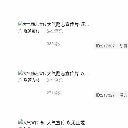
后摇
大气励志宣传片-逐梦前行
洪尘音乐
385购买
ID:
217367
动感
励志
大气励志宣传片-以梦为马
洪尘音乐
271购买
ID:
217327
活力
悠闲
大气宣传-永无止境