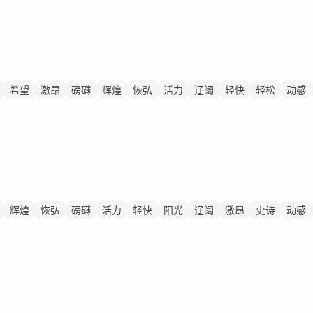
希望
激昂
磅礴
辉煌
恢弘
活力
辽阔
轻快
轻松
动感
辉煌
恢弘
磅礴
活力
轻快
阳光
辽阔
激昂
史诗
动感