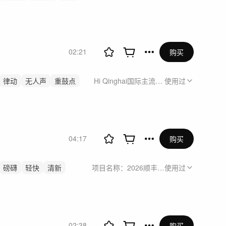
02:21
购买
律动
无人声
重鼓点
Hi Qinghai国际主流媒体青海行
使用过
04:17
购买
磅礴
轻快
清新
项目名称：2026顺丰同城7月公关传播
使用过
02:38
购买