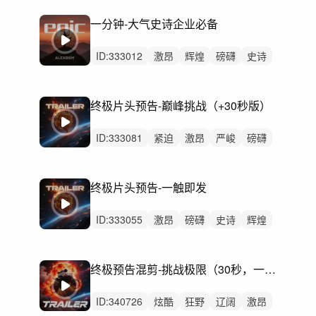
愤怒
严峻
激烈
无人声
重鼓点
一分钟-大气史诗企业必备
ID:
333012
激昂
辉煌
磅礴
史诗
希望
辽阔
恢弘
激烈
无人声
重鼓点
大气
震撼
企业
宣传片
终极片头预告-巅峰挑战（+30秒版）
片头
ID:
333081
紧迫
激昂
严峻
磅礴
愤怒
狂野
紧张
史诗
炫酷
恢弘
激烈
无人声
重鼓点
大气震撼发布
终极片头预告-一触即发
片头
ID:
333055
激昂
磅礴
史诗
辉煌
紧迫
严峻
紧张
动感
律动
无人声
中鼓点
大气震撼发布
片头
终极预告混剪-挑战极限（30秒，一分钟，完整版）
预告
开场
ID:
340726
炫酷
狂野
辽阔
激昂