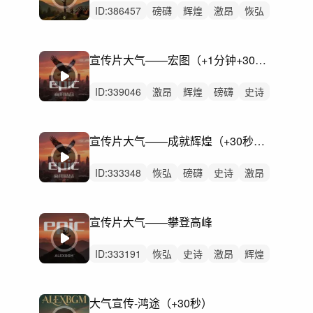
ID:
386457
磅礴
辉煌
激昂
恢弘
希望
辽阔
史诗
律动
无人声
重鼓点
大气
震撼
企业
宣传片
宣传片大气——宏图（+1分钟+30秒版本）
发布会
ID:
339046
激昂
辉煌
磅礴
史诗
辽阔
希望
恢弘
激烈
无人声
重鼓点
大气
震撼
企业
宣传片
宣传片大气——成就辉煌（+30秒版）
发布会
ID:
333348
恢弘
磅礴
史诗
激昂
辉煌
希望
辽阔
律动
无人声
重鼓点
大气
震撼
企业
宣传片
宣传片大气——攀登高峰
片头
ID:
333191
恢弘
史诗
激昂
辉煌
磅礴
辽阔
希望
感动
严峻
激烈
无人声
中鼓点
大气
震撼
企业
大气宣传-鸿途（+30秒）