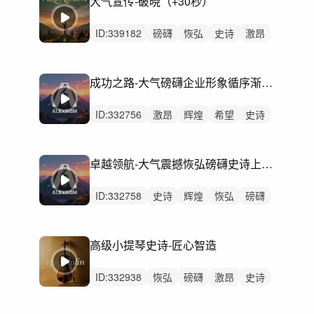
大气宣传-破晓（+30秒）
ID:
339182
磅礴
恢弘
史诗
激昂
辉煌
希望
辽阔
激烈
无人声
重鼓点
大气
震撼
企业
宣传片
成功之路-大气磅礴企业形象循序渐进递进上升品牌企业宣传片
发布会
ID:
332756
激昂
辉煌
希望
史诗
磅礴
恢弘
辽阔
阳光
紧张
律动
无人声
重鼓点
大气
震撼
企业
卓越领航-大气震撼恢弘磅礴史诗上升企业宣传片
ID:
332758
史诗
辉煌
恢弘
磅礴
希望
辽阔
激昂
严峻
紧张
激烈
无人声
重鼓点
大气
震撼
企业
高级小提琴史诗-匠心智造
ID:
332938
恢弘
磅礴
激昂
史诗
辉煌
辽阔
希望
激烈
无人声
中鼓点
大气
企业
片头
小提琴