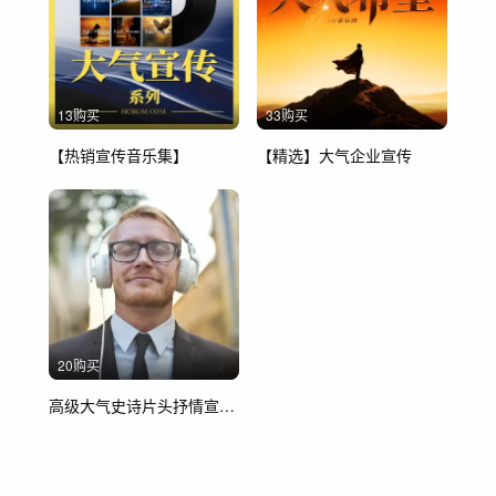
13购买
33购买
【热销宣传音乐集】
【精选】大气企业宣传
20购买
高级大气史诗片头抒情宣传
片