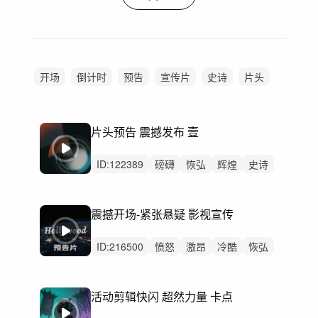
开场
倒计时
预告
宣传片
史诗
片头
酷炫
活力
动感
广告
震撼
片头预告 震撼发布 壹
ID:
122389
磅礴
恢弘
辉煌
史诗
激昂
希望
辽阔
阳光
活力
严峻
律动
无人声
中鼓点
宣传片
大气
震撼开场-紧张悬疑 影视宣传
ID:
216500
愤怒
激昂
冷酷
恢弘
紧迫
辉煌
狂野
紧张
磅礴
悬疑
史诗
恐惧
严峻
激烈
无人声
活动剪辑快闪 超然力量 卡点