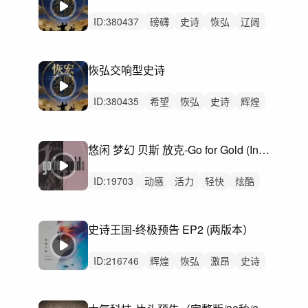
ID:
380437
磅礴
史诗
恢弘
辽阔
激昂
辉煌
希望
紧迫
严峻
激烈
大合唱
无人声
重鼓点
大气
震撼
恢弘交响型史诗
ID:
380435
希望
恢弘
史诗
辉煌
辽阔
磅礴
激昂
严峻
悠扬
精神
无人声
轻鼓点
大气
震撼
悠闲 梦幻 贝斯 放克-Go for Gold (Instrumental Version)
史诗管弦乐
ID:
19703
动感
活力
轻快
炫酷
洒脱
灵动
冷酷
开心
有趣
律动
无人声
中鼓点
悠闲
RnB
Soul
史诗王国-终极预告 EP2 (两版本）
ID:
216746
辉煌
恢弘
激昂
史诗
磅礴
希望
辽阔
紧张
动感
炫酷
紧迫
严峻
激烈
无人声
重鼓点