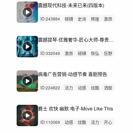
震撼现代科技-未来已来(四版本)
ID:
243884
磅礴
史诗
辉煌
激昂
辽阔
愤怒
炫酷
狂野
恢弘
动感
希望
紧张
激烈
无人声
重鼓点
震撼提琴-优雅奢华-匠心大师-尊贵高端-TVC（加长版）
ID:
332049
激昂
磅礴
恢弘
狂野
辽阔
紧迫
愤怒
史诗
辉煌
严峻
希望
紧张
激烈
无人声
重鼓点
病毒广告营销-动感节奏 喜剧预告
ID:
224822
活力
动感
炫酷
洒脱
灵动
轻快
轻松
悠扬
阳光
律动
无人声
重鼓点
节奏
快闪
活动
爵士 欢快 幽默 电子-Move Like This
ID:
110069
动感
炫酷
活力
开心
愉快
轻快
阳光
洒脱
有趣
灵动