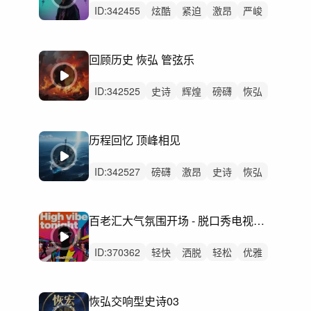
ID:
342455
炫酷
紧迫
激昂
严峻
磅礴
冷酷
活力
洒脱
狂野
史诗
动感
愤怒
辉煌
恢弘
激烈
回顾历史 恢弘 管弦乐
ID:
342525
史诗
辉煌
磅礴
恢弘
紧迫
辽阔
紧张
严峻
激昂
狂野
愤怒
希望
冷酷
激烈
大合唱
历程回忆 顶峰相见
ID:
342527
磅礴
激昂
史诗
恢弘
辽阔
辉煌
紧张
愤怒
紧迫
严峻
冷酷
激烈
无人声
重鼓点
管弦乐
百老汇大气氛围开场 - 脱口秀电视节目综艺开场串场 High vibe tonight 3版本
ID:
370362
轻快
洒脱
轻松
优雅
活力
阳光
愉快
悠闲
浪漫
慵懒
有趣
动感
灵动
律动
无人声
恢弘交响型史诗03