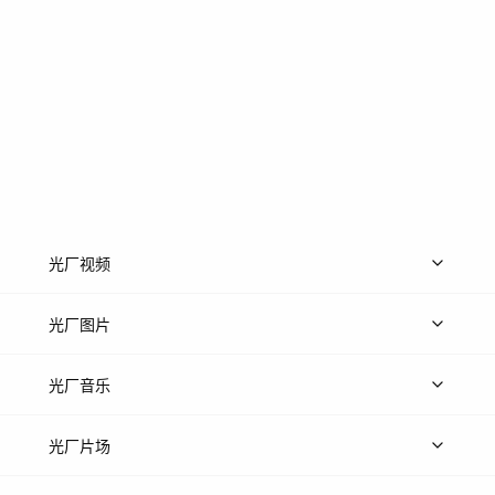
光厂视频
上传视频
精品视频
精选专辑
免费素材
光厂图片
上传图片
精品图片
光厂音乐
热门音乐
免费音效
热门歌单
立即入驻
光厂片场