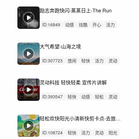
激昂
律动
无人声
重鼓点
快乐
励志奔跑快闪-蒸蒸日上-The Run
ID:
16849
动感
炫酷
开心
活力
阳光
愉快
希望
洒脱
灵动
狂野
激昂
激烈
无人声
男声
重鼓点
大气希望-山海之境
ID:
307723
悠闲
轻快
活力
灵动
轻松
悠扬
炫酷
阳光
慵懒
开心
愉快
动感
精神
无人声
中鼓点
灵动科技 轻快轻柔 宣传片讲解
ID:
393547
轻快
动感
轻松
灵动
炫酷
轻柔
愉快
阳光
清新
活力
空灵
梦幻
律动
无人声
中鼓点
轻松欢快阳光小清新快剪卡点-去旅行吧（口哨、尤克里里）
ID:
108724
轻快
活力
灵动
阳光