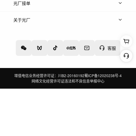
上传案例
AI找镜头
片场榜单
精选案例
光厂接单
上架服务
热门服务
创作人
关于光厂
关于我们
诚聘英才
帮助中心
权责声明
客服
增值电信业务经营许可证：川B2-20160192
蜀ICP备12020238号-4
网络文化经营许可证
违法和不良信息举报中心
切换到电脑版