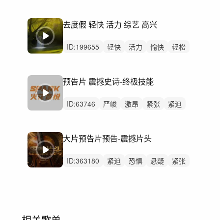
开心
愉快
清新
轻松
有趣
炫酷
可爱
幽默
律动
无人声
中鼓点
去度假 轻快 活力 综艺 高兴
ID:
199655
轻快
活力
愉快
轻松
阳光
希望
开心
动感
洒脱
灵动
炫酷
慵懒
律动
无人声
中鼓点
预告片 震撼史诗-终极技能
ID:
63746
严峻
激昂
紧张
紧迫
狂野
磅礴
愤怒
史诗
辉煌
恢弘
冷酷
恐惧
激烈
无人声
重鼓点
大片预告片预告-震撼片头
ID:
363180
紧迫
恐惧
悬疑
紧张
严峻
冷酷
磅礴
激昂
恢弘
隐秘
史诗
辉煌
激烈
无人声
重鼓点
相关歌单