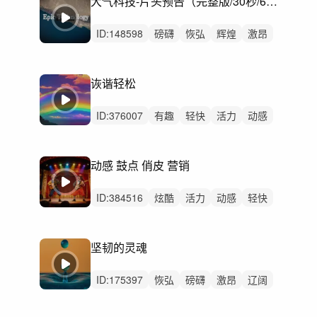
大气科技-片头预告（完整版/30秒/60秒/90秒）
ID:
148598
磅礴
恢弘
辉煌
激昂
史诗
严峻
动感
轻快
活力
辽阔
紧迫
激烈
无人声
重鼓点
宣传片
诙谐轻松
ID:
376007
有趣
轻快
活力
动感
灵动
愉快
轻松
幽默
炫酷
阳光
可爱
开心
律动
无人声
中鼓点
动感 鼓点 俏皮 营销
ID:
384516
炫酷
活力
动感
轻快
有趣
灵动
阳光
愉快
轻松
洒脱
开心
激烈
无人声
重鼓点
宣传片
坚韧的灵魂
ID:
175397
恢弘
磅礴
激昂
辽阔
辉煌
严峻
史诗
紧张
紧迫
激烈
无人声
重鼓点
古典
新古典
电影