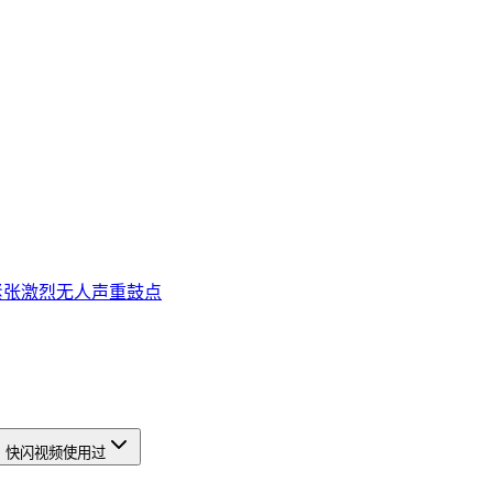
紧张
激烈
无人声
重鼓点
中关村发展集团股份有限公司 《让创新生长中关村发展集团企业文化大纲》 快闪视频
使用过