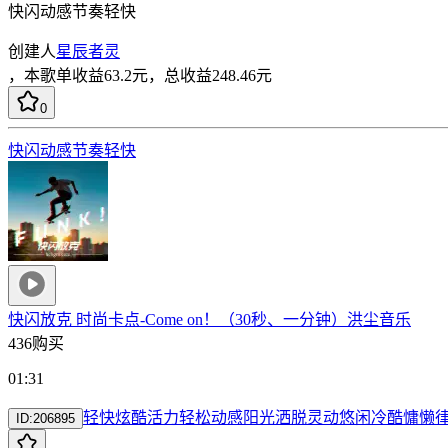
快闪动感节奏轻快
创建人
星辰者灵
，
本歌单收益
63.2
元，总收益
248.46
元
0
快闪动感节奏轻快
快闪放克 时尚卡点-Come on！（30秒、一分钟）
洪尘音乐
436购买
01:31
轻快
炫酷
活力
轻松
动感
阳光
洒脱
灵动
悠闲
冷酷
慵懒
ID:
206895