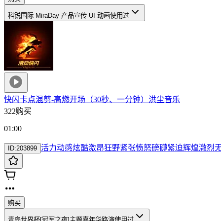
科锐国际 MiraDay 产品宣传 UI 动画
使用过
快闪卡点混剪-高燃开场（30秒、一分钟）
洪尘音乐
322购买
01:00
活力
动感
炫酷
激昂
狂野
紧张
愤怒
磅礴
紧迫
辉煌
激烈
ID:
203899
购买
青岛世界杯[冠军之夜]主题嘉年华路演
使用过