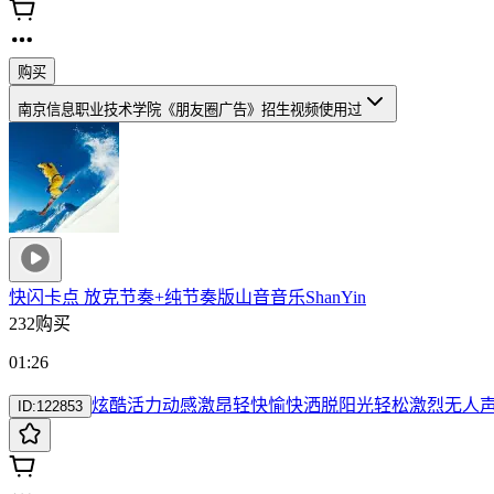
购买
南京信息职业技术学院《朋友圈广告》招生视频
使用过
快闪卡点 放克节奏+纯节奏版
山音音乐ShanYin
232购买
01:26
炫酷
活力
动感
激昂
轻快
愉快
洒脱
阳光
轻松
激烈
无人
ID:
122853