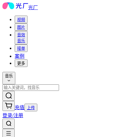
光厂
视频
图片
音效
音乐
接单
案例
更多
音乐
充值
上传
登录/注册