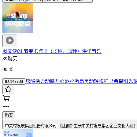
图文快闪-节奏卡点 B（15秒、30秒）
洪尘音乐
89购买
00:45
炫酷
活力
动感
开心
洒脱
激昂
灵动
轻快
狂野
希望
阳光
ID:
147788
购买