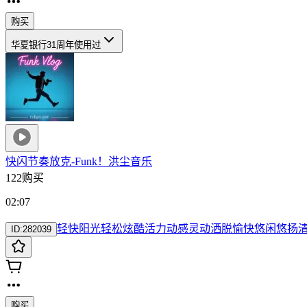
购买
华夏银行31周年
使用过
快闪节奏放克-Funk！
洪尘音乐
122购买
02:07
轻快
阳光
轻松
炫酷
活力
动感
灵动
洒脱
愉快
悠闲
悠扬
ID:
282039
购买