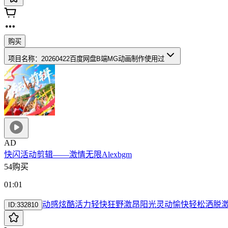
购买
项目名称：20260422百度网盘B端MG动画制作
使用过
AD
快闪活动剪辑——激情无限
Alexbgm
54购买
01:01
动感
炫酷
活力
轻快
狂野
激昂
阳光
灵动
愉快
轻松
洒脱
ID:
332810