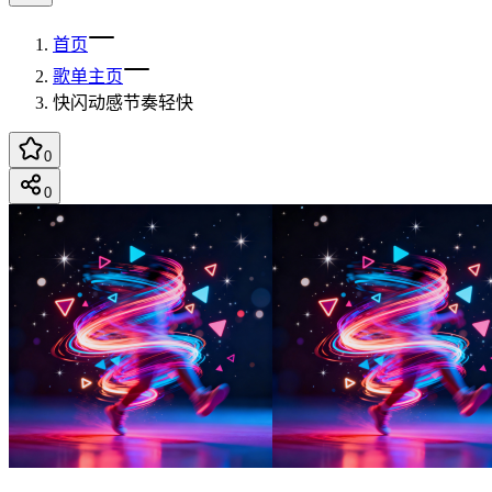
首页
歌单主页
快闪动感节奏轻快
0
0