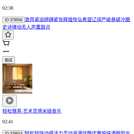
02:38
激昂
紧迫
磅礴
紧张
辉煌
恢弘
希望
辽阔
严峻
悬疑
冷酷
ID:
379556
史诗
律动
无人声
重鼓点
购买
轻松惬意-艺术灵感
米娅音乐
02:41
轻松
轻快
动感
活力
灵动
浪漫
炫酷
优雅
愉快
洒脱
阳光
ID:
379553