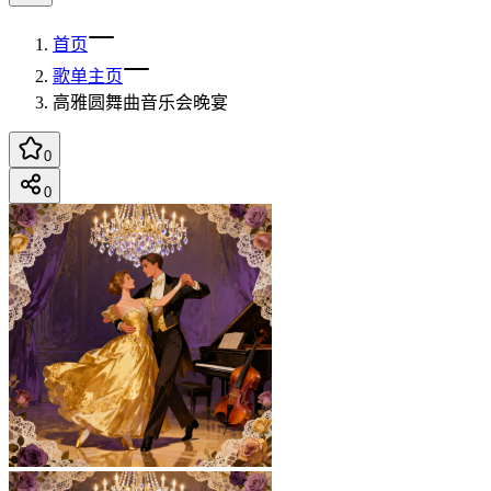
首页
歌单主页
高雅圆舞曲音乐会晚宴
0
0