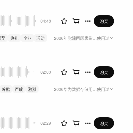
04:48
购买
颁奖
典礼
企业
活动
2026年党建回顾表彰大会
使用过
02:00
购买
冷酷
严峻
激烈
2026华为数据存储用户精英论坛暨OceanC
使用过
02:29
购买