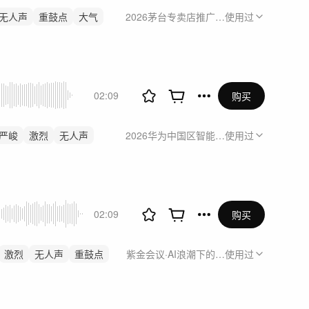
无人声
重鼓点
大气
2026茅台专卖店推广活动
使用过
02:09
购买
严峻
激烈
无人声
2026华为中国区智能协作短视频运营制作
使用过
02:09
购买
激烈
无人声
重鼓点
紫金会议·AI浪潮下的编程语言:构建可信
使用过