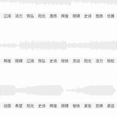
辽阔
活力
恢弘
阳光
激昂
辉煌
磅礴
史诗
悠扬
优雅
辉煌
磅礴
辽阔
恢弘
史诗
轻快
灵动
阳光
活力
轻松
动感
希望
阳光
史诗
辉煌
磅礴
愉快
紧张
恐惧
紧迫