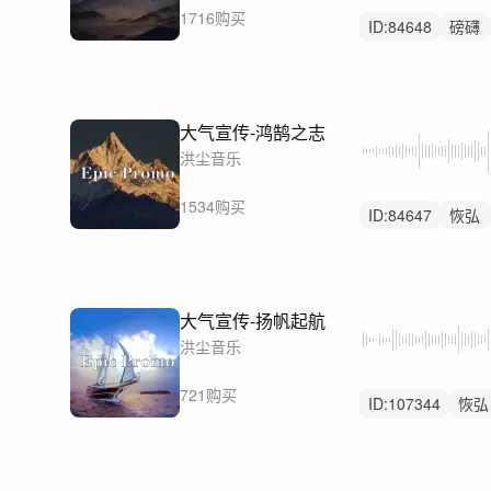
1716购买
ID:
84648
磅礴
震撼
大气宣传-鸿鹄之志
洪尘音乐
1534购买
ID:
84647
恢弘
重鼓点
大气宣传-扬帆起航
洪尘音乐
721购买
ID:
107344
恢弘
大气