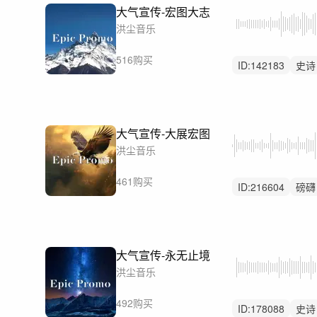
大气宣传-宏图大志
洪尘音乐
516购买
ID:
142183
史诗
震撼
大气宣传-大展宏图
洪尘音乐
461购买
ID:
216604
磅礴
企业
大气宣传-永无止境
洪尘音乐
492购买
ID:
178088
史诗