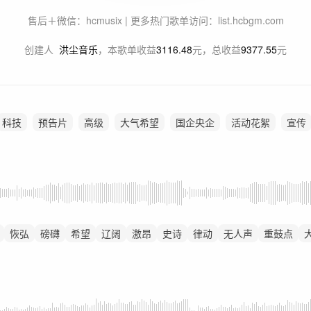
售后＋微信：hcmusix | 更多热门歌单访问：list.hcbgm.com
创建人
洪尘音乐
，
本歌单收益
3116.48
元，总收益
9377.55
元
科技
预告片
高级
大气希望
国企央企
活动花絮
宣传
恢弘
磅礴
希望
辽阔
激昂
史诗
律动
无人声
重鼓点