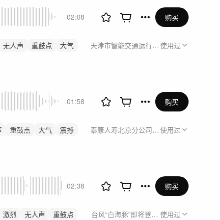
02:08
购买
无人声
重鼓点
大气
天津市智能交通运行监测中心《天津市综合
使用过
01:58
购买
声
重鼓点
大气
震撼
泰康人寿北京分公司宣传视频
使用过
02:38
购买
激烈
无人声
重鼓点
台风“白海豚”即将登陆 这场紧急消缺赶在
使用过