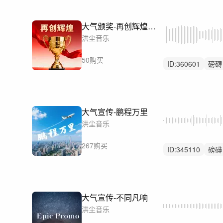
大气颁奖-再创辉煌（高潮版+渐进版+30秒快剪版）
洪尘音乐
50购买
ID:
360601
磅礴
党政
大气宣传-鹏程万里
洪尘音乐
267购买
ID:
345110
磅礴
无人声
大气宣传-不同凡响
洪尘音乐