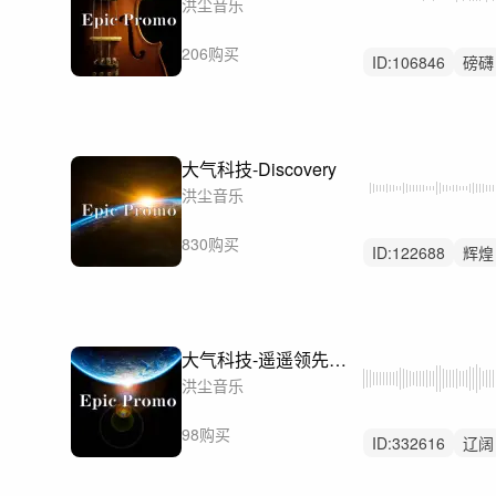
洪尘音乐
206购买
ID:
106846
磅礴
科技
大气科技-Discovery
洪尘音乐
830购买
ID:
122688
辉煌
科技
大气科技-遥遥领先（一分钟剪辑版、完整版、30秒版）
洪尘音乐
98购买
ID:
332616
辽阔
大气