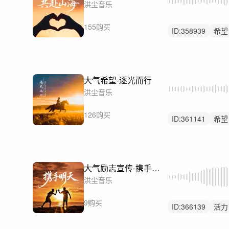
洪尘音乐
155购买
ID:
358939
希望
励志
大气希望-逐光而行
洪尘音乐
126购买
ID:
361141
希望
中鼓点
大气励志宣传-携手明天（三版本，2分钟，1分钟，30秒）
洪尘音乐
9购买
ID:
366139
活力
激烈