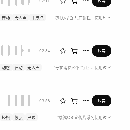
02:11
购买
律动
无人声
中鼓点
《聚力绿色 共启新程》城商行绿色金融发
使用过
02:34
购买
动感
律动
无人声
“守护消费公平”行业自律倡议仪式
使用过
03:56
购买
轻松
恢弘
严峻
“康鸿OS”宣传片系列
使用过