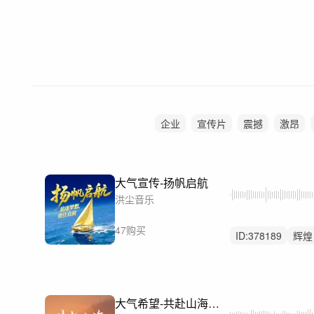
企业
宣传片
震撼
激昂
大气宣传-扬帆启航
洪尘音乐
47购买
ID:
378189
辉煌
向上
大气希望-共赴山海（励志温暖积极奋进）