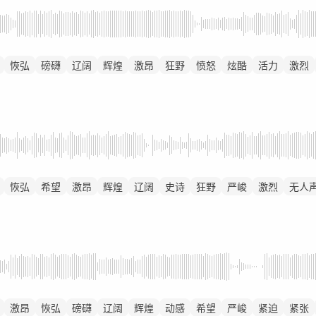
恢弘
磅礴
辽阔
辉煌
激昂
狂野
愤怒
炫酷
活力
激烈
恢弘
希望
激昂
辉煌
辽阔
史诗
狂野
严峻
激烈
无人
激昂
恢弘
磅礴
辽阔
辉煌
动感
希望
严峻
紧迫
紧张