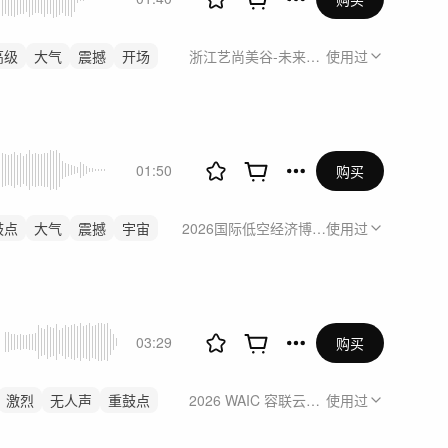
高级
大气
震撼
开场
浙江艺尚美谷-未来愿景系列主题视频
使用过
01:50
购买
鼓点
大气
震撼
宇宙
2026国际低空经济博览会沃兰特展台视频
使用过
03:29
购买
激烈
无人声
重鼓点
2026 WAIC 容联云企业级Agent的进
使用过