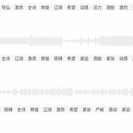
恢弘
激昂
史诗
辉煌
辽阔
希望
动感
活力
洒脱
激烈
史诗
辽阔
激昂
辉煌
磅礴
希望
紧迫
洒脱
紧张
动感
磅礴
史诗
辉煌
辽阔
激昂
希望
紧张
严峻
感动
紧迫