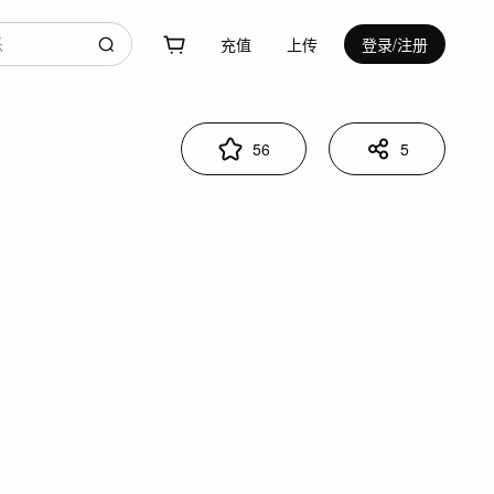
充值
上传
登录/注册
56
5