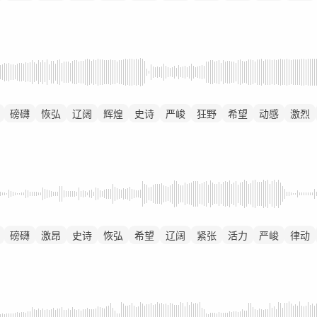
磅礴
恢弘
辽阔
辉煌
史诗
严峻
狂野
希望
动感
激烈
磅礴
激昂
史诗
恢弘
希望
辽阔
紧张
活力
严峻
律动