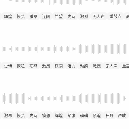
辉煌
恢弘
激昂
辽阔
希望
史诗
激烈
无人声
重鼓点
史诗
恢弘
磅礴
激昂
辽阔
活力
动感
激烈
无人声
重
激昂
恢弘
史诗
愤怒
辉煌
紧张
磅礴
紧迫
狂野
严峻