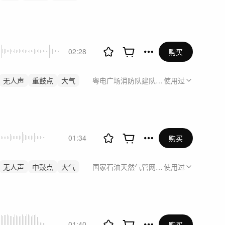
02:28
购买
无人声
重鼓点
大气
粤电广场消防队建队宣传
使用过
01:34
购买
无人声
中鼓点
大气
国家石油天然气管网集团有限公司建设项
使用过
01:40
购买