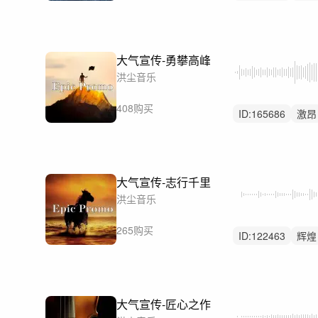
大气
大气宣传-勇攀高峰
洪尘音乐
408购买
ID:
165686
激昂
震撼
大气宣传-志行千里
洪尘音乐
265购买
ID:
122463
辉煌
震撼
大气宣传-匠心之作