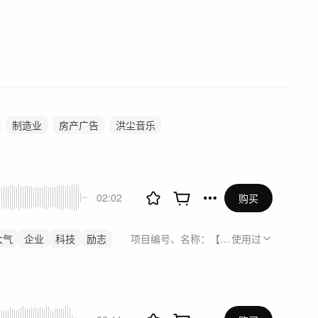
制造业
房产广告
洪尘音乐
02:02
购买
大气
企业
科技
励志
项目编号、名称：【PRL2606136】华为
使用过