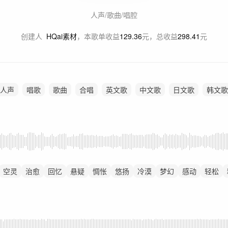
人声/歌曲/唱腔
创建人
HQai素材
，
本歌单收益
129.36
元，总收益
298.41
元
人声
唱歌
歌曲
合唱
英文歌
中文歌
日文歌
韩文歌
空灵
治愈
回忆
悬疑
惆怅
悠扬
冷漠
梦幻
感动
轻松