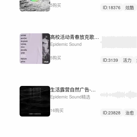
5购买
ID:
18376
炫酷
高校活动青春放克歌曲-You Left Behind
Epidemic Sound
5购买
ID:
3139
活力
生活露营自然广告-涟漪-The Ripples
Epidemic Sound精选
16购买
ID:
23828
治愈
浪漫