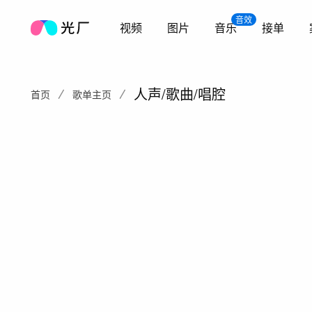
音效
视频
图片
音乐
接单
人声/歌曲/唱腔
首页
歌单主页