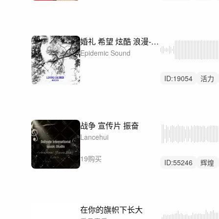
婚礼 希望 炫酷 浪漫-Beautiful
Epidemic Sound
ID:
19054
活力
战争 宣传片 振奋
Lancehui
19购买
ID:
55246
辉煌
宣传片
振奋
在你的旗帜下长大