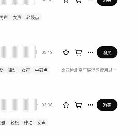
男声
女声
轻鼓点
03:19
购买
爱
律动
女声
中鼓点
比亚迪北京车展混剪
使用过
03:08
购买
优雅
轻松
律动
女声