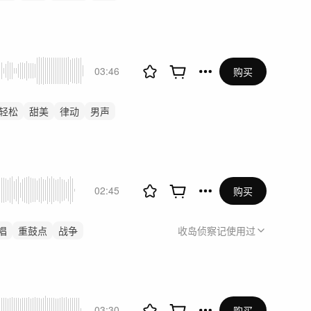
03:46
购买
轻松
甜美
律动
男声
02:45
购买
唱
重鼓点
战争
收岛侦察记
使用过
03:30
购买