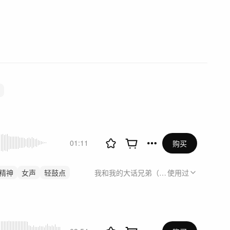
01:11
购买
精神
女声
轻鼓点
我和我的大话兄弟（大话西游2回流剧）
使用过