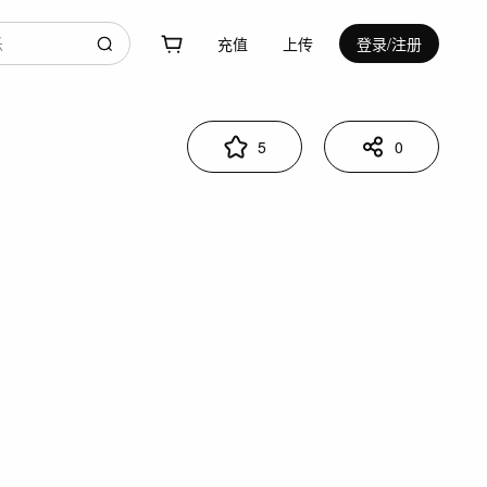
充值
上传
登录/注册
5
0