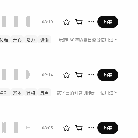
03:10
购买
优雅
开心
活力
慵懒
乐道L60海边夏日漫谈
使用过
02:14
购买
清新
悠闲
律动
男声
使用过
03:05
购买