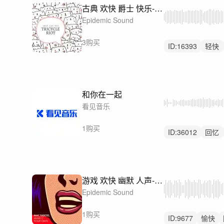
古典 欢快 爵士 快乐-Voices of Harlem
Epidemic Sound
3购买
ID:
16393
轻快
和你在一起
看见音乐
1购买
ID:
36012
回忆
轻鼓点
游戏 欢快 幽默 人声-Did You Miss Us
Epidemic Sound
1购买
ID:
9677
愉快