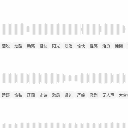
洒脱
炫酷
动感
轻快
阳光
浪漫
愉快
性感
治愈
慵懒
磅礴
恢弘
辽阔
史诗
激昂
紧迫
严峻
激烈
无人声
大合