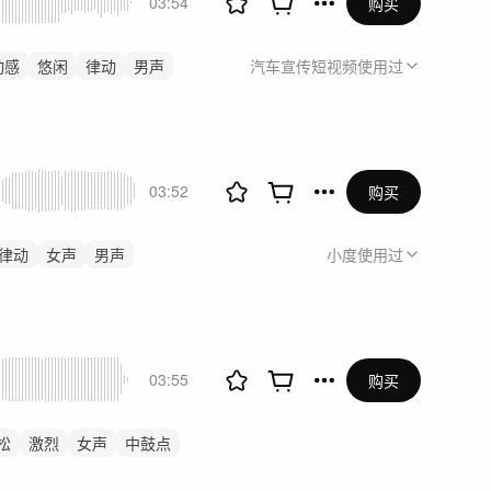
03:54
购买
动感
悠闲
律动
男声
汽车宣传短视频
使用过
03:52
购买
律动
女声
男声
小度
使用过
03:55
购买
松
激烈
女声
中鼓点