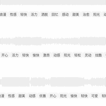
浪漫
性感
轻快
活力
洒脱
回忆
感动
甜美
治愈
阳光
开心
活力
轻快
愉快
激昂
动感
阳光
轻松
灵动
炫酷
浪漫
性感
甜美
动感
优雅
开心
阳光
愉快
轻快
可爱
轻