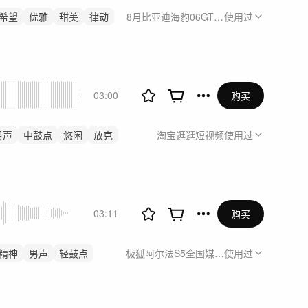
希望
优雅
甜美
律动
8月比亚迪海豹06GT成都车展传播
使用过
03:00
购买
男声
中鼓点
悠闲
放克
淘宝逛逛短视频
使用过
03:11
购买
精神
男声
轻鼓点
极狐阿尔法S5全国媒体试驾会 宣传视频
使用过