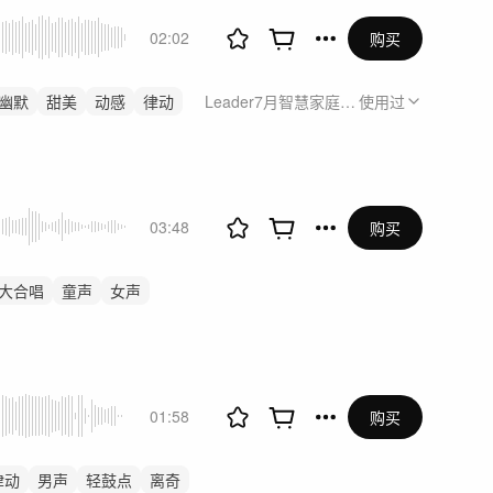
02:02
购买
幽默
甜美
动感
律动
Leader7月智慧家庭传播
使用过
03:48
购买
大合唱
童声
女声
01:58
购买
律动
男声
轻鼓点
离奇