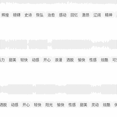
辉煌
磅礴
史诗
恢弘
治愈
感动
回忆
激昂
辽阔
精神
活力
甜美
轻快
动感
开心
浪漫
洒脱
愉快
性感
炫酷
可
洒脱
动感
开心
轻快
阳光
愉快
性感
甜美
灵动
炫酷