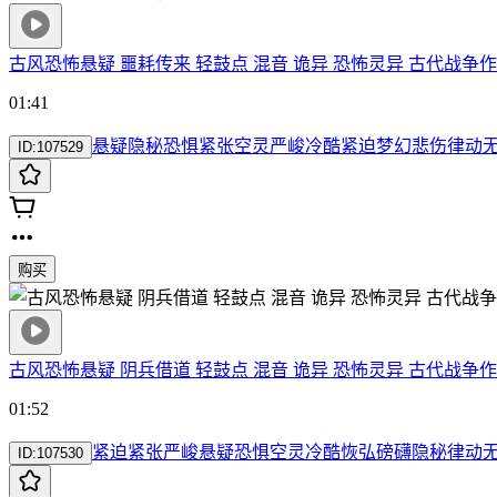
古风恐怖悬疑 噩耗传来 轻鼓点 混音 诡异 恐怖灵异 古代战争
作
01:41
悬疑
隐秘
恐惧
紧张
空灵
严峻
冷酷
紧迫
梦幻
悲伤
律动
ID:
107529
购买
古风恐怖悬疑 阴兵借道 轻鼓点 混音 诡异 恐怖灵异 古代战争
作
01:52
紧迫
紧张
严峻
悬疑
恐惧
空灵
冷酷
恢弘
磅礴
隐秘
律动
ID:
107530