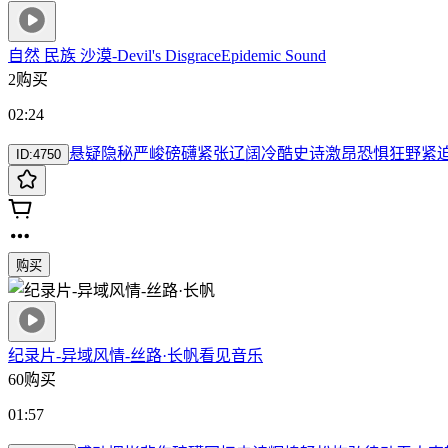
自然 民族 沙漠-Devil's Disgrace
Epidemic Sound
2购买
02:24
悬疑
隐秘
严峻
磅礴
紧张
辽阔
冷酷
史诗
激昂
恐惧
狂野
紧
ID:
4750
购买
纪录片-异域风情-丝路·长帆
看见音乐
60购买
01:57