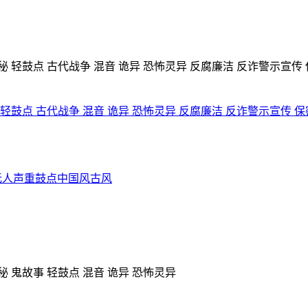
轻鼓点 古代战争 混音 诡异 恐怖灵异 反腐廉洁 反诈警示宣传 保
无人声
重鼓点
中国风
古风