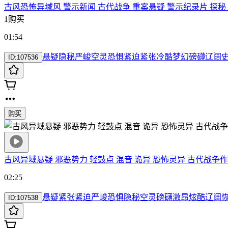
古风恐怖异域风 警示新闻 古代战争 重案悬疑 警示纪录片 探秘 
1购买
01:54
悬疑
隐秘
严峻
空灵
恐惧
紧迫
紧张
冷酷
梦幻
磅礴
辽阔
ID:
107536
购买
古风异域悬疑 邪恶势力 轻鼓点 混音 诡异 恐怖灵异 古代战争
作
02:25
悬疑
紧张
紧迫
严峻
恐惧
隐秘
空灵
磅礴
激昂
炫酷
辽阔
ID:
107538