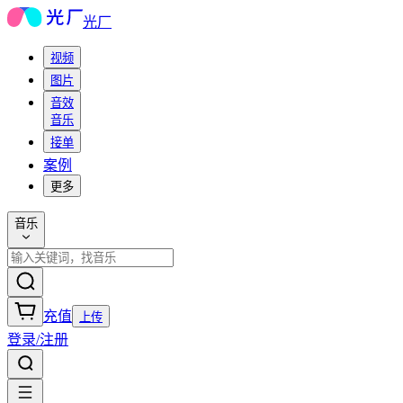
光厂
视频
图片
音效
音乐
接单
案例
更多
音乐
充值
上传
登录/注册