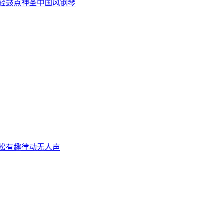
轻鼓点
神圣
中国风
钢琴
松
有趣
律动
无人声