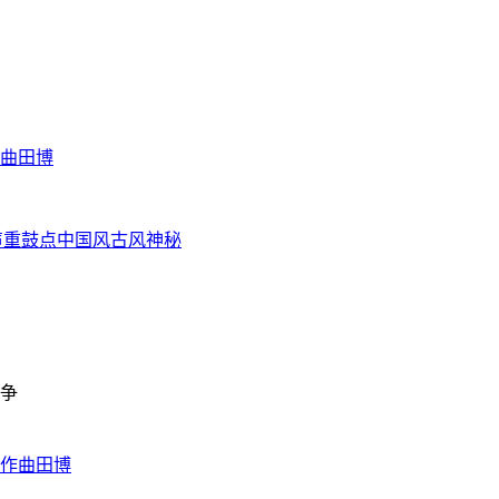
曲田博
声
重鼓点
中国风
古风
神秘
作曲田博