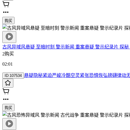
购买
古风异域风悬疑 至暗时刻 警示新闻 重案悬疑 警示纪录片 探秘 
2购买
02:01
悬疑
隐秘
紧迫
严峻
冷酷
空灵
紧张
恐惧
恢弘
磅礴
律动
ID:
107534
购买