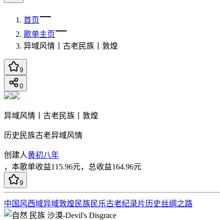
首页
歌单主页
异域风情丨古老民族丨敦煌
9
0
异域风情丨古老民族丨敦煌
历史民族古老异域风情
创建人
黄初八年
，
本歌单收益
115.96
元，总收益
164.96
元
9
中国风
西域
异域
敦煌
民族
民乐
古老
纪录片
历史
丝绸之路