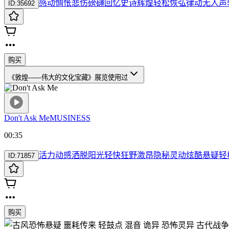
感动
惆怅
悲伤
磅礴
回忆
史诗
辉煌
轻松
恢弘
律动
无人声
ID:
35692
购买
《敦煌——伟大的文化宝藏》展览
使用过
Don't Ask Me
MUSINESS
00:35
活力
动感
洒脱
阳光
轻快
狂野
激昂
隐秘
灵动
炫酷
悬疑
轻
ID:
71857
购买