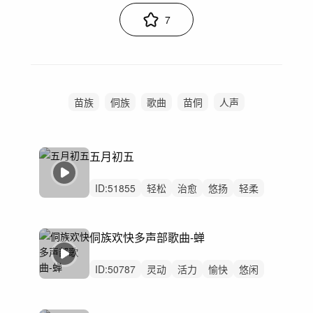
7
苗族
侗族
歌曲
苗侗
人声
五月初五
ID:
51855
轻松
治愈
悠扬
轻柔
愉快
惆怅
空灵
悠闲
精神
女声
大合唱
无鼓点
神秘
世界与国家
侗族欢快多声部歌曲-蝉
中国风
ID:
50787
灵动
活力
愉快
悠闲
轻快
开心
阳光
动感
洒脱
炫酷
感动
优雅
慵懒
轻松
律动