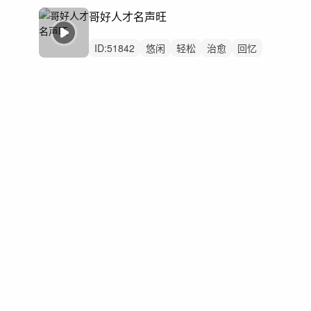
大合唱
无鼓点
快乐
世界与国家
哥好人才名声旺
中国风
ID:
51842
悠闲
轻松
治愈
回忆
悠扬
感动
惆怅
轻快
轻柔
慵懒
精神
女声
大合唱
无鼓点
优雅