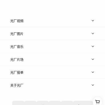
光厂视频
上传视频
精品视频
精选专辑
免费素材
光厂图片
上传图片
精品图片
光厂音乐
热门音乐
免费音效
热门歌单
立即入驻
光厂片场
上传案例
AI找镜头
片场榜单
精选案例
光厂接单
上架服务
热门服务
创作人
关于光厂
关于我们
诚聘英才
帮助中心
权责声明