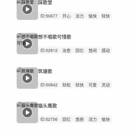
踩歌堂
ID:
50677
开心
活力
愉快
轻快
阳光
轻松
希望
洒脱
有趣
精神
大合唱
无鼓点
快乐
世界与国家
想不唱歌可惜歌
中国风
ID:
52812
治愈
回忆
悠闲
感动
隐秘
轻松
精神
女声
大合唱
无鼓点
神秘
世界与国家
中国风
筑塘歌
侗族
中文歌曲
ID:
50842
轻松
轻快
可爱
灵动
开心
愉快
悠扬
希望
治愈
回忆
感动
优雅
有趣
悠闲
精神
猫头鹰歌
ID:
52756
回忆
悠扬
活力
愉快
治愈
阳光
可爱
轻松
精神
童声