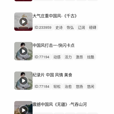
希望
灵动
阳光
辉煌
恢弘
清新
活力
悠闲
史诗
律动
无人声
大气庄重中国风-《千古》
ID:
233959
史诗
恢弘
辽阔
磅礴
激昂
辉煌
严峻
紧迫
愤怒
狂野
希望
律动
无人声
重鼓点
中国风
中国风打击一-快闪卡点
ID:
77194
动感
活力
激昂
炫酷
磅礴
灵动
轻快
开心
辽阔
紧迫
律动
无人声
重鼓点
中国风
古风
纪录片 中国 风情 美食
ID:
77184
轻松
治愈
悠扬
悠闲
感动
轻柔
轻快
回忆
愉快
开心
活力
惆怅
灵动
精神
无人声
震撼中国风《无疆》-气吞山河