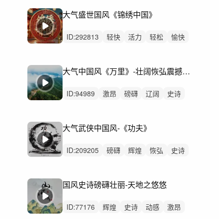
严峻
激烈
无人声
重鼓点
轻快
大气盛世国风《锦绣中国》
ID:
292813
轻快
活力
轻松
愉快
洒脱
灵动
炫酷
动感
开心
悠闲
清新
阳光
冷酷
律动
无人声
大气中国风《万里》-壮阔恢弘震撼史诗
ID:
94989
激昂
磅礴
辽阔
史诗
恢弘
辉煌
悠扬
洒脱
动感
激烈
无人声
中鼓点
大气
国风
古风
大气武侠中国风-《功夫》
ID:
209205
磅礴
辉煌
恢弘
史诗
希望
激昂
轻快
活力
洒脱
炫酷
辽阔
优雅
轻松
律动
无人声
国风史诗磅礴壮丽-天地之悠悠
ID:
77176
辉煌
史诗
动感
激昂