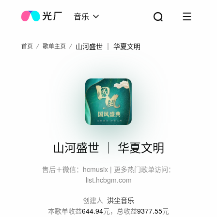
音乐
山河盛世 ｜ 华夏文明
首页
歌单主页
山河盛世 ｜ 华夏文明
售后＋微信：hcmusix | 更多热门歌单访问：
list.hcbgm.com
创建人
洪尘音乐
本歌单收益
644.94
元，总收益
9377.55
元