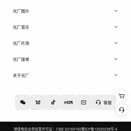
上传视频
精品视频
精选专辑
免费素材
光厂图片
上传图片
精品图片
光厂音乐
热门音乐
免费音效
热门歌单
立即入驻
光厂片场
上传案例
AI找镜头
片场榜单
精选案例
光厂接单
上架服务
热门服务
创作人
关于光厂
关于我们
诚聘英才
帮助中心
权责声明
客服
增值电信业务经营许可证：川B2-20160192
蜀ICP备12020238号-4