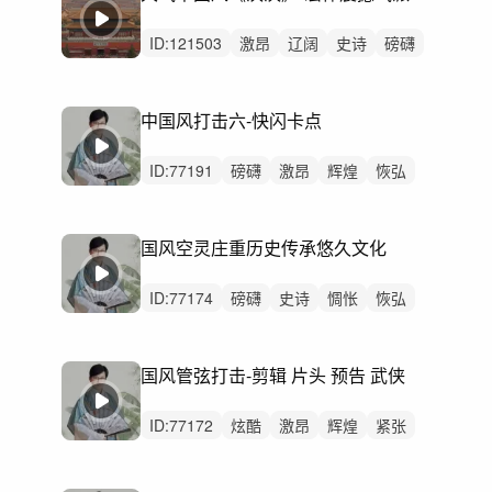
ID:
121503
激昂
辽阔
史诗
磅礴
希望
恢弘
辉煌
动感
严峻
狂野
激烈
无人声
重鼓点
中国风
国风
中国风打击六-快闪卡点
ID:
77191
磅礴
激昂
辉煌
恢弘
紧张
灵动
炫酷
辽阔
希望
隐秘
紧迫
动感
严峻
激烈
无人声
国风空灵庄重历史传承悠久文化
ID:
77174
磅礴
史诗
惆怅
恢弘
隐秘
回忆
辽阔
辉煌
悠扬
感动
空灵
悲伤
精神
无人声
中鼓点
国风管弦打击-剪辑 片头 预告 武侠
ID:
77172
炫酷
激昂
辉煌
紧张
恢弘
磅礴
紧迫
活力
史诗
动感
严峻
狂野
阳光
灵动
律动