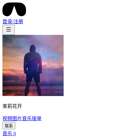
登录/注册
茉莉花开
视频
图片
音乐
接单
联系
音乐
0