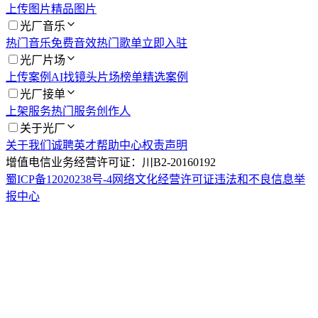
上传图片
精品图片
光厂音乐
热门音乐
免费音效
热门歌单
立即入驻
光厂片场
上传案例
AI找镜头
片场榜单
精选案例
光厂接单
上架服务
热门服务
创作人
关于光厂
关于我们
诚聘英才
帮助中心
权责声明
增值电信业务经营许可证：川B2-20160192
蜀ICP备12020238号-4
网络文化经营许可证
违法和不良信息举
报中心