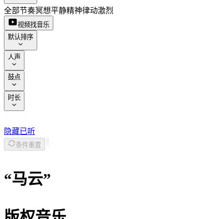
全部节奏
冥想
平静
精神
律动
激烈
视频找音乐
默认排序
人声
鼓点
时长
隐藏已听
条件重置
“
马云
”
版权音乐