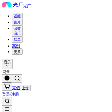
光厂
视频
图片
音效
音乐
接单
案例
更多
音乐
充值
上传
登录/注册