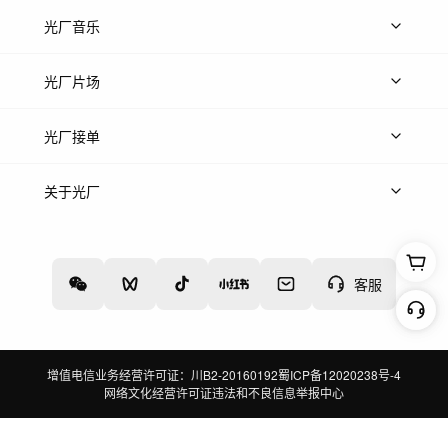
上传图片
精品图片
光厂音乐
热门音乐
免费音效
热门歌单
立即入驻
光厂片场
上传案例
AI找镜头
片场榜单
精选案例
光厂接单
上架服务
热门服务
创作人
关于光厂
关于我们
诚聘英才
帮助中心
权责声明
客服
增值电信业务经营许可证：川B2-20160192
蜀ICP备12020238号-4
网络文化经营许可证
违法和不良信息举报中心