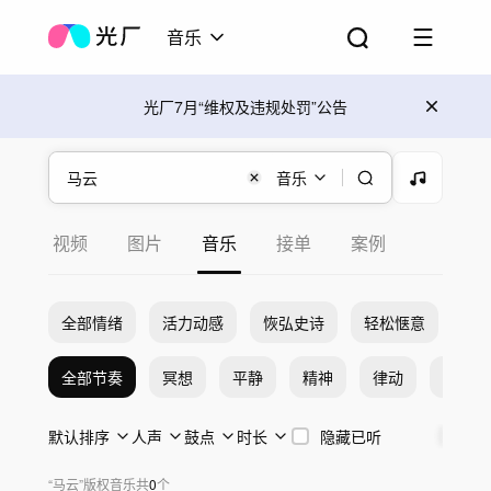
音乐
光厂7月“维权及违规处罚”公告
音乐
视频
图片
音乐
接单
案例
全部情绪
活力动感
恢弘史诗
轻松惬意
希
全部节奏
冥想
平静
精神
律动
激烈
默认排序
人声
鼓点
时长
隐藏已听
“
马云
”
版权音乐
共
0
个