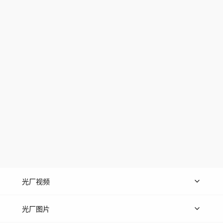
光厂视频
上传视频
精品视频
精选专辑
免费素材
光厂图片