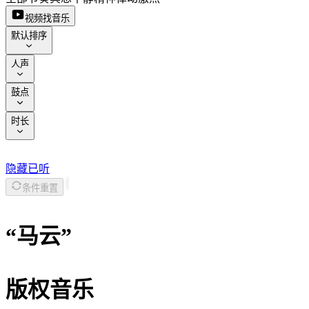
视频找音乐
默认排序
人声
鼓点
时长
隐藏已听
条件重置
“
马云
”
版权音乐