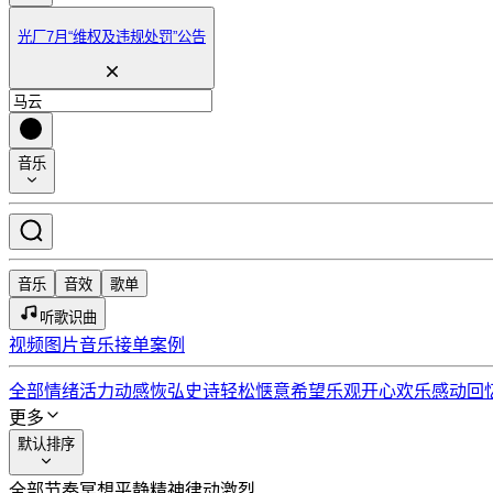
光厂7月“维权及违规处罚”公告
音乐
音乐
音效
歌单
听歌识曲
视频
图片
音乐
接单
案例
全部情绪
活力动感
恢弘史诗
轻松惬意
希望乐观
开心欢乐
感动回
更多
默认排序
全部节奏
冥想
平静
精神
律动
激烈