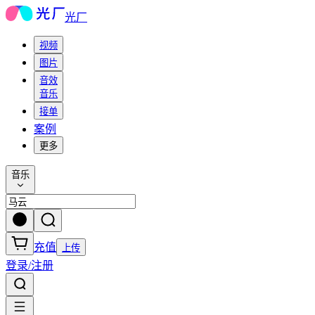
光厂
视频
图片
音效
音乐
接单
案例
更多
音乐
充值
上传
登录/注册