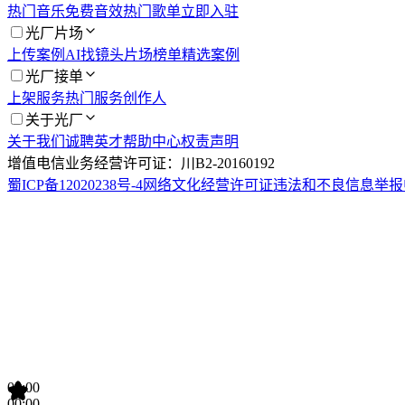
热门音乐
免费音效
热门歌单
立即入驻
光厂片场
上传案例
AI找镜头
片场榜单
精选案例
光厂接单
上架服务
热门服务
创作人
关于光厂
关于我们
诚聘英才
帮助中心
权责声明
增值电信业务经营许可证：川B2-20160192
蜀ICP备12020238号-4
网络文化经营许可证
违法和不良信息举报
00:00
00:00