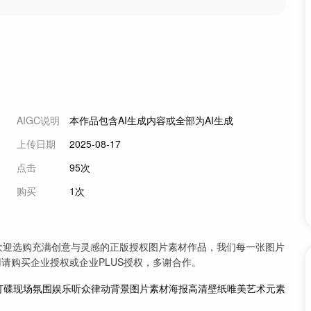
AIGC说明
本作品包含AI生成内容或全部为AI生成
上传日期
2025-08-17
点击
95次
购买
1次
：欢迎选购充满创意与灵感的正版授权图片素材作品，我们每一张图片
请购买企业授权或企业PLUS授权，多谢合作。
打碟
现场
氛围
娱乐
听众
律动
背景
图片
素材
海报
高清
壁纸
唯美
艺术
元素