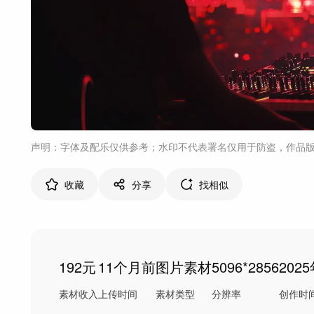
声明：字体及配乐仅供参考；水印不代表署名仅用于防盗，作品
收藏
分享
找相似
192元
11个月前
图片素材
5096*2856
202
素材收入
上传时间
素材类型
分辨率
创作时