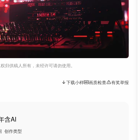
版权归供稿人所有，未经许可请勿使用。
下载小样
画质检查
有奖举报
5年
含AI
间
创作类型