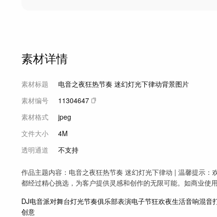
素材详情
素材标题
电音之夜狂热节奏 迷幻灯光下律动背景图片
素材编号
11304647
素材格式
jpeg
文件大小
4M
透明通道
不支持
作品主题内容：电音之夜狂热节奏 迷幻灯光下律动 | 温馨提示
都经过精心挑选，为客户提供灵感和创作的无限可能。如商业使用
DJ
电音
派对
舞台
灯光
节奏
俱乐部
表演
电子
节
狂欢
夜生活
音响
混音
创意