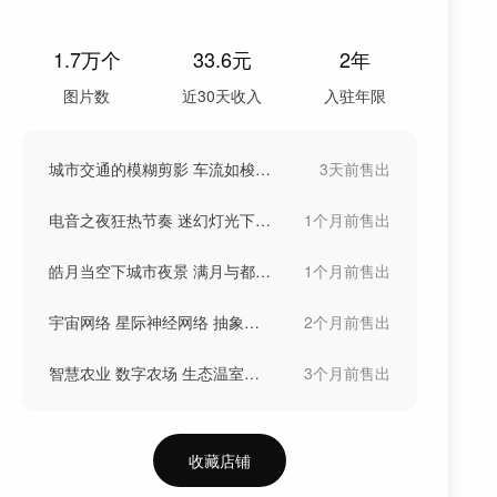
1.7万
个
33.6
元
2年
图片数
近30天收入
入驻年限
城市交通的模糊剪影 车流如梭的都市景象
3天前
售出
电音之夜狂热节奏 迷幻灯光下律动背景图片
1个月前
售出
皓月当空下城市夜景 满月与都市静谧夜色满
1个月前
售出
宇宙网络 星际神经网络 抽象科技未来梦
2个月前
售出
智慧农业 数字农场 生态温室大棚
3个月前
售出
收藏店铺