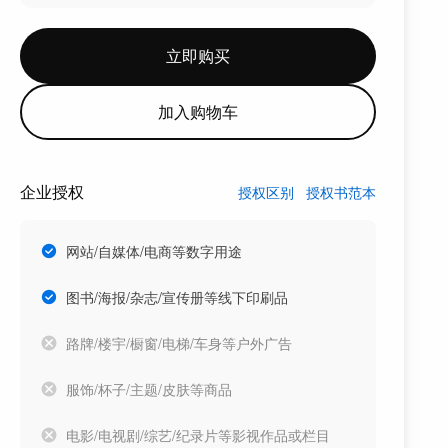
立即购买
加入购物车
企业授权
授权区别
授权书范本
网站/自媒体/电商等数字用途
图书/海报/杂志/宣传册等线下印刷品
路牌/楼宇/橱窗/电梯/车身等户外广告
服饰/杯子/主题/皮肤等商品
电影/电视剧/综艺/纪录片等影视作品或栏目