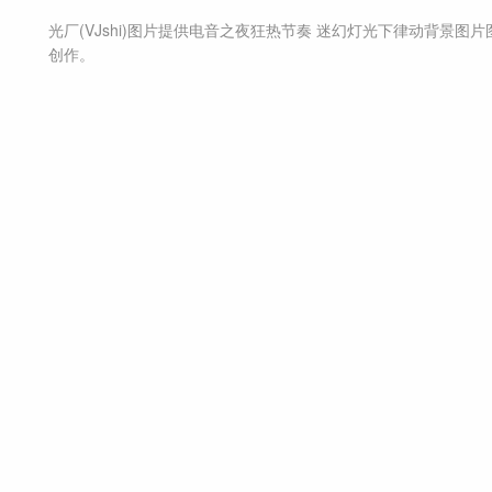
光厂(VJshi)图片提供
电音之夜狂热节奏 迷幻灯光下律动背景图片
创作。