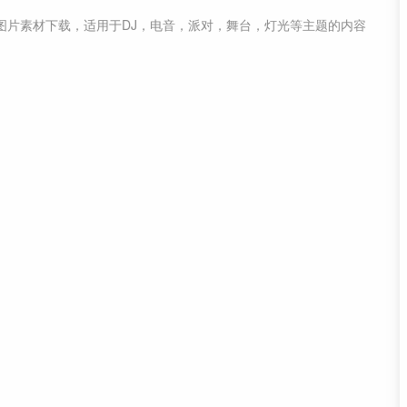
图片素材
下载，适用于
DJ，电音，派对，舞台，灯光等主题
的内容