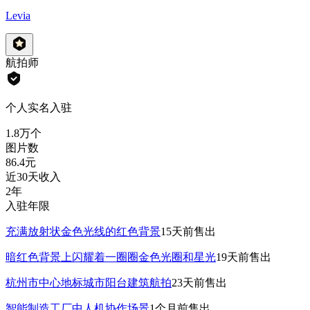
Levia
航拍师
个人实名入驻
1.8万
个
图片数
86.4
元
近30天收入
2年
入驻年限
充满放射状金色光线的红色背景
15天前
售出
暗红色背景上闪耀着一圈圈金色光圈和星光
19天前
售出
杭州市中心地标城市阳台建筑航拍
23天前
售出
智能制造工厂中人机协作场景
1个月前
售出