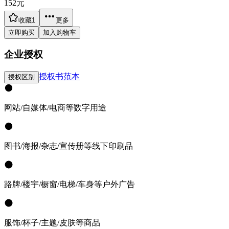
152
元
收藏
1
更多
立即购买
加入购物车
企业授权
授权书范本
授权区别
网站/自媒体/电商等数字用途
图书/海报/杂志/宣传册等线下印刷品
路牌/楼宇/橱窗/电梯/车身等户外广告
服饰/杯子/主题/皮肤等商品