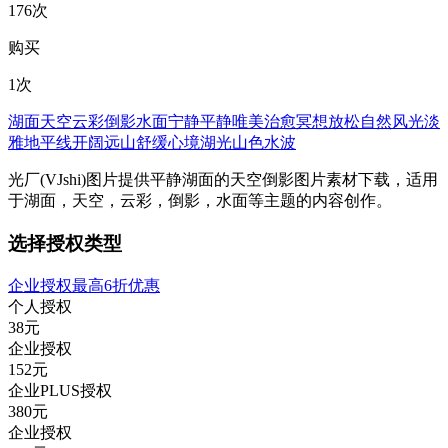
176次
购买
1次
湖面
天空
云彩
倒影
水面
宁静
平静
唯美
治愈
冥想
放松
自然风光
淡
雅
地平线
开阔
远山
舒缓
心境
湖光山色
水波
光厂(VJshi)图片提供
平静湖面的天空倒影
图片素材
下载，适用
于
湖面，天空，云彩，倒影，水面等主题
的内容创作。
选择授权类型
企业授权最高6折优惠
个人授权
38
元
企业授权
152
元
企业PLUS授权
380
元
企业授权