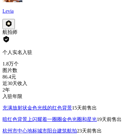
Levia
航拍师
个人实名入驻
1.8万
个
图片数
86.4
元
近30天收入
2年
入驻年限
充满放射状金色光线的红色背景
15天前
售出
暗红色背景上闪耀着一圈圈金色光圈和星光
19天前
售出
杭州市中心地标城市阳台建筑航拍
23天前
售出