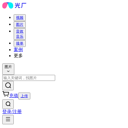
视频
图片
音效
音乐
接单
案例
更多
图片
充值
上传
登录/注册