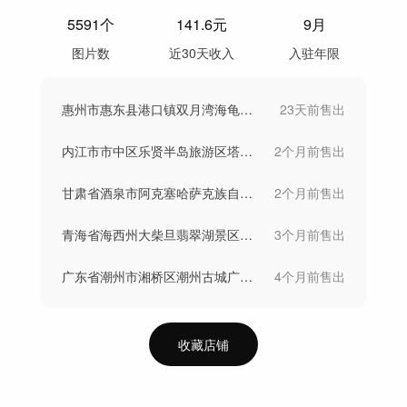
5591
个
141.6
元
9月
图片数
近30天收入
入驻年限
惠州市惠东县港口镇双月湾海龟湾航拍
23天前
售出
内江市市中区乐贤半岛旅游区塔山公园航拍
2个月前
售出
甘肃省酒泉市阿克塞哈萨克族自治县当金山口
2个月前
售出
青海省海西州大柴旦翡翠湖景区航拍
3个月前
售出
广东省潮州市湘桥区潮州古城广济楼夜景航拍
4个月前
售出
收藏店铺