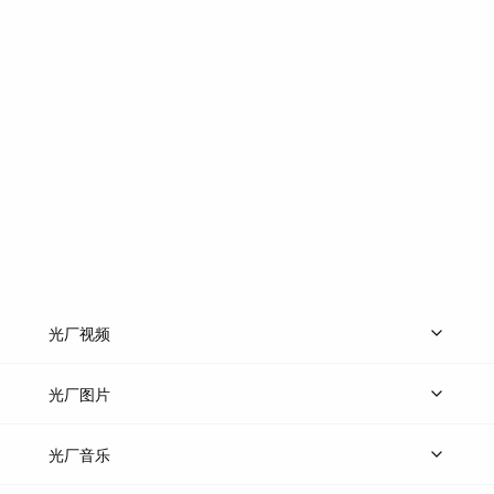
光厂视频
上传视频
精品视频
精选专辑
免费素材
光厂图片
上传图片
精品图片
光厂音乐