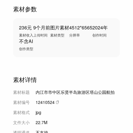
素材参数
236元
9个月前
图片素材
4512*6565
2024年
素材收入
上传时间
素材类型
分辨率
创作时间
不含AI
创作类型
素材详情
素材标题
内江市市中区乐贤半岛旅游区塔山公园航拍
素材编号
12410524
素材格式
jpg
文件大小
22.7M
透明通道
不支持