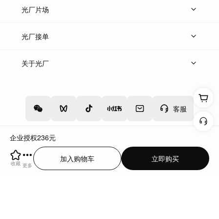
热门音乐
免费音效
热门歌单
立即入驻
光厂片场
上传案例
AI找镜头
片场榜单
精选案例
光厂接单
上架服务
热门服务
创作人
关于光厂
关于我们
诚聘英才
帮助中心
权责声明
客服
企业授权
236
元
增值电信业务经营许可证：川B2-20160192
蜀ICP备12020238号-4
加入购物车
立即购买
川公网安备51019002000262
违法和不良信息举报中心
收藏
更多
切换到电脑版