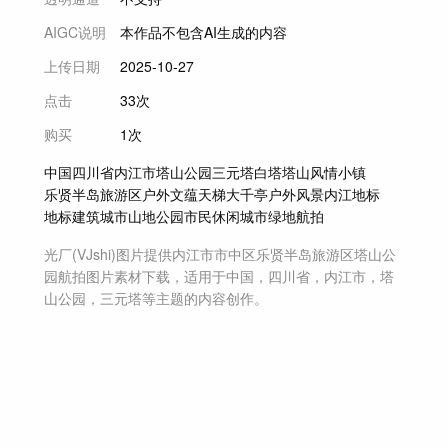
AIGC说明
本作品不包含AI生成的内容
上传日期
2025-10-27
点击
33次
购买
1次
中国
四川省
内江市
塔山公园
三元塔
白塔
塔山风情小镇
乐贤半岛旅游区
户外
文蕴天梯
大千亭
户外风景
内江地标
地标建筑
城市山地公园
市民休闲
城市绿地
航拍
光厂(VJshi)图片提供
内江市市中区乐贤半岛旅游区塔山公
园航拍
图片素材
下载，适用于
中国，四川省，内江市，塔
山公园，三元塔等主题
的内容创作。