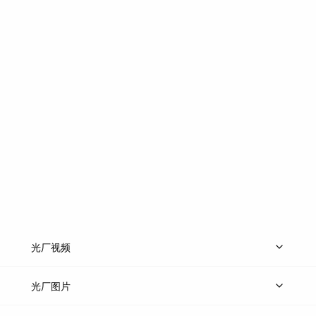
光厂视频
上传视频
精品视频
精选专辑
免费素材
光厂图片