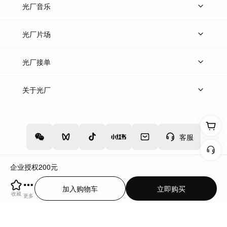
上传图片
精品图片
光厂音乐
热门音乐
免费音效
热门歌单
立即入驻
光厂片场
上传案例
AI找镜头
片场榜单
精选案例
光厂接单
上架服务
热门服务
创作人
关于光厂
关于我们
诚聘英才
帮助中心
权责声明
客服
企业授权
200
元
增值电信业务经营许可证：川B2-20160192
蜀ICP备12020238号-4
加入购物车
立即购买
川公网安备51019002000262
违法和不良信息举报中心
收藏
更多