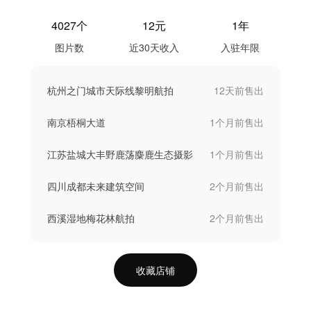
4027
个
12
元
1年
图片数
近30天收入
入驻年限
杭州之门城市天际线黎明航拍
12天前
售出
南京梧桐大道
1个月前
售出
江苏盐城大丰野鹿荡麋鹿生态摄影
1个月前
售出
四川成都未来建筑空间
2个月前
售出
西溪湿地梅花林航拍
2个月前
售出
收藏店铺