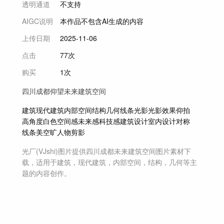
透明通道
不支持
AIGC说明
本作品不包含AI生成的内容
上传日期
2025-11-06
点击
77次
购买
1次
四川成都仰望未来建筑空间
建筑
现代建筑
内部空间
结构
几何
线条
光影
光影效果
仰拍
高角度
白色
空间感
未来感
科技感
建筑设计
室内设计
对称
线条美
空旷
人物剪影
光厂(VJshi)图片提供
四川成都未来建筑空间
图片素材
下
载，适用于
建筑，现代建筑，内部空间，结构，几何等主
题
的内容创作。