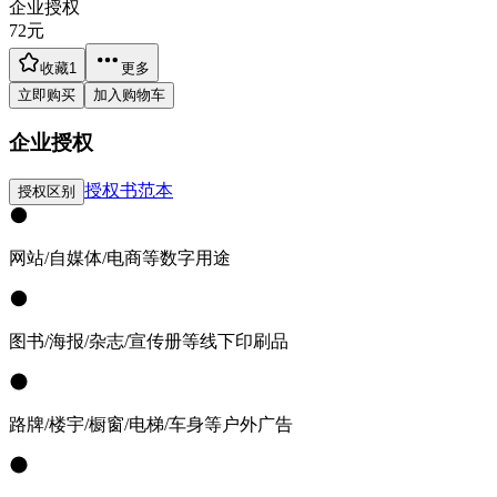
企业授权
72
元
收藏
1
更多
立即购买
加入购物车
企业授权
授权书范本
授权区别
网站/自媒体/电商等数字用途
图书/海报/杂志/宣传册等线下印刷品
路牌/楼宇/橱窗/电梯/车身等户外广告