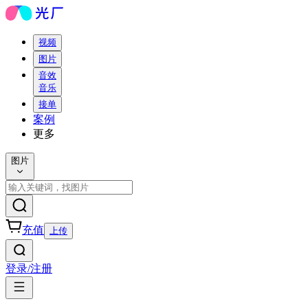
视频
图片
音效
音乐
接单
案例
更多
图片
充值
上传
登录/注册