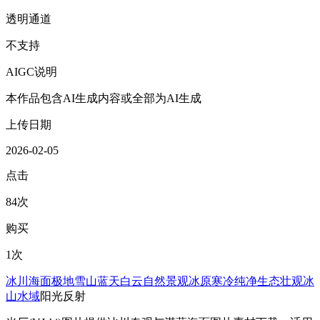
透明通道
不支持
AIGC说明
本作品包含AI生成内容或全部为AI生成
上传日期
2026-02-05
点击
84次
购买
1次
冰川
海面
极地
雪山
蓝天
白云
自然景观
冰原
寒冷
纯净
生态
壮观
冰
山
水域
阳光反射