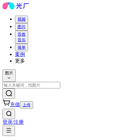
视频
图片
音效
音乐
接单
案例
更多
图片
充值
上传
登录/注册