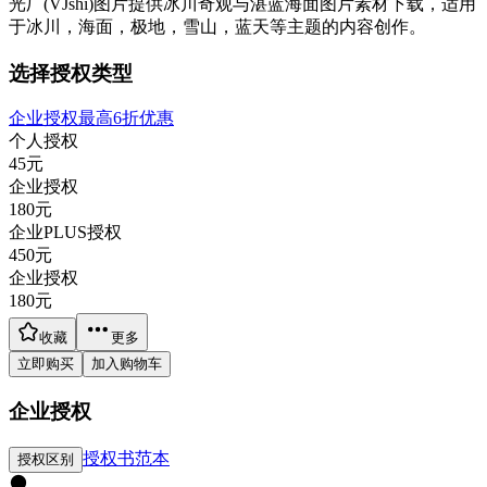
光厂(VJshi)图片提供
冰川奇观与湛蓝海面
图片素材
下载，适用
于
冰川，海面，极地，雪山，蓝天等主题
的内容创作。
选择授权类型
企业授权最高6折优惠
个人授权
45
元
企业授权
180
元
企业PLUS授权
450
元
企业授权
180
元
收藏
更多
立即购买
加入购物车
企业授权
授权书范本
授权区别