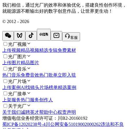
我们相信，通过光厂的效率和体验优化，搭建良性创作环境，
就能源源不断输出好的数字创意作品，让世界更生动！
© 2012 - 2026
客服
光厂视频
上传视频
精品视频
精选专辑
免费素材
光厂图片
上传图片
精品图片
光厂音乐
热门音乐
免费音效
热门歌单
立即入驻
光厂片场
上传案例
AI找镜头
片场榜单
精选案例
光厂接单
上架服务
热门服务
创作人
关于光厂
关于我们
诚聘英才
帮助中心
权责声明
增值电信业务经营许可证：川B2-20160192
蜀ICP备12020238号-4
川公网安备51019002000262
违法和不良