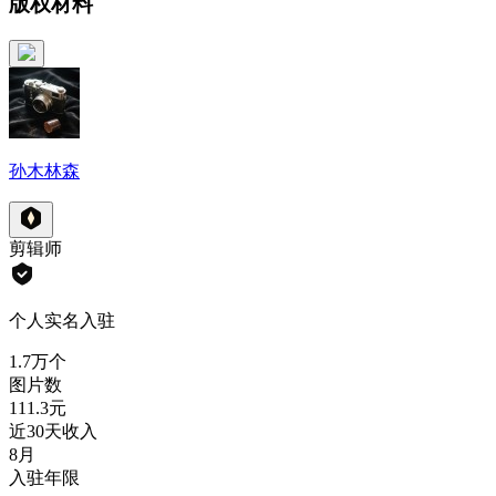
版权材料
孙木林森
剪辑师
个人实名入驻
1.7万
个
图片数
111.3
元
近30天收入
8月
入驻年限