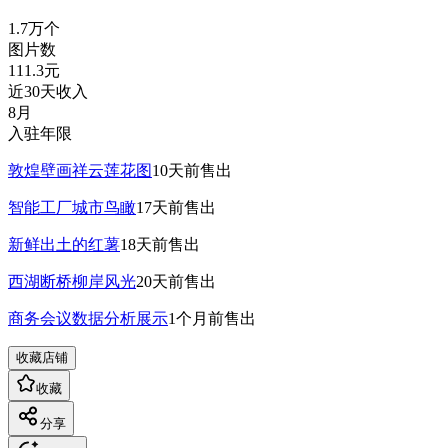
1.7万
个
图片数
111.3
元
近30天收入
8月
入驻年限
敦煌壁画祥云莲花图
10天前
售出
智能工厂城市鸟瞰
17天前
售出
新鲜出土的红薯
18天前
售出
西湖断桥柳岸风光
20天前
售出
商务会议数据分析展示
1个月前
售出
收藏店铺
收藏
分享