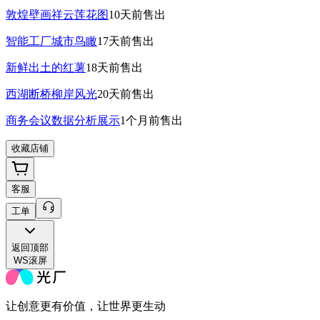
敦煌壁画祥云莲花图
10天前
售出
智能工厂城市鸟瞰
17天前
售出
新鲜出土的红薯
18天前
售出
西湖断桥柳岸风光
20天前
售出
商务会议数据分析展示
1个月前
售出
收藏店铺
客服
工单
返回
顶部
WS滚屏
让创意更有价值，让世界更生动