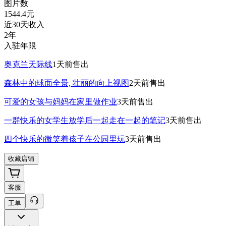
图片数
1544.4
元
近30天收入
2年
入驻年限
奥克兰天际线
1天前
售出
森林中的球面全景, 壮丽的向上视图
2天前
售出
可爱的女孩与妈妈在家里做作业
3天前
售出
一群快乐的女学生放学后一起走在一起的笔记
3天前
售出
四个快乐的微笑着孩子在公园里玩
3天前
售出
收藏店铺
客服
工单