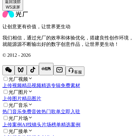
返回
顶部
WS滚屏
让创意更有价值，让世界更生动
我们相信，通过光厂的效率和体验优化，搭建良性创作环境，
就能源源不断输出好的数字创意作品，让世界更生动！
© 2012 - 2026
客服
光厂视频
上传视频
精品视频
精选专辑
免费素材
光厂图片
上传图片
精品图片
光厂音乐
热门音乐
免费音效
热门歌单
立即入驻
光厂片场
上传案例
AI找镜头
片场榜单
精选案例
光厂接单