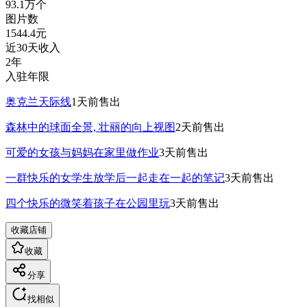
93.1万
个
图片数
1544.4
元
近30天收入
2年
入驻年限
奥克兰天际线
1天前
售出
森林中的球面全景, 壮丽的向上视图
2天前
售出
可爱的女孩与妈妈在家里做作业
3天前
售出
一群快乐的女学生放学后一起走在一起的笔记
3天前
售出
四个快乐的微笑着孩子在公园里玩
3天前
售出
收藏店铺
收藏
分享
找相似