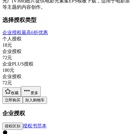
光厂(VJshi)图片提供
电影元素集
EPS模板
下载，适用于
电影票
等主题
的内容创作。
选择授权类型
企业授权最高6折优惠
个人授权
18
元
企业授权
72
元
企业PLUS授权
180
元
企业授权
72
元
收藏
更多
立即购买
加入购物车
企业授权
授权书范本
授权区别