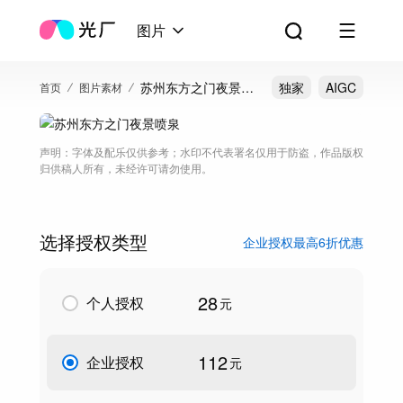
图片
苏州东方之门夜景喷
独家
AIGC
首页
图片素材
泉
声明：字体及配乐仅供参考；水印不代表署名仅用于防盗，作品版权
归供稿人所有，未经许可请勿使用。
选择授权类型
企业授权最高6折优惠
28
个人授权
元
112
企业授权
元