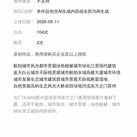
透明通道
不支持
AIGC说明
本作品包含AI生成内容或全部为AI生成
上传日期
2026-05-11
点击
104次
购买
2次
原创作品，商用请购买企业及以上授权
航拍
城市风光
都市景观
绿色植被
城市绿化
江景
现代建筑
蓝天白云
城市天际线
景观
城市航拍
水域
高楼大厦
城市环境
城市发展
生态城市
建筑群
城市景观
天际线
桥梁
湿地
自然景观
岛屿
生态风光
大桥
农田
绿地
河流
东方之门
苏州
光厂(VJshi)图片提供
苏州东方之门夜景喷泉
图片素材
下
载，适用于
航拍，城市风光，都市景观，绿色植被，城市
绿化等主题
的内容创作。