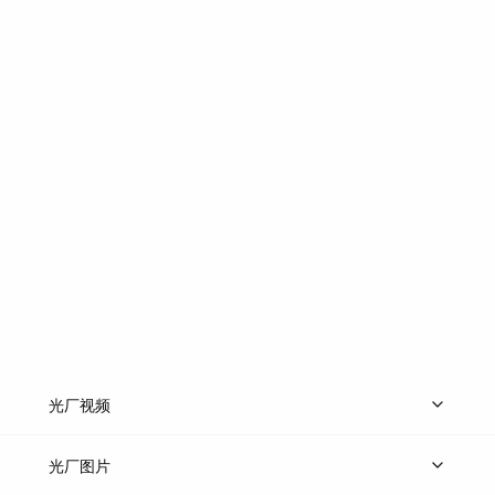
光厂视频
上传视频
精品视频
精选专辑
免费素材
光厂图片