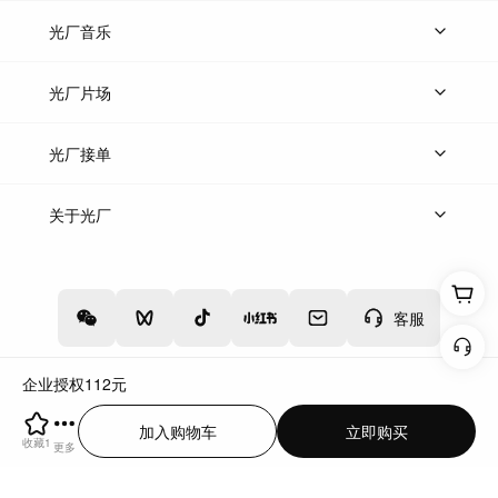
上传图片
精品图片
光厂音乐
热门音乐
免费音效
热门歌单
立即入驻
光厂片场
上传案例
AI找镜头
片场榜单
精选案例
光厂接单
上架服务
热门服务
创作人
关于光厂
关于我们
诚聘英才
帮助中心
权责声明
客服
企业授权
112
元
增值电信业务经营许可证：川B2-20160192
蜀ICP备12020238号-4
加入购物车
立即购买
川公网安备51019002000262
违法和不良信息举报中心
收藏
1
更多