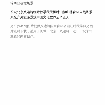
等商业视觉场景
长城
北京
八达岭
红叶
秋季
秋天
枫叶
山脉
山林
森林
自然
风景
风光
户外
旅游
景观
中国
文化
世界遗产
蓝天
光厂(VJshi)图片提供
八达岭国家森林公园红叶秋季风光
图
片素材
下载，适用于
长城，北京，八达岭，红叶，秋季等
主题
的内容创作。