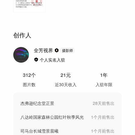
创作人
全芳视界
摄影师
个人实名入驻
312
个
21
元
1年
图片数
近30天收入
入驻年限
杰弗逊纪念堂正景
28天前
售出
八达岭国家森林公园红叶秋季风光
1个月前
售出
司马台长城雪景晨曦
1个月前
售出