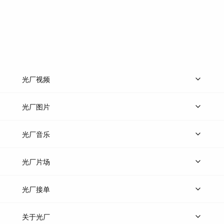
光厂视频
上传视频
精品视频
精选专辑
免费素材
光厂图片
上传图片
精品图片
光厂音乐
热门音乐
免费音效
热门歌单
立即入驻
光厂片场
上传案例
AI找镜头
片场榜单
精选案例
光厂接单
上架服务
热门服务
创作人
关于光厂