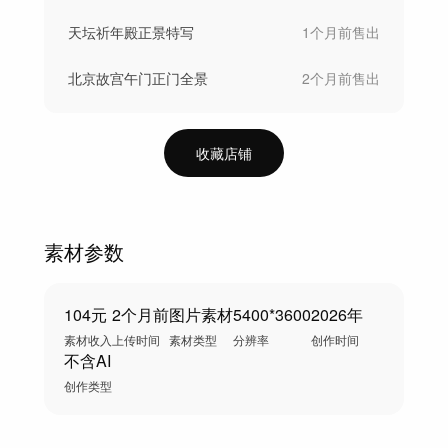
天坛祈年殿正景特写
1个月前
售出
北京故宫午门正门全景
2个月前
售出
收藏店铺
素材参数
104元
2个月前
图片素材
5400*3600
2026年
素材收入
上传时间
素材类型
分辨率
创作时间
不含AI
创作类型