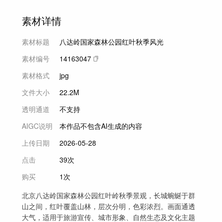
素材详情
素材标题
八达岭国家森林公园红叶秋季风光
素材编号
14163047
素材格式
jpg
文件大小
22.2M
透明通道
不支持
AIGC说明
本作品不包含AI生成的内容
上传日期
2026-05-28
点击
39次
购买
1次
北京八达岭国家森林公园红叶岭秋季景观，长城蜿蜒于群
山之间，红叶覆盖山林，层次分明，色彩浓烈。画面通透
大气，适用于旅游宣传、城市形象、自然生态及文化主题