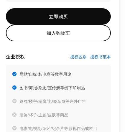
立即购买
加入购物车
企业授权
授权区别
授权书范本
网站/自媒体/电商等数字用途
图书/海报/杂志/宣传册等线下印刷品
路牌/楼宇/橱窗/电梯/车身等户外广告
服饰/杯子/主题/皮肤等商品
电影/电视剧/综艺/纪录片等影视作品或栏目