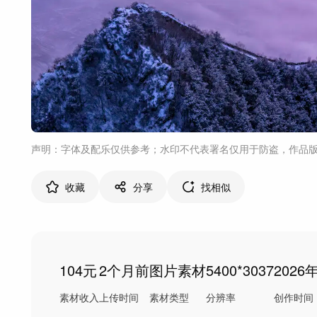
声明：字体及配乐仅供参考；水印不代表署名仅用于防盗，作品
收藏
分享
找相似
104元
2个月前
图片素材
5400*3037
2026
素材收入
上传时间
素材类型
分辨率
创作时间