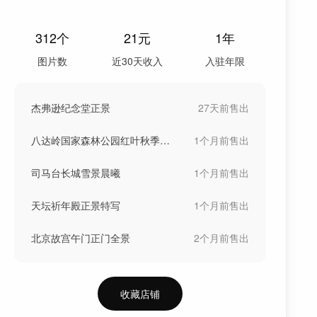
312
个
21
元
1年
图片数
近30天收入
入驻年限
杰弗逊纪念堂正景
27天前
售出
八达岭国家森林公园红叶秋季风光
1个月前
售出
司马台长城雪景晨曦
1个月前
售出
天坛祈年殿正景特写
1个月前
售出
北京故宫午门正门全景
2个月前
售出
收藏店铺