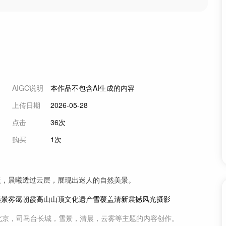
AIGC说明
本作品不包含AI生成的内容
上传日期
2026-05-28
点击
36次
购买
1次
盖，晨曦透过云层，展现出迷人的自然美景。
远景
雾霭
朝霞
高山
山顶
文化遗产
雪覆盖
清新
震撼
风光摄影
北京，司马台长城，雪景，清晨，云雾等主题
的内容创作。