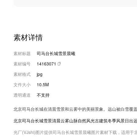
素材详情
素材标题
司马台长城雪景晨曦
素材编号
14163071
素材格式
jpg
文件大小
10.5M
透明通道
不支持
北京司马台长城在清晨雪景和云雾中的美丽景象。远山被白雪覆
北京
司马台长城
雪景
清晨
云雾
山脉
自然风光
古建筑
冬季
风景
日出
光厂(VJshi)图片提供
司马台长城雪景晨曦
图片素材
下载，适用于