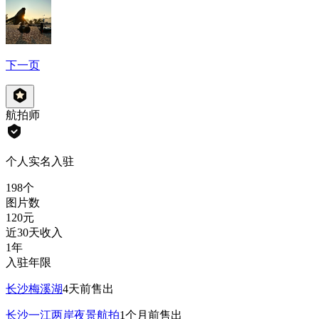
下一页
航拍师
个人实名入驻
198
个
图片数
120
元
近30天收入
1年
入驻年限
长沙梅溪湖
4天前
售出
长沙一江两岸夜景航拍
1个月前
售出