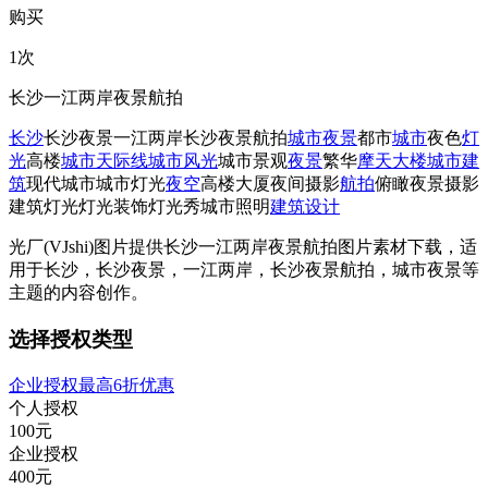
购买
1次
长沙一江两岸夜景航拍
长沙
长沙夜景
一江两岸
长沙夜景航拍
城市夜景
都市
城市
夜色
灯
光
高楼
城市天际线
城市风光
城市景观
夜景
繁华
摩天大楼
城市建
筑
现代城市
城市灯光
夜空
高楼大厦
夜间摄影
航拍
俯瞰
夜景摄影
建筑灯光
灯光装饰
灯光秀
城市照明
建筑设计
光厂(VJshi)图片提供
长沙一江两岸夜景航拍
图片素材
下载，适
用于
长沙，长沙夜景，一江两岸，长沙夜景航拍，城市夜景等
主题
的内容创作。
选择授权类型
企业授权最高6折优惠
个人授权
100
元
企业授权
400
元