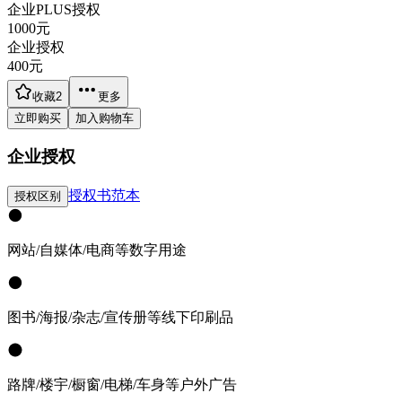
企业PLUS授权
1000
元
企业授权
400
元
收藏
2
更多
立即购买
加入购物车
企业授权
授权书范本
授权区别
网站/自媒体/电商等数字用途
图书/海报/杂志/宣传册等线下印刷品
路牌/楼宇/橱窗/电梯/车身等户外广告