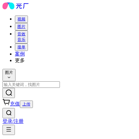
视频
图片
音效
音乐
接单
案例
更多
图片
充值
上传
登录/注册